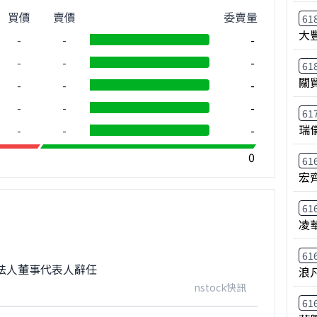
買價
賣價
委賣量
61
大
-
-
-
-
-
-
61
關
-
-
-
-
-
-
61
瑞
-
-
-
0
61
宏
61
凌
61
法人董事代表人辭任
浪
nstock快訊
61