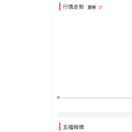
行情走勢
更新
五檔報價