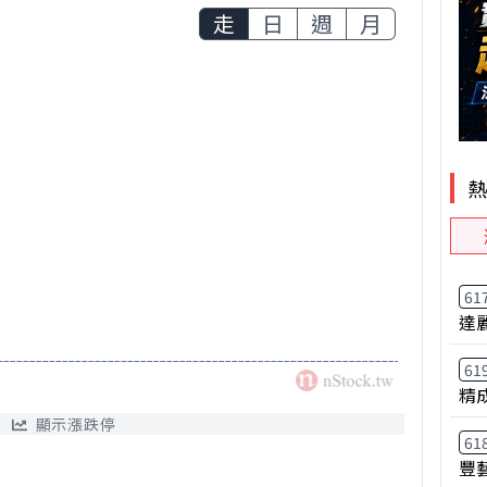
走
日
週
月
61
達
61
精
顯示漲跌停
61
豐