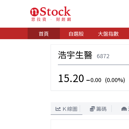
首頁
自選股
大盤指數
浩宇生醫
6872
15.20
0.00 (0.00%)
Ｋ線圖
籌碼