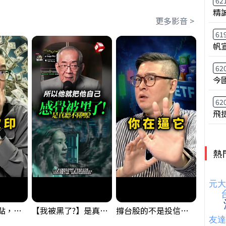
62
精
更多影音 >
61
帆
62
今
62
飛
熱
台股狂飆1200點，但還有兩關沒過｜Mr.Jimmy高志銘 #台股 #期貨 #加權指數
【我被黑了?】是真的聽不懂嗎...還是... #股票分析 #因果分析
撐台股的不是投信，是買ETF的你自己｜Mr.Jimmy高志銘 #ETF #投信買超 #台股