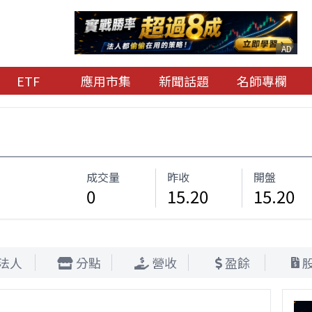
AD
ETF
應用市集
新聞話題
名師專欄
成交量
昨收
開盤
0
15.20
15.20
法人
分點
營收
盈餘