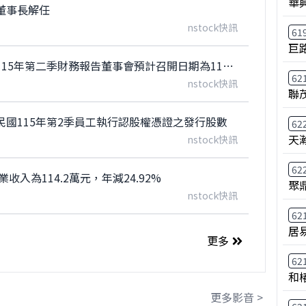
華
董事長解任
nstock快訊
61
巨
【重訊】浩宇生醫：公告本公司115年第二季財務報告董事會預計召開日期為115年08月10日
62
nstock快訊
聯
國115年第2季員工執行認股權憑證之發行股數
62
天
nstock快訊
62
收入為114.2萬元，年減24.92%
聚
nstock快訊
62
居
更多
62
和
更多影音 >