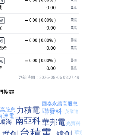
14
誠
0.00
0
萬
0
0.00
( 0.00% )
張
96
宣
0.00
0
萬
0
0.00
( 0.00% )
張
09
國光
0.00
0
萬
0
0.00
( 0.00% )
張
06
捷
0.00
0
萬
更新時間：2026-08-06 08:27:49
門搜尋
【危機只解除一半?】台股暴漲後別急追！量縮反彈藏隱憂
台股何時會出現真正的大反彈?｜Mr.Jimmy高志銘 #李永年 #台股
台股狂飆近逾3000點，該追還是該等?｜Mr.Jimmy高志銘 #台股 #AI概念股 #台積電