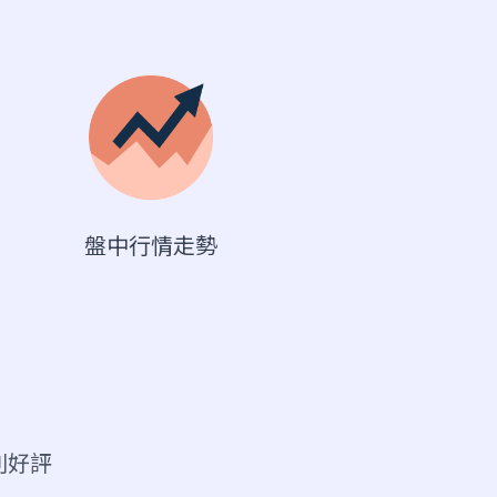
盤中行情走勢
則好評