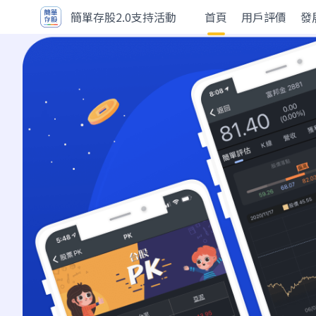
簡單存股2.0支持活動
首頁
用戶評價
發