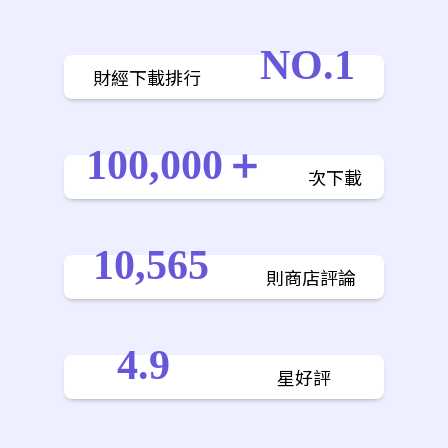
NO.1
財經下載排行
100,000＋
次下載
10,565
則商店評論
4.9
星好評