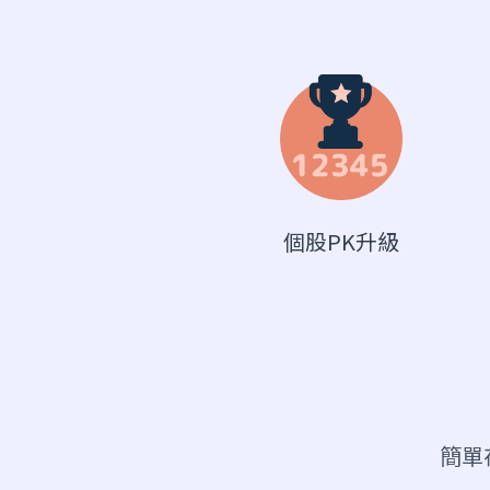
個股PK升級
簡單