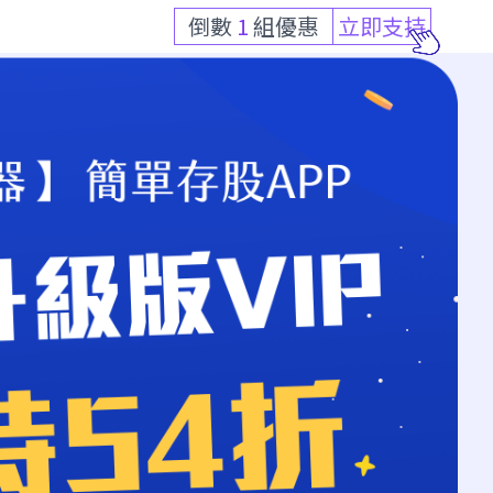
倒數
1
組優惠
立即支持