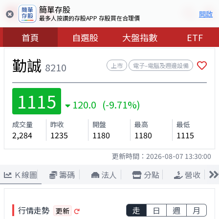
簡單存股
開啟
最多人按讚的存股APP 存股買在合理價
首頁
自選股
大盤指數
ETF
勤誠
8210
上市
電子–電腦及週邊設備
1115
120.0 (-9.71%)
成交量
昨收
開盤
最高
最低
2,284
1235
1180
1180
1115
更新時間：
2026-08-07 13:30:00
Ｋ線圖
籌碼
法人
分點
營收
行情走勢
走
日
週
月
更新