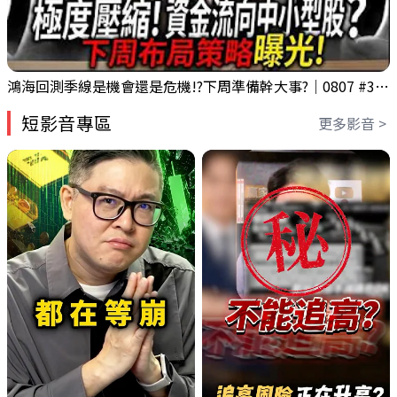
鴻海回測季線是機會還是危機!?下周準備幹大事?｜0807 #3661 #2317 #2317鴻海
短影音專區
更多影音 >