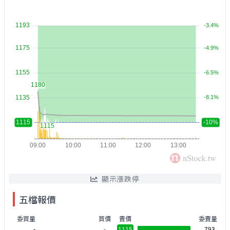
顯示漲跌停
五檔報價
委買量
買價
賣價
委賣量
-
-
1115
793