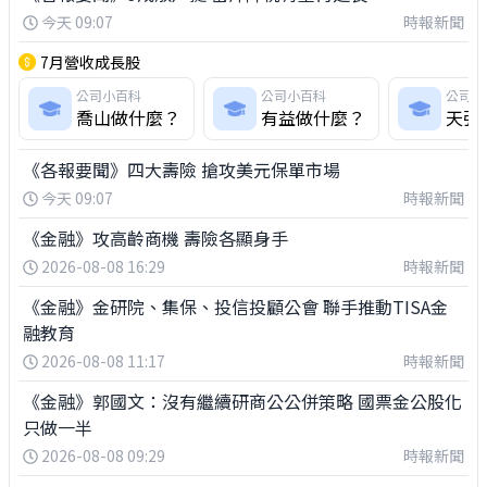
今天 09:07
時報新聞
7月營收成長股
公司小百科
公司小百科
公司小
喬山做什麼？
有益做什麼？
天弘
《各報要聞》四大壽險 搶攻美元保單市場
今天 09:07
時報新聞
《金融》攻高齡商機 壽險各顯身手
2026-08-08 16:29
時報新聞
《金融》金研院、集保、投信投顧公會 聯手推動TISA金
融教育
2026-08-08 11:17
時報新聞
《金融》郭國文：沒有繼續研商公公併策略 國票金公股化
只做一半
2026-08-08 09:29
時報新聞