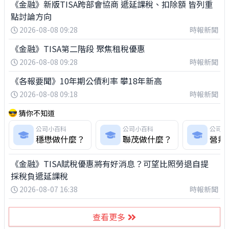
《金融》新版TISA跨部會協商 遞延課稅、扣除額 皆列重
點討論方向
2026-08-08 09:28
時報新聞
《金融》TISA第二階段 聚焦租稅優惠
2026-08-08 09:28
時報新聞
《各報要聞》10年期公債利率 攀18年新高
2026-08-08 09:18
時報新聞
猜你不知道
公司小百科
公司小百科
公司小
穩懋做什麼？
聯茂做什麼？
營邦
《金融》TISA賦稅優惠將有好消息？可望比照勞退自提
採稅負遞延課稅
2026-08-07 16:38
時報新聞
查看更多