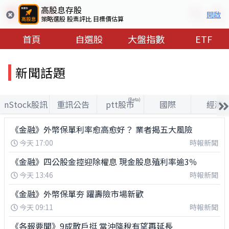
高股息存股
開啟
策略選股 股票評比 目標價估算
首頁
自選股
大盤指數
ETF
新聞話題
(Beta)
nStock股訊
重訊公告
ptt股市
國際
經濟
《金融》外幣保單利率愈高愈好？ 業者揭五大風險
今天 17:00
時報新聞
《金融》四公股金控迎除權息 現金股息殖利率逾3％
今天 13:46
時報新聞
《金融》外幣保單夯 躍壽險市場新歡
今天 09:11
時報新聞
《各報要聞》9成散戶挺 當沖降稅有望再延長