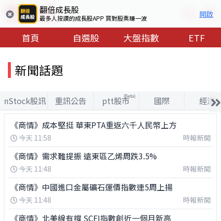
翻倍成長股
開啟
最多人按讚的成長股APP 買對股票賺一波
首頁
自選股
大盤指數
ETF
新聞話題
(Beta)
nStock股訊
重訊公告
ptt股市
國際
經濟
《商情》成本堅挺 華東PTA重返六千人民幣上方
今天 11:58
時報新聞
《商情》需求難提振 遠東區乙烯周跌3.5%
今天 11:48
時報新聞
《商情》中國進口金屬礦石運價指數連5周上揚
今天 11:48
時報新聞
《商情》北美線有撐 SCFI指數創近一個月新高