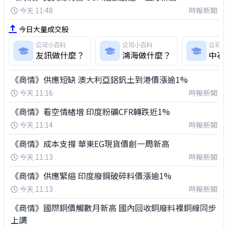
今天 11:48
時報新聞
今日大量成交股
公司小百科
公司小百科
公司小
友訊做什麼？
鴻海做什麼？
中石
《商情》供應短缺 澳大利亞鋁釩土到港價漲逾1%
今天 11:16
時報新聞
《商情》看空情緒增 印度粉礦CFR轉跌近1%
今天 11:14
時報新聞
《商情》成本支撐 華東EG現貨價創一周新高
今天 11:13
時報新聞
《商情》供應緊縮 印度廢鋼破碎料價漲逾1%
今天 11:13
時報新聞
《商情》國際銅價觸數月新高 國內回收銅廢料裸銅線同步
上調