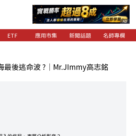
AD
ETF
應用市集
新聞話題
名師專欄
鴻海最後逃命波 ?｜Mr.JImmy高志銘