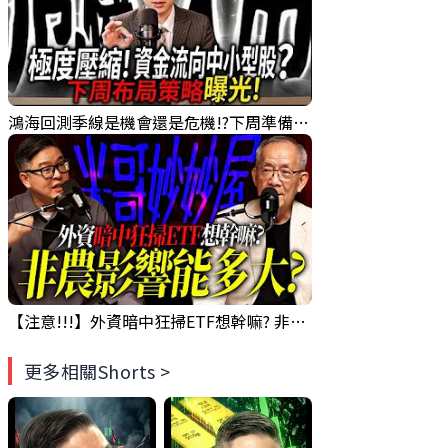
鴻海回測季線是機會還是危機!?下周準備幹大事?｜0807 #3661 #2317 #2317鴻海
【注意!!!】外資暗中狂掃ETF想幹嘛? 非農影響能多大?!｜ Mr.永年 李 / Mr.JIMMY 高志銘 / 理財有夠跩
更多相關Shorts >