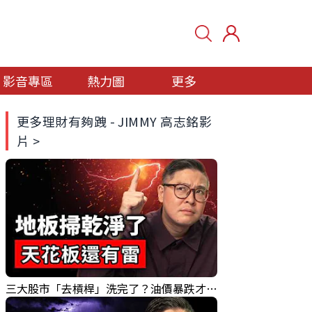
影音專區
熱力圖
更多
更多理財有夠跩 - JIMMY 高志銘影
片 >
三大股市「去槓桿」洗完了？油價暴跌才是真照妖鏡！｜Mr.Jimmy高志銘 #台股 #AI股 #油價