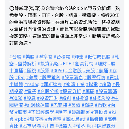
-
⭕陳威霖(智霖)為台灣合格合法的CSIA證券分析師，熟
悉美股、匯率、ETF、台股、期貨、選擇權，將近20年
的金融市場投資經驗，在爆炸式的資訊時代，替投資朋
友彙整具有價值的資訊，而且可以從聰明錢實戰的邏輯
擬定策略，這類型的節目檯面上非常少，新朋友請務必
訂閱頻道。
#台股
#美股
#聯準會
#台積電
#輝達
#低估成長股
#軋
空
#盤勢解析
#投資策略
#ETF
#創高行情
#理財
#股
市直播
#關稅
#股票
#0050
#金融股
#美股
#航運
#存
股
#fed
#蘋果
#股票獲利
#股票消息
#股票行情
#費城
半導體
#nsdaq
#那斯達克
#道瓊工業
#聯電
#趨勢
#長
期投資
#電子
#台股分析
#股票分析
#籌碼
#股票籌碼
#0056
#股息
#投資理財
#緯創
#ai投資
#ai概念股
#中
國經濟
#ai邊緣運算
#巴菲特
#美債
#輝達
#微軟
#台
幣
#股市
#下班經濟學
#匯率
#鈔錢部署
#真投資
#投
資
#pbc
#聯發科
#台達電
#高股息etf
#摺疊機
#高券
資比
#股市現場
#川普
#機器人
#軸承
#ai
#陳智霖分