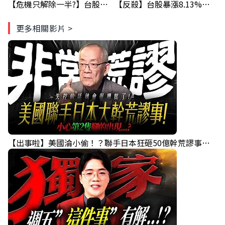
【危機只解除一半?】台股暴漲後別急追！量縮反彈藏隱憂
【反殺】台股暴漲8.13%！台積電漲停，清場後行情真的變了？
更多相關影片 >
【出事啦】美國淪小偷！？聯手日本狂砸50億幹荒謬事！美元急殺黃金噴發，外資準備血洗台股！？｜ Mr.永年 李｜ 盤後講股 Mr.永年 李 2026 / 08 / 06