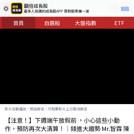
翻倍成長股
開啟
最多人按讚的成長股APP 買對股票賺一波
首頁
自選股
大盤指數
ETF
影片自動播放，預設靜音，可點擊影片上方取消靜音
【注意！】下週端午放假前 ，小心這些小動
作，預防再次大清算！｜錢進大趨勢 Mr.智霖 陳