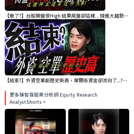
【衝了?】台股開盤很High 結果尾盤卻這樣... 錢進大趨勢 Mr.智霖 陳 2026/08/05
【結束?】外資空單創歷史新高，華爾街資金卻流向了...?｜錢進大趨勢 Mr.智霖 陳 2026/08/04
更多陳智霖股票分析師 Equity Research
AnalystShorts >