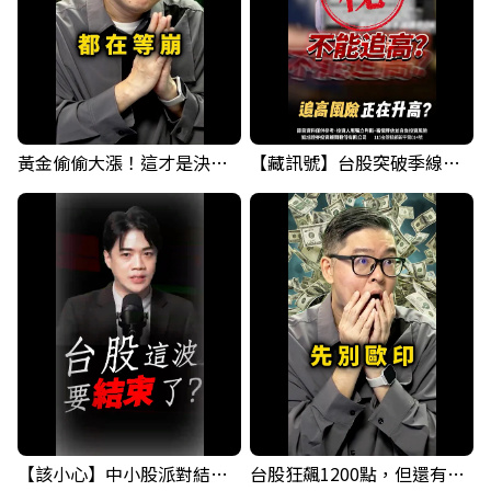
黃金偷偷大漲！這才是決定台股生死的「真風向球」！｜Mr.Jimmy高志銘 #黃金 #美元指數 #聯準會
【藏訊號】台股突破季線，週一我提醒了這個關鍵訊號
【該小心】中小股派對結束 ? 關鍵訊號都指向...
台股狂飆1200點，但還有兩關沒過｜Mr.Jimmy高志銘 #台股 #期貨 #加權指數