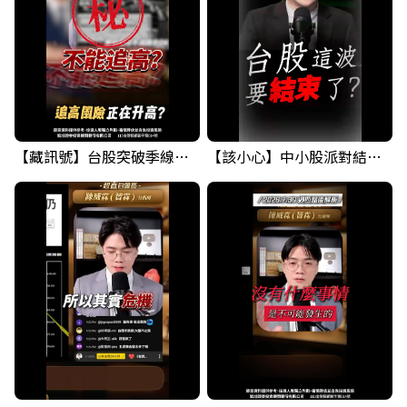
【藏訊號】台股突破季線，週一我提醒了這個關鍵訊號
【該小心】中小股派對結束 ? 關鍵訊號都指向...