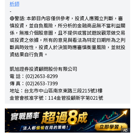
析師
-
🔴警語: 本節目內容僅供參考，投資人應獨立判斷，審
慎投資，並自負風險，所分析的金融商品無不當利益關
係，無推介個股意圖，且不提供或嘗試遊說觀眾做交易
或投資之依據，所有的意見與看法為特定日期所為之判
斷具時效性，投資人於決策時應審慎衡量風險，並就投
資結果自行負責。
凱旭證券投資顧問股份有限公司
電 話：(02)2653-8299
傳 真：(02)2653-7399
地址：台北市中山區南京東路三段215號3樓
金管會核准字號：114金管投顧新字第021號
AD