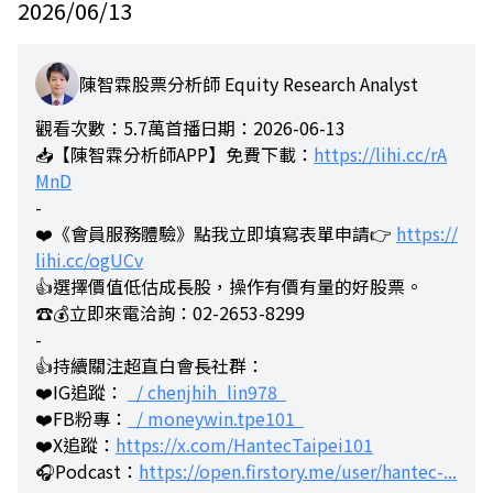
2026/06/13
陳智霖股票分析師 Equity Research Analyst
觀看次數：5.7萬
首播日期：2026-06-13
📥【陳智霖分析師APP】免費下載：
https://lihi.cc/rA
MnD
-
❤️《會員服務體驗》點我立即填寫表單申請👉
https://
lihi.cc/ogUCv
👍選擇價值低估成長股，操作有價有量的好股票。
☎️💰立即來電洽詢：02-2653-8299
-
👍持續關注超直白會長社群：
❤️IG追蹤：
/ chenjhih_lin978
❤️FB粉專：
/ moneywin.tpe101
❤️X追蹤：
https://x.com/HantecTaipei101
🎧Podcast：
https://open.firstory.me/user/hantec-...