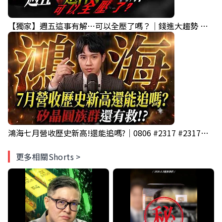
【獨家】週五這事有解⋯可以全壓了嗎？｜錢進大趨勢 Mr.智霖 陳 2026/08/06
鴻海七月營收歷史新高!還能追嗎?｜0806 #2317 #2317鴻海 #矽晶圓
更多相關Shorts >