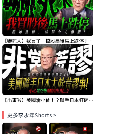
【嚇死人】我買了一檔股票後馬上跌停 ! 超神反轉，結局令人傻眼 !｜ Mr.永年 李｜ 盤後講股 Mr.永年 李 2026 / 08 / 07
【出事啦】美國淪小偷！？聯手日本狂砸50億幹荒謬事！美元急殺黃金噴發，外資準備血洗台股！？｜ Mr.永年 李｜ 盤後講股 Mr.永年 李 2026 / 08 / 06
更多李永年Shorts >