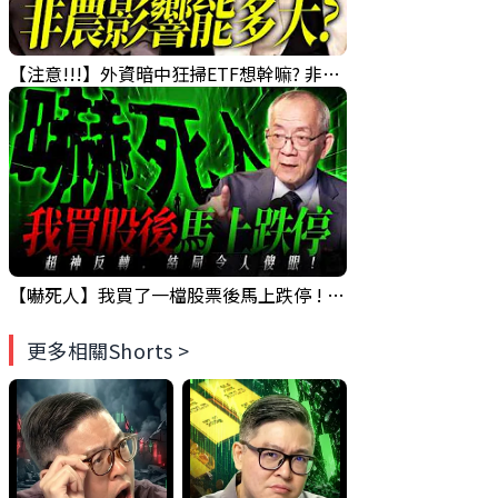
【注意!!!】外資暗中狂掃ETF想幹嘛? 非農影響能多大?!｜ Mr.永年 李 / Mr.JIMMY 高志銘 / 理財有夠跩
【嚇死人】我買了一檔股票後馬上跌停 ! 超神反轉，結局令人傻眼 !｜ Mr.永年 李｜ 盤後講股 Mr.永年 李 2026 / 08 / 07
更多相關Shorts >