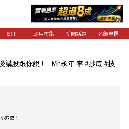
AD
ETF
應用市集
新聞話題
名師專欄
講股跟你說 !｜ Mr.永年 李 #抄底 #技
小鈴鐺 !