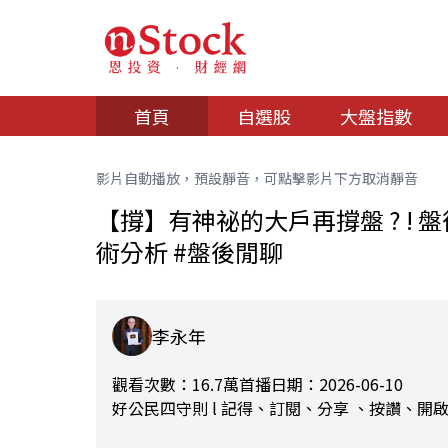
首頁
自選股
大盤指數
影片自動播放，預設靜音，可點擊影片下方取消靜音
【撐】有神祕的大戶再撐盤 ? ! 盤後
術分析 #盤後閒聊
李永年
觀看次數：16.7萬
首播日期：2026-06-10
好公民四守則 l 記得、訂閱、分享 、按讚、開啟