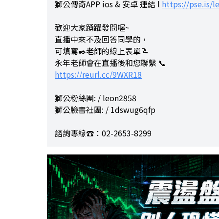
獅公傳奇APP ios & 安卓 連結 l
https://pse.is/
歡迎大家踴躍發問喔~
直播中來不及回答同學的，
可填寫✒️老師的線上表單📝
永年老師會在直播後和您聯繫 📞
https://reurl.cc/9WXR18
獅公粉絲團: / leon2858
獅公臉書社團: / 1dswug6qfp
諮詢專線☎️：02-2653-8299