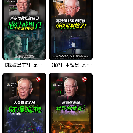
【我被黑了?】是真的聽不懂嗎...還是... #股票分析 #因果分析
【撿?】重點是...你敢撿嗎? 要撿什麼??? #科技四巨頭 #股票分析 #投資