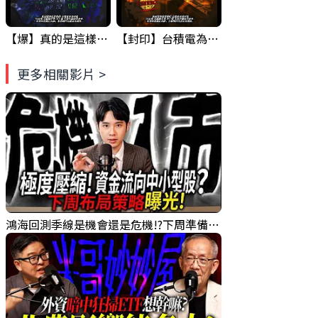
【爆】真的是這樣嗎 ? 財 爆 危機...GOOGLE&台積電 已經示範一次了.... ! #科技四巨頭 #股票分析 #投資
【封印】台積電為什麼漲不上去? 原因竟然是... #台積電 #股票分析 #投資
更多相關影片 >
鴻海回測季線是機會還是危機!?下周準備幹大事?｜0807 #3661 #2317 #2317鴻海