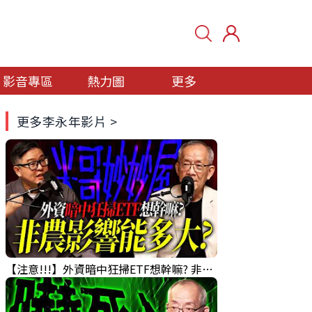
影音專區
熱力圖
更多
更多李永年影片 >
【注意!!!】外資暗中狂掃ETF想幹嘛? 非農影響能多大?!｜ Mr.永年 李 / Mr.JIMMY 高志銘 / 理財有夠跩