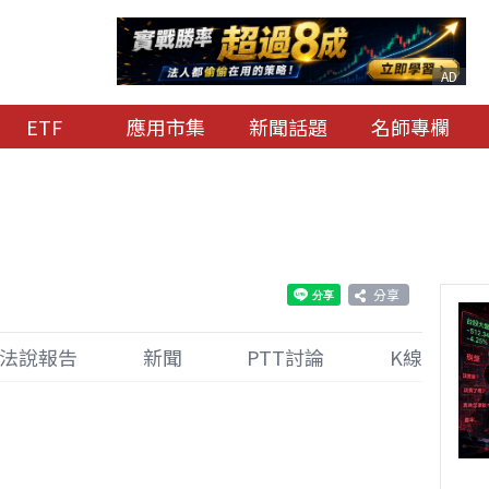
AD
ETF
應用市集
新聞話題
名師專欄
分享
法說報告
新聞
PTT討論
K線