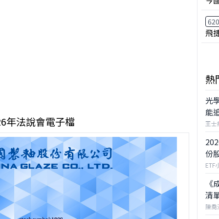
。
今
62
飛
熱
光
能
026年法說會電子檔
王士
20
份
ETF
《成
清
慶祝自選股功能上線
陳喬
現在登入享永久免費