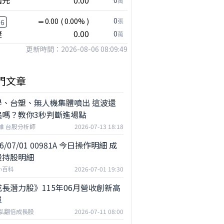
國光
0.00
0
萬
0
0.00
( 0.00% )
張
06
捷
0.00
0
萬
更新時間：2026-08-06 08:09:49
門文章
學、台塑、無人機集體噴出 這波還
追嗎？教你3秒判斷進場點
維 台股分析師
2026-07-13 18:18
26/07/01 00981A 今日操作明細 成
股持股明細
小百科
2026-07-01 19:30
長潛力股》115年06月營收創新高
單
泓翻倍成長股
2026-07-11 08:00