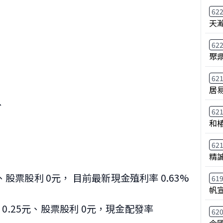
62
天
62
聚
62
居
、
62
和
62
精
5元、股票股利 0元， 目前最新現金殖利率 0.63%
61
帆
 0.25元、股票股利 0元，現金配發率
62