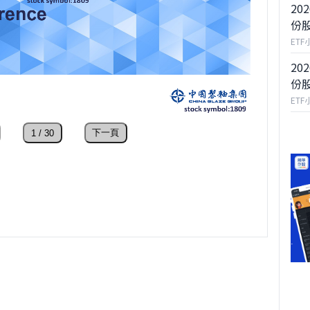
20
去登入
份
ETF
20
份
ETF