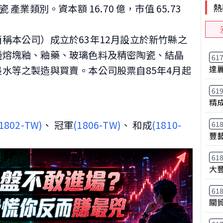
熱
瓷 產業類別。資本額 16.70 億，市值 65.73
稱本公司）成立於63年12月設立於新竹縣之
種熔塊釉、釉藥、玻璃色料及精密陶瓷、結晶
61
達
水等之製造與買賣。本公司股票自85年4月起
61
精
(1802-TW)
、 冠軍
(1806-TW)
、 和成
(1810-
61
豐
61
大
61
關