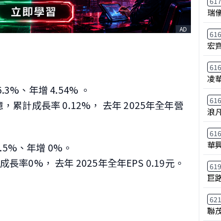
61
瑞
AD
61
宏
61
凌
6.3%、年增 4.54%
。
61
2億，累計成長率 0.12%，
去年 2025年全年營
浪
61
華
37.5%、年增 0%。
累計成長率0%，
去年 2025年全年EPS 0.19元。
61
巨
62
聯