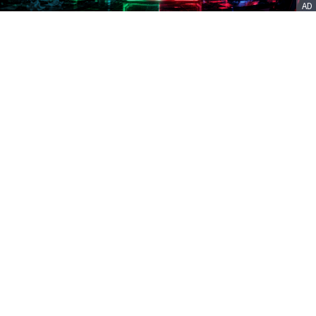
AD
客服信箱
service@nstock.tw
商業合作
點擊前往 >
訂單查詢
客服支援
序號兌換
© 2020. 凱衛資訊股份有限公司(統編:21261212) All Rights Reserved.
nStock is one brand of K WAY Information. Ｖ2.0.3.6