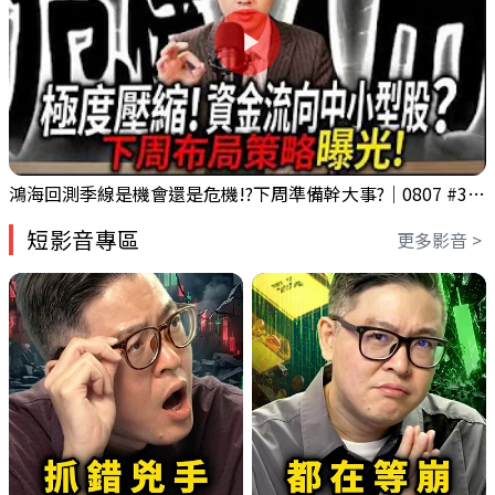
鴻海回測季線是機會還是危機!?下周準備幹大事?｜0807 #3661 #2317 #2317鴻海
短影音專區
更多影音 >