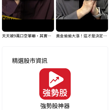
天天被9萬口空單嚇，其實你盯錯地方了｜Mr.Jimmy高志銘 #台股 #外資期貨 #融資
黃金偷偷大漲！這才是決定台股生死的「真風向球」！｜Mr.Jimmy高志銘 #黃金 #美元指數 #聯準會
精選股市資訊
強勢股神器