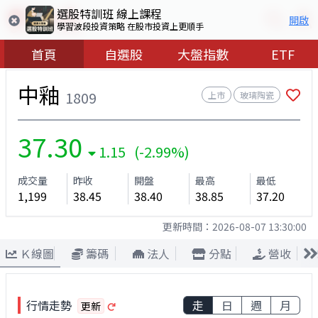
選股特訓班 線上課程
開啟
學習波段投資策略 在股市投資上更順手
首頁
自選股
大盤指數
ETF
中釉
1809
上市
玻璃陶瓷
37.30
1.15 (-2.99%)
成交量
昨收
開盤
最高
最低
1,199
38.45
38.40
38.85
37.20
更新時間：
2026-08-07 13:30:00
Ｋ線圖
籌碼
法人
分點
營收
行情走勢
走
日
週
月
更新