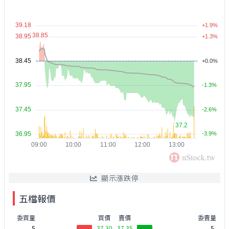
顯示漲跌停
五檔報價
委買量
買價
賣價
委賣量
5
37.30
37.35
5