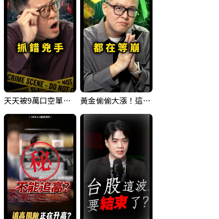
天天被9萬口空單嚇，其實你盯錯地方了｜Mr.Jimmy高志銘 #台股 #外資期貨 #融資
黃金偷偷大漲！這才是決定台股生死的「真風向球」！｜Mr.Jimmy高志銘 #黃金 #美元指數 #聯準會