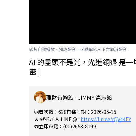
影片自動播放，預設靜音，可點擊影片下方取消靜音
AI 的盡頭不是光，光進銅退 是一場騙
密 |
理財有夠跩 - JIMMY 高志銘
觀看次數：628
首播日期：2026-05-15
🔥 歡迎加入 LINE @ :
https://lin.ee/rQV44EY
☎️立即來電：(02)2653-8199