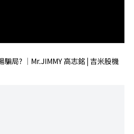
局? ｜Mr.JIMMY 高志銘 | 吉米股機