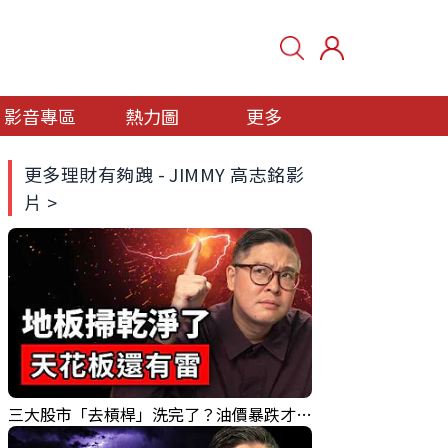
影音專區
熱力圖
更多
更多理財有夠跩 - JIMMY 高志銘影
片 >
三大股市「去槓桿」洗完了？油價暴跌才是真照妖鏡！｜Mr.Jimmy高志銘 #台股 #AI股 #油價