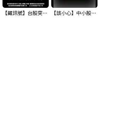
【藏訊號】台股突破季線，週一我提醒了這個關鍵訊號
【該小心】中小股派對結束 ? 關鍵訊號都指向...