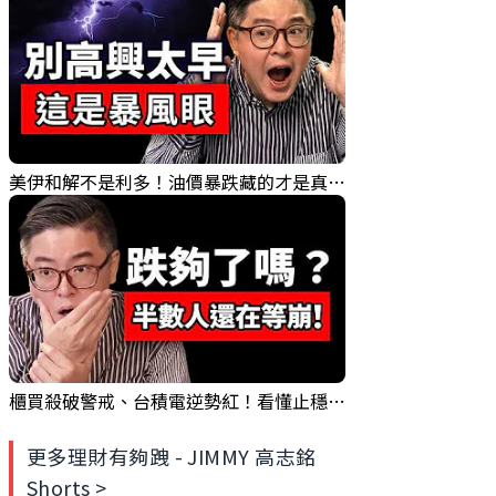
美伊和解不是利多！油價暴跌藏的才是真危險?｜Mr.Jimmy高志銘 #國際油價 #中東危機 #台股
櫃買殺破警戒、台積電逆勢紅！看懂止穩的「關鍵訊號」｜Mr.Jimmy高志銘 #台股 #融資斷頭 #台積電
更多理財有夠跩 - JIMMY 高志銘
Shorts >