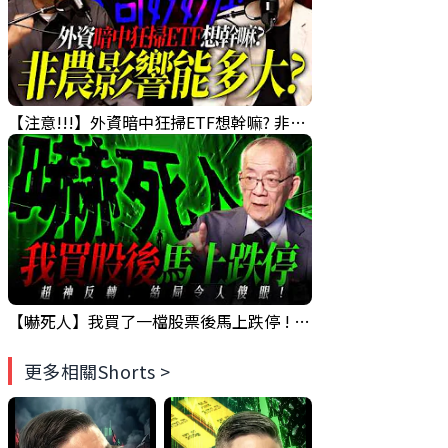
【注意!!!】外資暗中狂掃ETF想幹嘛? 非農影響能多大?!｜ Mr.永年 李 / Mr.JIMMY 高志銘 / 理財有夠跩
【嚇死人】我買了一檔股票後馬上跌停 ! 超神反轉，結局令人傻眼 !｜ Mr.永年 李｜ 盤後講股 Mr.永年 李 2026 / 08 / 07
更多相關Shorts >