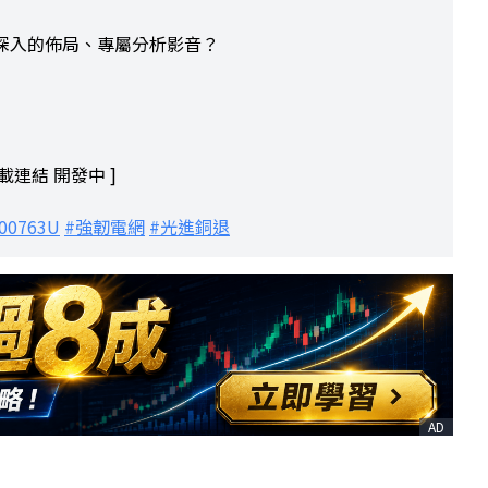
更深入的佈局、專屬分析影音？
下載連結 開發中 ]
00763U
#強韌電網
#光進銅退
AD