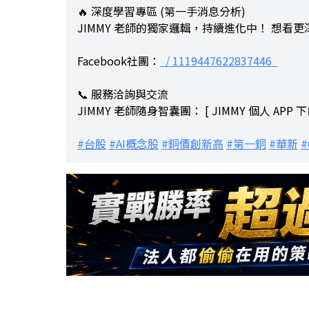
🔥 深度學習專區 (第一手消息分析)
JIMMY 老師的獨家邏輯，持續進化中！ 想看
Facebook社團：
/ 1119447622837446
📞 服務洽詢與交流
JIMMY 老師隨身智囊團： [ JIMMY 個人 APP 
#台股
#AI概念股
#銅價創新高
#第一銅
#華新
#