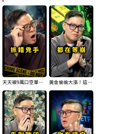
天天被9萬口空單嚇，其實你盯錯地方了｜Mr.Jimmy高志銘 #台股 #外資期貨 #融資
黃金偷偷大漲！這才是決定台股生死的「真風向球」！｜Mr.Jimmy高志銘 #黃金 #美元指數 #聯準會