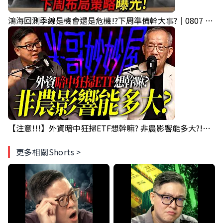
鴻海回測季線是機會還是危機!?下周準備幹大事?｜0807 #3661 #2317 #2317鴻海
【注意!!!】外資暗中狂掃ETF想幹嘛? 非農影響能多大?!｜ Mr.永年 李 / Mr.JIMMY 高志銘 / 理財有夠跩
更多相關Shorts >