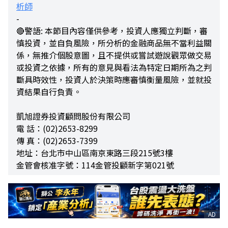
析師
-
🔴警語: 本節目內容僅供參考，投資人應獨立判斷，審
慎投資，並自負風險，所分析的金融商品無不當利益關
係，無推介個股意圖，且不提供或嘗試遊說觀眾做交易
或投資之依據，所有的意見與看法為特定日期所為之判
斷具時效性，投資人於決策時應審慎衡量風險，並就投
資結果自行負責。
凱旭證券投資顧問股份有限公司
電 話：(02)2653-8299
傳 真：(02)2653-7399
地址：台北市中山區南京東路三段215號3樓
金管會核准字號：114金管投顧新字第021號
AD