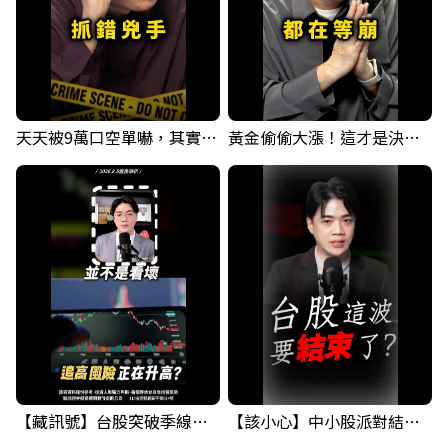
天天被9萬口空單嚇，其實你盯錯地方了｜Mr.Jimmy高志銘 #台股 #外資期貨 #融資
黃金偷偷大漲！這才是決定台股生死的「真風向球」！｜Mr.Jimmy高志銘 #黃金 #美元指數 #聯準會
【藏訊號】台股突破季線，週一我提醒了這個關鍵訊號
【該小心】中小股派對結束 ? 關鍵訊號都指向...