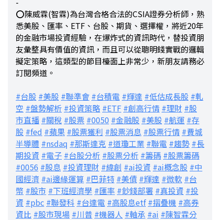
-
⭕陳威霖(智霖)為台灣合格合法的CSIA證券分析師，熟
悉美股、匯率、ETF、台股、期貨、選擇權，將近20年
的金融市場投資經驗，在爆炸式的資訊時代，替投資朋
友彙整具有價值的資訊，而且可以從聰明錢實戰的邏輯
擬定策略，這類型的節目檯面上非常少，新朋友請務必
訂閱頻道。
#台股
#美股
#聯準會
#台積電
#輝達
#低估成長股
#軋
空
#盤勢解析
#投資策略
#ETF
#創高行情
#理財
#股
市直播
#關稅
#股票
#0050
#金融股
#美股
#航運
#存
股
#fed
#蘋果
#股票獲利
#股票消息
#股票行情
#費城
半導體
#nsdaq
#那斯達克
#道瓊工業
#聯電
#趨勢
#長
期投資
#電子
#台股分析
#股票分析
#籌碼
#股票籌碼
#0056
#股息
#投資理財
#緯創
#ai投資
#ai概念股
#中
國經濟
#ai邊緣運算
#巴菲特
#美債
#輝達
#微軟
#台
幣
#股市
#下班經濟學
#匯率
#鈔錢部署
#真投資
#投
資
#pbc
#聯發科
#台達電
#高股息etf
#摺疊機
#高券
資比
#股市現場
#川普
#機器人
#軸承
#ai
#陳智霖分