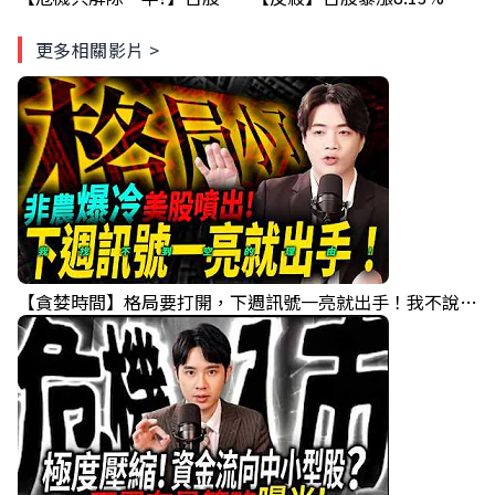
更多相關影片 >
【貪婪時間】格局要打開，下週訊號一亮就出手！我不說的話還真一堆人不知道！｜錢進大趨勢 Mr.智霖 陳 2026/08/08