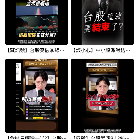
【藏訊號】台股突破季線，週一我提醒了這個關鍵訊號
【該小心】中小股派對結束 ? 關鍵訊號都指向...
【危機只解除一半?】台股暴漲後別急追！量縮反彈藏隱憂
【反殺】台股暴漲8.13%！台積電漲停，清場後行情真的變了？