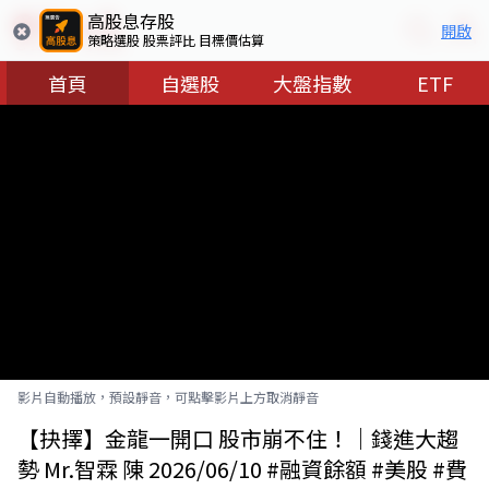
高股息存股
開啟
策略選股 股票評比 目標價估算
首頁
自選股
大盤指數
ETF
影片自動播放，預設靜音，可點擊影片上方取消靜音
【抉擇】金龍一開口 股市崩不住！｜錢進大趨
勢 Mr.智霖 陳 2026/06/10 #融資餘額 #美股 #費