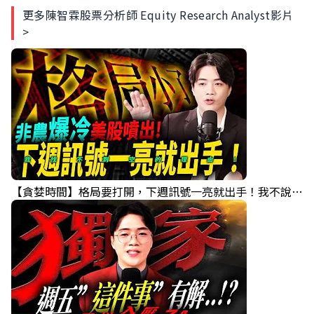
更多陳智霖股票分析師 Equity Research Analyst影片
>
【貪婪時間】格局要打開，下週訊號一亮就出手！我不說的話還真一堆人不知道！｜錢進大趨勢 Mr.智霖 陳 2026/08/08