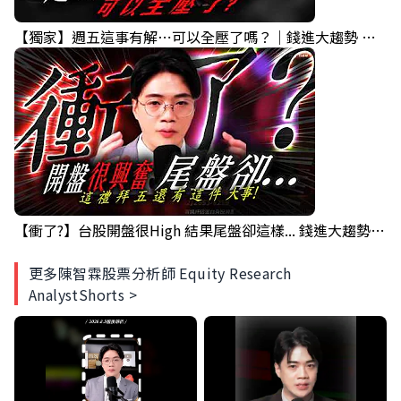
【獨家】週五這事有解⋯可以全壓了嗎？｜錢進大趨勢 Mr.智霖 陳 2026/08/06
【衝了?】台股開盤很High 結果尾盤卻這樣... 錢進大趨勢 Mr.智霖 陳 2026/08/05
更多陳智霖股票分析師 Equity Research
AnalystShorts >