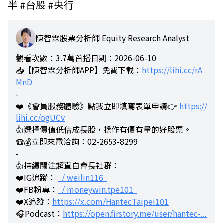
半 #台股 #央行
陳智霖股票分析師 Equity Research Analyst
觀看次數：3.7萬
首播日期：2026-06-10
📥【陳智霖分析師APP】免費下載：
https://lihi.cc/rA
MnD
-
❤️《會員服務體驗》點我立即填寫表單申請👉
https://
lihi.cc/ogUCv
👍選擇價值低估成長股，操作有價有量的好股票。
☎️💰立即來電洽詢：02-2653-8299
-
👍持續關注超直白會長社群：
❤️IG追蹤：
/ weilin116
❤️FB粉專：
/ moneywin.tpe101
❤️X追蹤：
https://x.com/HantecTaipei101
🎧Podcast：
https://open.firstory.me/user/hantec-...