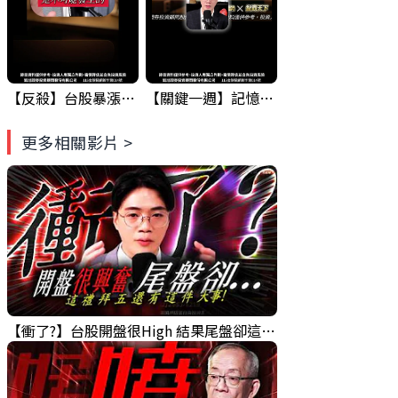
【反殺】台股暴漲8.13%！台積電漲停，清場後行情真的變了？
【關鍵一週】記憶體財報、科技巨頭、Fed決議！台股本週驗真偽
更多相關影片 >
【衝了?】台股開盤很High 結果尾盤卻這樣... 錢進大趨勢 Mr.智霖 陳 2026/08/05