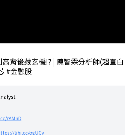
背後藏玄機!? | 陳智霖分析師(超直白
世芯 #金融股
alyst
i.cc/rAMnD
ttps://lihi.cc/ogUCv