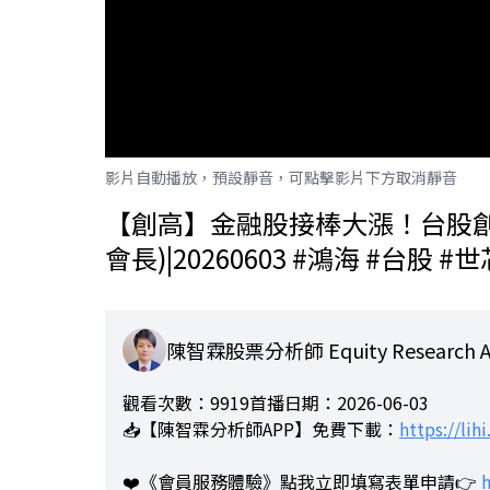
影片自動播放，預設靜音，可點擊影片下方取消靜音
【創高】金融股接棒大漲！台股創高
會長)|20260603 #鴻海 #台股 #
陳智霖股票分析師 Equity Research An
觀看次數：9919
首播日期：2026-06-03
📥【陳智霖分析師APP】免費下載：
https://lih
❤️《會員服務體驗》點我立即填寫表單申請👉
h