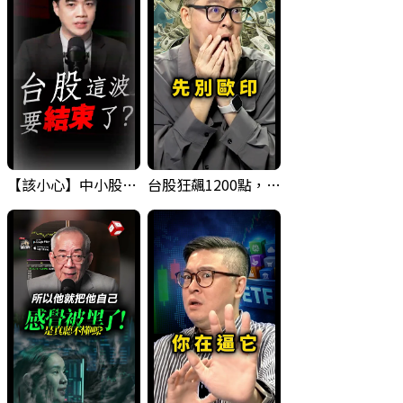
【該小心】中小股派對結束 ? 關鍵訊號都指向...
台股狂飆1200點，但還有兩關沒過｜Mr.Jimmy高志銘 #台股 #期貨 #加權指數