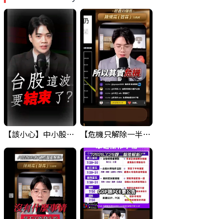
【該小心】中小股派對結束 ? 關鍵訊號都指向...
【危機只解除一半?】台股暴漲後別急追！量縮反彈藏隱憂