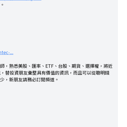
票。
tec-...
分析師，熟悉美股、匯率、ETF、台股、期貨、選擇權，將近
代，替投資朋友彙整具有價值的資訊，而且可以從聰明錢
少，新朋友請務必訂閱頻道。