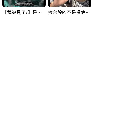
【我被黑了?】是真的聽不懂嗎...還是... #股票分析 #因果分析
撐台股的不是投信，是買ETF的你自己｜Mr.Jimmy高志銘 #ETF #投信買超 #台股