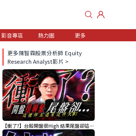
影音專區
熱力圖
更多
更多陳智霖股票分析師 Equity
Research Analyst影片 >
【衝了?】台股開盤很High 結果尾盤卻這樣... 錢進大趨勢 Mr.智霖 陳 2026/08/05