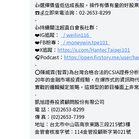
👍選擇價值低估成長股，操作有價有量的好股
☎️💰立即來電洽詢：02-2653-8299
-
👍持續關注超直白會長社群：
❤️IG追蹤：
/ weilin116
❤️FB粉專：
/ moneywin.tpe101
❤️X追蹤：
https://x.com/HantecTaipei101
🎧Podcast：
https://open.firstory.me/user/han
-
⭕陳威霖(智霖)為台灣合格合法的CSIA證券
20年的金融市場投資經驗，在爆炸式的資訊時
實戰的邏輯擬定策略，這類型的節目檯面上非常
-
凱旭證券投資顧問股份有限公司
電 話：(02)2653-8299
傳 真：(02)2653-7399
地址：台北市中山區南京東路三段215號3樓
金管會核准字號：114金管投顧新字第021號