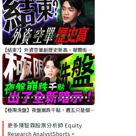
【結束?】外資空單創歷史新高，華爾街資金卻流向了...?｜錢進大趨勢 Mr.智霖 陳 2026/08/04
【極限洗盤】夜盤崩跌千點，週五只是個幌子？堤防再度被清算！｜錢進大趨勢 Mr.智霖 陳 2026/08/01
更多陳智霖股票分析師 Equity
Research AnalystShorts >