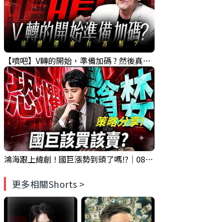
【噴吧】V轉的開始，準備加碼 ? 然後真的還有高點 ?｜ 盤後講股 Mr.永年 李 2026 / 08 / 05
鴻海跟上緯創 ! 國巨漲勢到頭了嗎!?｜0804 #國巨 #2317 #2317鴻海
更多相關Shorts >