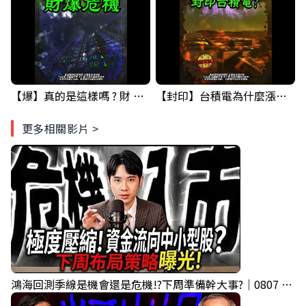
【爆】真的是這樣嗎 ? 財 爆 危機...GOOGLE&台積電 已經示範一次了.... ! #科技四巨頭 #股票分析 #投資
【封印】台積電為什麼漲不上去? 原因竟然是... #台積電 #股票分析 #投資
更多相關影片 >
鴻海回測季線是機會還是危機!?下周準備幹大事?｜0807 #3661 #2317 #2317鴻海