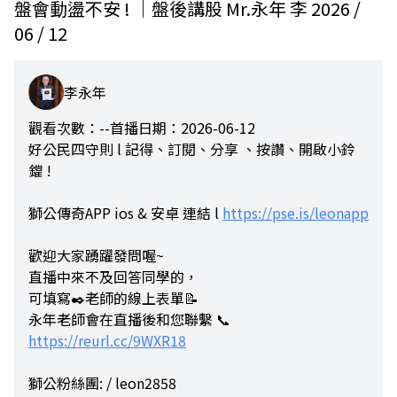
盤會動盪不安 ! ｜盤後講股 Mr.永年 李 2026 /
06 / 12
李永年
觀看次數：--
首播日期：2026-06-12
好公民四守則 l 記得、訂閱、分享 、按讚、開啟小鈴
鐺 !
獅公傳奇APP ios & 安卓 連結 l
https://pse.is/leonapp
歡迎大家踴躍發問喔~
直播中來不及回答同學的，
可填寫✒️老師的線上表單📝
永年老師會在直播後和您聯繫 📞
https://reurl.cc/9WXR18
獅公粉絲團: / leon2858