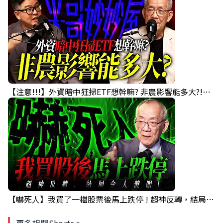
【注意!!!】外資暗中狂掃ETF想幹嘛? 非農影響能多大?!｜ Mr.永年 李 / Mr.JIMMY 高志銘 / 理財有夠跩
【嚇死人】我買了一檔股票後馬上跌停 ! 超神反轉，結局令人傻眼 !｜ Mr.永年 李｜ 盤後講股 Mr.永年 李 2026 / 08 / 07