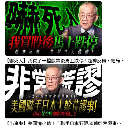
【嚇死人】我買了一檔股票後馬上跌停 ! 超神反轉，結局令人傻眼 !｜ Mr.永年 李｜ 盤後講股 Mr.永年 李 2026 / 08 / 07
【出事啦】美國淪小偷！？聯手日本狂砸50億幹荒謬事！美元急殺黃金噴發，外資準備血洗台股！？｜ Mr.永年 李｜ 盤後講股 Mr.永年 李 2026 / 08 / 06