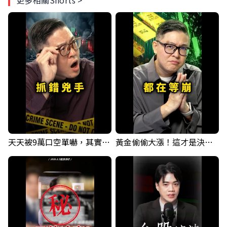
更多相關Shorts >
天天被9萬口空單嚇，其實你盯錯地方了｜Mr.Jimmy高志銘 #台股 #外資期貨 #融資
黃金偷偷大漲！這才是決定台股生死的「真風向球」！｜Mr.Jimmy高志銘 #黃金 #美元指數 #聯準會