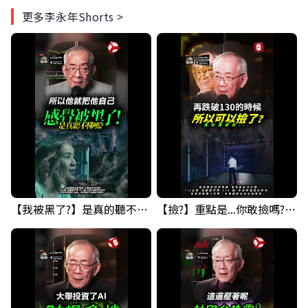
更多李永年Shorts >
【我被黑了?】是真的聽不懂嗎...還是... #股票分析 #因果分析
【撿?】重點是...你敢撿嗎? 要撿什麼??? #科技四巨頭 #股票分析 #投資