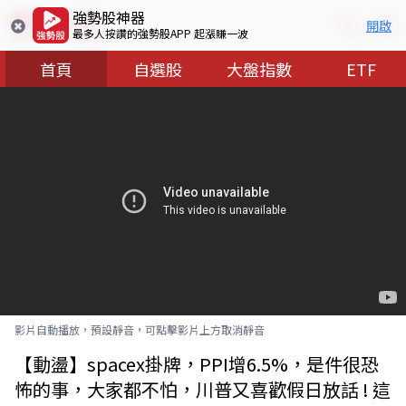
強勢股神器
開啟
最多人按讚的強勢股APP 起漲賺一波
首頁
自選股
大盤指數
ETF
影片自動播放，預設靜音，可點擊影片上方取消靜音
【動盪】spacex掛牌，PPI增6.5%，是件很恐
怖的事，大家都不怕，川普又喜歡假日放話 ! 這