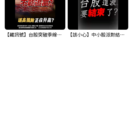
【藏訊號】台股突破季線，週一我提醒了這個關鍵訊號
【該小心】中小股派對結束 ? 關鍵訊號都指向...