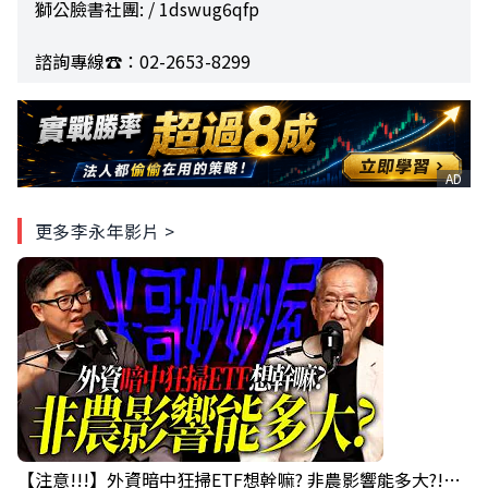
獅公臉書社團: / 1dswug6qfp
諮詢專線☎️：02-2653-8299
AD
更多李永年影片 >
【注意!!!】外資暗中狂掃ETF想幹嘛? 非農影響能多大?!｜ Mr.永年 李 / Mr.JIMMY 高志銘 / 理財有夠跩