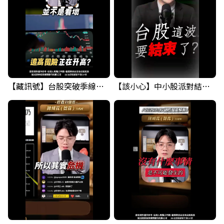
【藏訊號】台股突破季線，週一我提醒了這個關鍵訊號
【該小心】中小股派對結束 ? 關鍵訊號都指向...