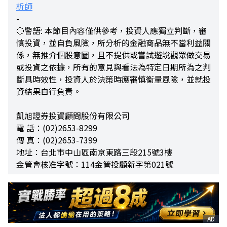
析師
-
🔴警語: 本節目內容僅供參考，投資人應獨立判斷，審
慎投資，並自負風險，所分析的金融商品無不當利益關
係，無推介個股意圖，且不提供或嘗試遊說觀眾做交易
或投資之依據，所有的意見與看法為特定日期所為之判
斷具時效性，投資人於決策時應審慎衡量風險，並就投
資結果自行負責。
凱旭證券投資顧問股份有限公司
電 話：(02)2653-8299
傳 真：(02)2653-7399
地址：台北市中山區南京東路三段215號3樓
金管會核准字號：114金管投顧新字第021號
AD