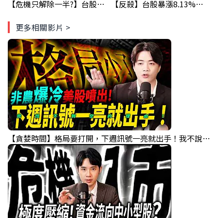
【危機只解除一半?】台股暴漲後別急追！量縮反彈藏隱憂
【反殺】台股暴漲8.13%！台積電漲停，清場後行情真的變了？
更多相關影片 >
【貪婪時間】格局要打開，下週訊號一亮就出手！我不說的話還真一堆人不知道！｜錢進大趨勢 Mr.智霖 陳 2026/08/08