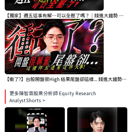
【獨家】週五這事有解⋯可以全壓了嗎？｜錢進大趨勢 Mr.智霖 陳 2026/08/06
【衝了?】台股開盤很High 結果尾盤卻這樣... 錢進大趨勢 Mr.智霖 陳 2026/08/05
更多陳智霖股票分析師 Equity Research
AnalystShorts >