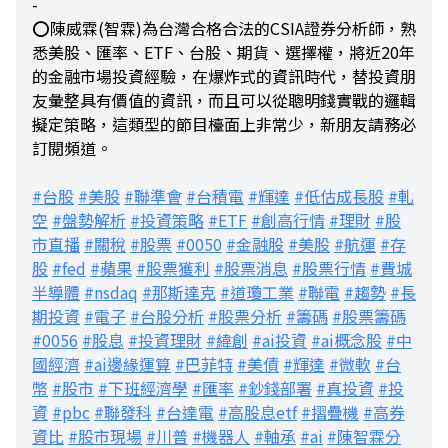
-
⭕陳威霖(智霖)為台灣合格合法的CSIA證券分析師，熟
悉美股、匯率、ETF、台股、期貨、選擇權，將近20年
的金融市場投資經驗，在爆炸式的資訊時代，替投資朋
友彙整具有價值的資訊，而且可以從聰明錢實戰的邏輯
擬定策略，這類型的節目檯面上非常少，新朋友請務必
訂閱頻道。
#台股
#美股
#聯準會
#台積電
#輝達
#低估成長股
#軋
空
#盤勢解析
#投資策略
#ETF
#創高行情
#理財
#股
市直播
#關稅
#股票
#0050
#金融股
#美股
#航運
#存
股
#fed
#蘋果
#股票獲利
#股票消息
#股票行情
#費城
半導體
#nsdaq
#那斯達克
#道瓊工業
#聯電
#趨勢
#長
期投資
#電子
#台股分析
#股票分析
#籌碼
#股票籌碼
#0056
#股息
#投資理財
#緯創
#ai投資
#ai概念股
#中
國經濟
#ai邊緣運算
#巴菲特
#美債
#輝達
#微軟
#台
幣
#股市
#下班經濟學
#匯率
#鈔錢部署
#真投資
#投
資
#pbc
#聯發科
#台達電
#高股息etf
#摺疊機
#高券
資比
#股市現場
#川普
#機器人
#軸承
#ai
#陳智霖分