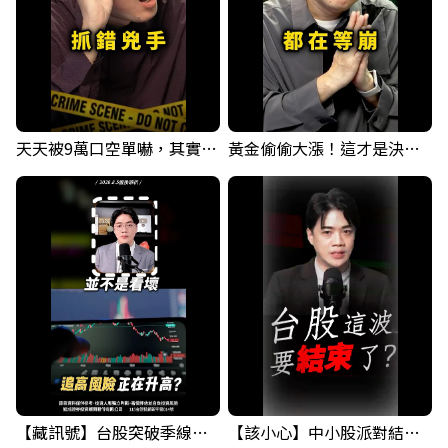
天天被9萬口空單嚇，其實你盯錯地方了｜Mr.Jimmy高志銘 #台股 #外資期貨 #融資
黃金偷偷大漲！這才是決定台股生死的「真風向球」！｜Mr.Jimmy高志銘 #黃金 #美元指數 #聯準會
【藏訊號】台股突破季線，週一我提醒了這個關鍵訊號
【該小心】中小股派對結束 ? 關鍵訊號都指向...