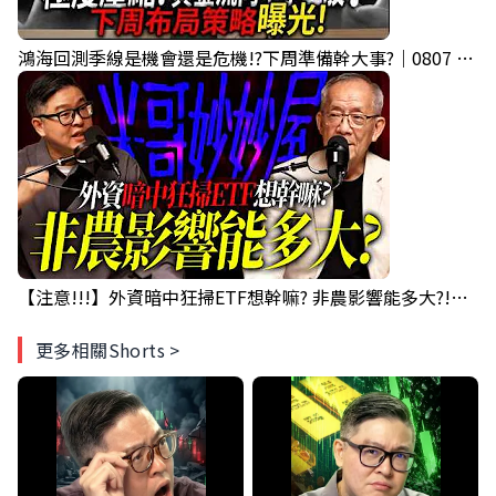
鴻海回測季線是機會還是危機!?下周準備幹大事?｜0807 #3661 #2317 #2317鴻海
【注意!!!】外資暗中狂掃ETF想幹嘛? 非農影響能多大?!｜ Mr.永年 李 / Mr.JIMMY 高志銘 / 理財有夠跩
更多相關Shorts >