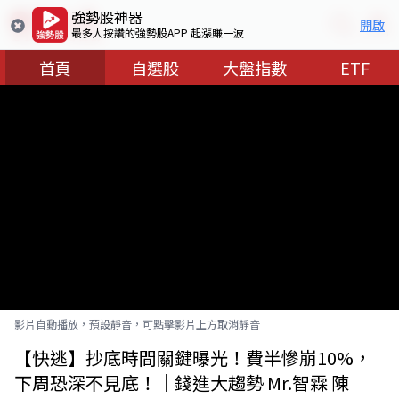
強勢股神器
開啟
最多人按讚的強勢股APP 起漲賺一波
首頁
自選股
大盤指數
ETF
影片自動播放，預設靜音，可點擊影片上方取消靜音
【快逃】抄底時間關鍵曝光！費半慘崩10%，
下周恐深不見底！｜錢進大趨勢 Mr.智霖 陳