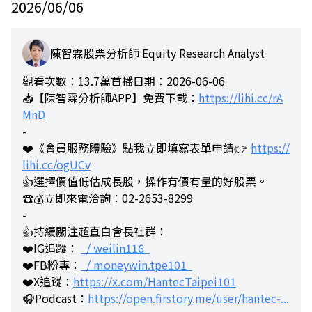
2026/06/06
陳智霖股票分析師 Equity Research Analyst
觀看次數：13.7萬
首播日期：2026-06-06
📥【陳智霖分析師APP】免費下載：
https://lihi.cc/rA
MnD
-
❤️《會員服務體驗》點我立即填寫表單申請👉
https://
lihi.cc/ogUCv
👍選擇價值低估成長股，操作有價有量的好股票。
☎️💰立即來電洽詢：02-2653-8299
-
👍持續關注超直白會長社群：
❤️IG追蹤：
/ weilin116
❤️FB粉專：
/ moneywin.tpe101
❤️X追蹤：
https://x.com/HantecTaipei101
🎧Podcast：
https://open.firstory.me/user/hantec-...