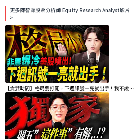
更多陳智霖股票分析師 Equity Research Analyst影片
>
【貪婪時間】格局要打開，下週訊號一亮就出手！我不說的話還真一堆人不知道！｜錢進大趨勢 Mr.智霖 陳 2026/08/08