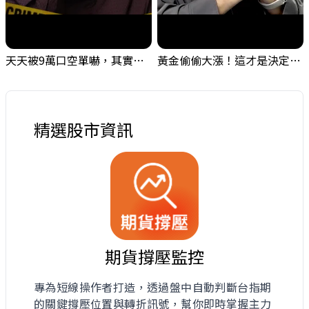
天天被9萬口空單嚇，其實你盯錯地方了｜Mr.Jimmy高志銘 #台股 #外資期貨 #融資
黃金偷偷大漲！這才是決定台股生死的「真風向球」！｜Mr.Jimmy高志銘 #黃金 #美元指數 #聯準會
精選股市資訊
期貨撐壓監控
專為短線操作者打造，透過盤中自動判斷台指期
的關鍵撐壓位置與轉折訊號，幫你即時掌握主力