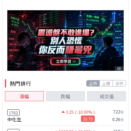
AD
熱門排行
上市
上櫃
合併
漲幅
跌幅
成交值
722
3.25
( 10.00% )
張
1762
中化生
35.75
0.26
億