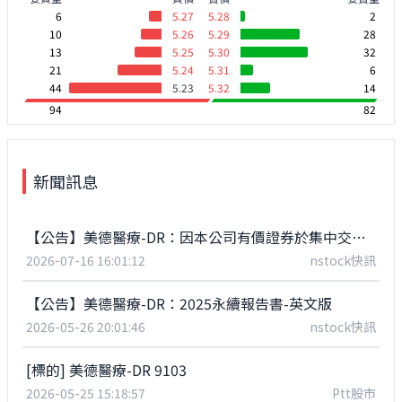
6
5.27
5.28
2
10
5.26
5.29
28
13
5.25
5.30
32
21
5.24
5.31
6
44
5.23
5.32
14
94
82
新聞訊息
【公告】美德醫療-DR：因本公司有價證券於集中交易市場達公布注意交易資訊標準，故公布原上市地已公開之財務資訊，以利投資人區別瞭解。
2026-07-16 16:01:12
nstock快訊
【公告】美德醫療-DR：2025永續報告書-英文版
2026-05-26 20:01:46
nstock快訊
[標的] 美德醫療-DR 9103
2026-05-25 15:18:57
Ptt股市