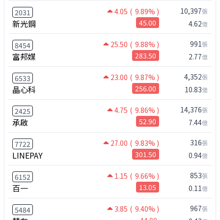
10,397
4.05
( 9.89% )
張
2031
新光鋼
45.00
4.62
億
991
25.50
( 9.88% )
張
8454
富邦媒
283.50
2.77
億
4,352
23.00
( 9.87% )
張
6533
晶心科
256.00
10.83
億
14,376
4.75
( 9.86% )
張
2425
承啟
52.90
7.44
億
316
27.00
( 9.83% )
張
7722
LINEPAY
301.50
0.94
億
853
1.15
( 9.66% )
張
6152
百一
13.05
0.11
億
967
3.85
( 9.40% )
張
5484
44.80