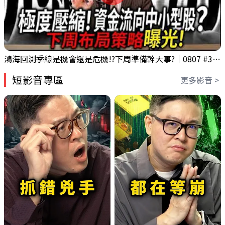
鴻海回測季線是機會還是危機!?下周準備幹大事?｜0807 #3661 #2317 #2317鴻海
短影音專區
更多影音 >