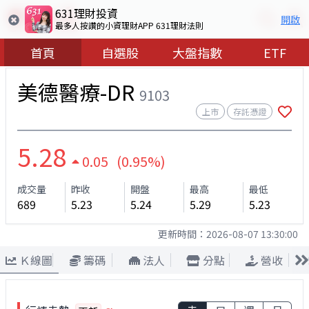
631理財投資
開啟
最多人按讚的小資理財APP 631理財法則
首頁
自選股
大盤指數
ETF
美德醫療-DR
9103
上市
存託憑證
5.28
0.05 (0.95%)
成交量
昨收
開盤
最高
最低
689
5.23
5.24
5.29
5.23
更新時間：
2026-08-07 13:30:00
Ｋ線圖
籌碼
法人
分點
營收