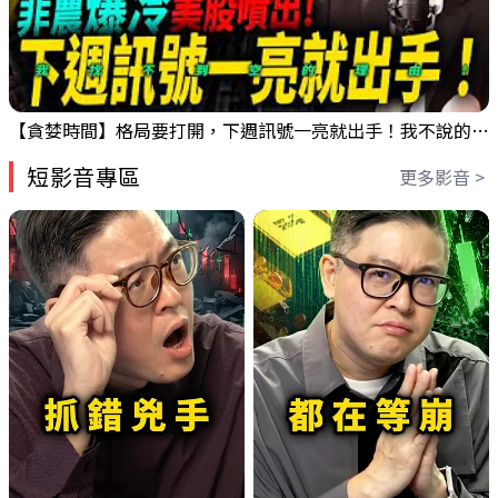
【貪婪時間】格局要打開，下週訊號一亮就出手！我不說的話還真一堆人不知道！｜錢進大趨勢 Mr.智霖 陳 2026/08/08
短影音專區
更多影音 >