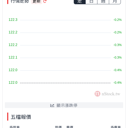
行情走勢
走
日
週
月
更新
顯示漲跌停
五檔報價
委買量
買價
賣價
委賣量