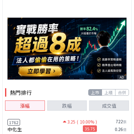
AD
熱門排行
上市
上櫃
合併
漲幅
跌幅
成交值
722
3.25
( 10.00% )
張
1762
中化生
35.75
0.26
億