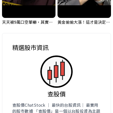
天天被9萬口空單嚇，其實你盯錯地方了｜Mr.Jimmy高志銘 #台股 #外資期貨 #融資
黃金偷偷大漲！這才是決定台股生死的「真風向球」！｜Mr.Jimmy高志銘 #黃金 #美元指數 #聯準會
精選股市資訊
查股價
查股價ChatStock ｜ 最快的台股資訊｜ 最實用
的股市數據 「查股價」是一個以台股投資為主題