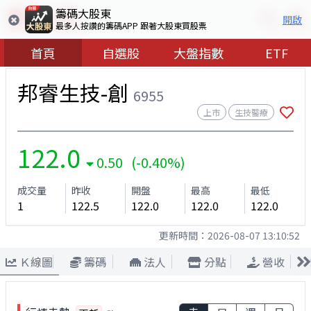
籌碼大股東
開啟
最多人按讚的籌碼APP 跟著大股東買股票
首頁
自選股
大盤指數
ETF
邦睿生技-創
6955
上市
生技醫療
122.0
0.50 (-0.40%)
成交量
昨收
開盤
最高
最低
1
122.5
122.0
122.0
122.0
更新時間：
2026-08-07 13:10:52
Ｋ線圖
籌碼
法人
分點
營收