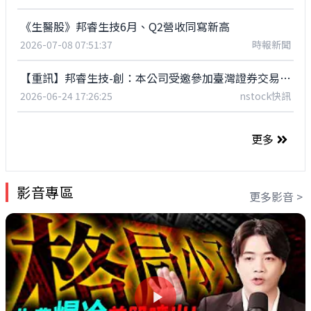
《生醫股》邦睿生技6月、Q2營收同寫新高
2026-07-08 07:51:37
時報新聞
【重訊】邦睿生技-創：本公司受邀參加臺灣證券交易所舉辦之創新板公司法人說明會
2026-06-24 17:26:25
nstock快訊
更多
影音專區
更多影音 >