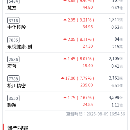
967
3.85
( 9.40% )
張
5484
慧友
44.80
0.43
億
1,811
2.95
( 9.21% )
張
3716
中化控股
34.95
0.63
億
84
2.05
( 8.11% )
張
7835
永悅健康-創
27.30
215
萬
2,105
1.45
( 8.07% )
張
2536
宏普
19.40
0.41
億
2,761
17.00
( 7.79% )
張
7788
松川精密
235.00
6.51
億
4,599
1.75
( 7.67% )
張
3550
聯穎
24.55
1.11
億
更新時間：2026-08-09 16:54:56
熱門搜尋