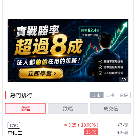
AD
熱門排行
上市
上櫃
合併
漲幅
跌幅
成交值
722
3.25
( 10.00% )
張
1762
中化生
35.75
0.26
億