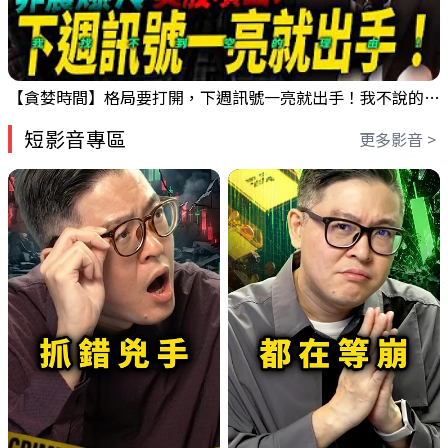
【貪婪時間】格局要打開，下週訊號一亮就出手！我不說的話還真一堆人不知道！｜錢進大趨勢 Mr.智霖 陳 2026/08/08
短影音專區
更多影音 >