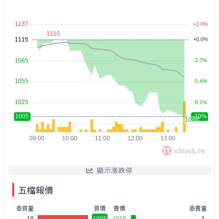
顯示漲跌停
五檔報價
委買量
買價
賣價
委賣量
10
1005
1015
1