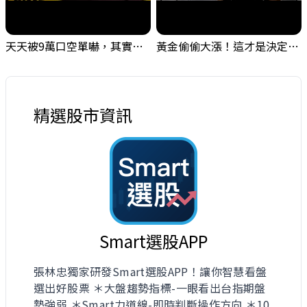
天天被9萬口空單嚇，其實你盯錯地方了｜Mr.Jimmy高志銘 #台股 #外資期貨 #融資
黃金偷偷大漲！這才是決定台股生死的「真風向球」！｜Mr.Jimmy高志銘 #黃金 #美元指數 #聯準會
精選股市資訊
Smart選股APP
張林忠獨家研發Smart選股APP！讓你智慧看盤
選出好股票 ＊大盤趨勢指標-一眼看出台指期盤
勢強弱 ＊Smart力道線-即時判斷操作方向 ＊10