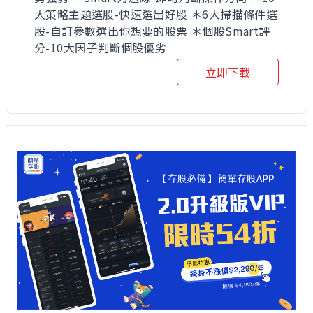
大策略主題選股-快速選出好股 ＊6大掃描條件選
股-自訂參數選出你想要的股票 ＊個股Smart評
分-10大因子判斷個股優劣
立即下載