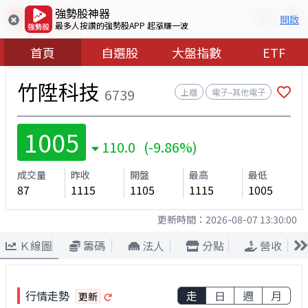
強勢股神器
開啟
最多人按讚的強勢股APP 起漲賺一波
首頁
自選股
大盤指數
ETF
竹陞科技
6739
上櫃
電子–其他電子
1005
110.0 (-9.86%)
成交量
昨收
開盤
最高
最低
87
1115
1105
1115
1005
更新時間：
2026-08-07 13:30:00
Ｋ線圖
籌碼
法人
分點
營收
行情走勢
走
日
週
月
更新