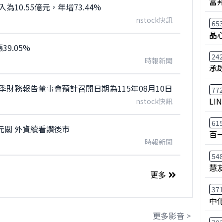
富
10.55億元，年增73.44%
nstock快訊
65
晶
9.05%
24
時報新聞
承
季財務報告董事會預計召開日期為115年08月10日
77
LI
nstock快訊
61
元關 外資續看讚後市
百
時報新聞
54
慧
更多
37
中
更多影音 >