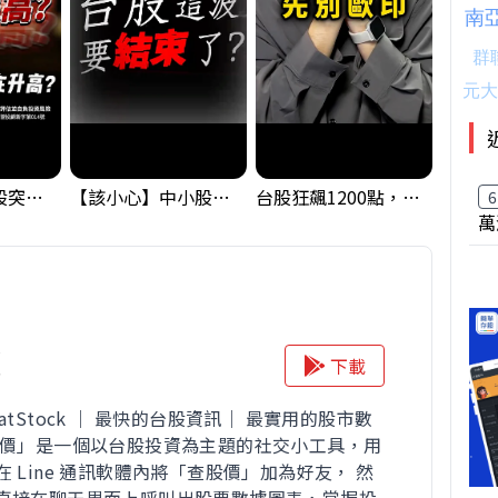
【藏訊號】台股突破季線，週一我提醒了這個關鍵訊號
【該小心】中小股派對結束 ? 關鍵訊號都指向...
台股狂飆1200點，但還有兩關沒過｜Mr.Jimmy高志銘 #台股 #期貨 #加權指數
6
萬
價
下載
atStock ｜ 最快的台股資訊｜ 最實用的股市數
股價」是一個以台股投資為主題的社交小工具，用
 Line 通訊軟體內將「查股價」加為好友， 然