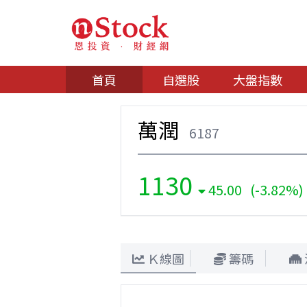
首頁
自選股
大盤指數
萬潤
6187
1130
45.00 (-3.82%)
Ｋ線圖
籌碼