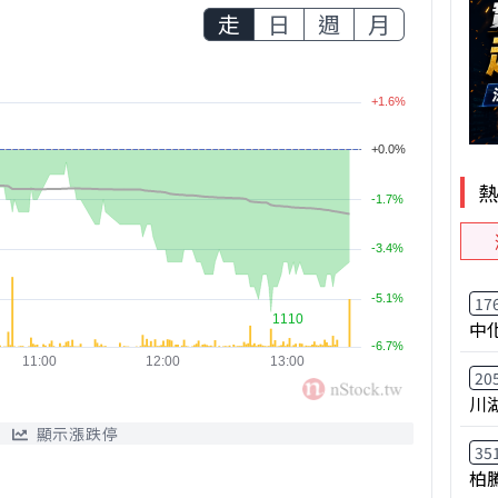
走
日
週
月
17
中
20
川
顯示漲跌停
35
柏