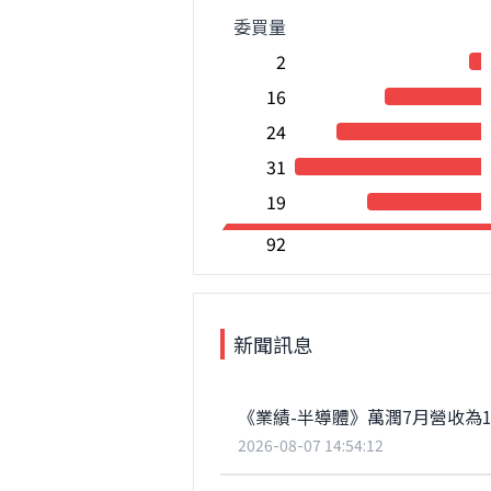
委買量
2
16
24
31
19
92
新聞訊息
《業績-半導體》萬潤7月營收為10
2026-08-07 14:54:12