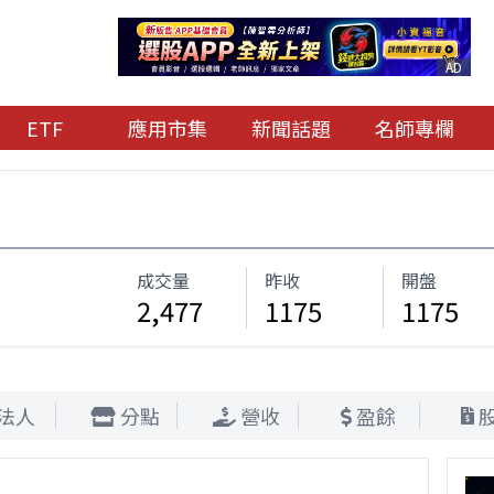
AD
ETF
應用市集
新聞話題
名師專欄
成交量
昨收
開盤
2,477
1175
1175
法人
分點
營收
盈餘