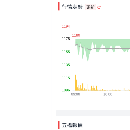
行情走勢
更新
五檔報價