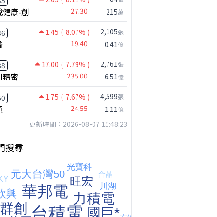
35
悅健康-創
27.30
215
萬
2,105
1.45
( 8.07% )
張
36
普
19.40
0.41
億
2,761
17.00
( 7.79% )
張
88
川精密
235.00
6.51
億
4,599
1.75
( 7.67% )
張
50
鴻海七月營收歷史新高!還能追嗎?｜0806 #2317 #2317鴻海 #矽晶圓
穎
24.55
1.11
億
更新時間：2026-08-07 15:48:23
門搜尋