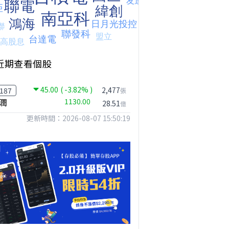
近期查看個股
45.00
( -3.82% )
【我被黑了?】是真的聽不懂嗎...還是... #股票分析 #因果分析
撐台股的不是投信，是買ETF的你自己｜Mr.Jimmy高志銘 #ETF #投信買超 #台股
【危機只解除一半?】台股暴漲後別急追！量縮反彈藏隱憂
2,477
187
張
潤
1130.00
28.51
億
更新時間：2026-08-07 15:50:19