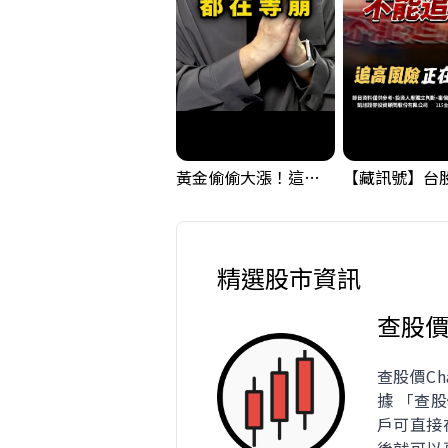
黃金偷偷大漲！這才是決定台股生死的「真風向球」！｜Mr.Jimmy高志銘 #黃金 #美元指數 #聯準會
精選股市資訊
查股
查股價Ch
據 「查
戶可直接在