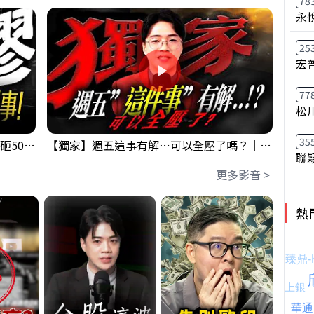
78
永
25
宏
77
松
35
【出事啦】美國淪小偷！？聯手日本狂砸50億幹荒謬事！美元急殺黃金噴發，外資準備血洗台股！？｜ Mr.永年 李｜ 盤後講股 Mr.永年 李 2026 / 08 / 06
【獨家】週五這事有解⋯可以全壓了嗎？｜錢進大趨勢 Mr.智霖 陳 2026/08/06
聯
更多影音 >
熱