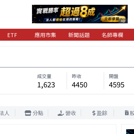
AD
ETF
應用市集
新聞話題
名師專欄
成交量
昨收
開盤
1,623
4450
4595
法人
分點
營收
盈餘