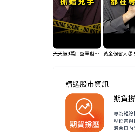
天天被9萬口空單嚇，其實你盯錯地方了｜Mr.Jimmy高志銘 #台股 #外資期貨 #融資
精選股市資訊
期貨
專為短線
壓位置與
適合日內