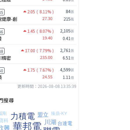
84
2.05
( 8.11% )
張
35
悅健康-創
27.30
215
萬
2,105
1.45
( 8.07% )
張
36
普
19.40
0.41
億
2,761
17.00
( 7.79% )
張
88
川精密
235.00
6.51
億
【嚇死人】我買了一檔股票後馬上跌停 ! 超神反轉，結局令人傻眼 !｜ Mr.永年 李｜ 盤後講股 Mr.永年 李 2026 / 08 / 07
4,599
1.75
( 7.67% )
張
50
穎
24.55
1.11
億
更新時間：2026-08-08 13:35:39
門搜尋