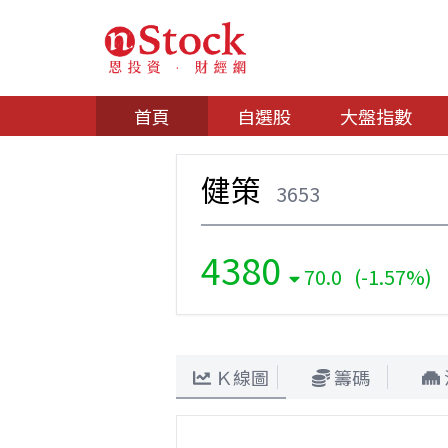
首頁
自選股
大盤指數
健策
3653
4380
70.0 (-1.57%)
Ｋ線圖
籌碼