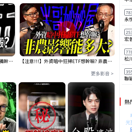
78
永
25
宏
77
松
鴻海回測季線是機會還是危機!?下周準備幹大事?｜0807 #3661 #2317 #2317鴻海
【注意!!!】外資暗中狂掃ETF想幹嘛? 非農影響能多大?!｜ Mr.永年 李 / Mr.JIMMY 高志銘 / 理財有夠跩
35
更多影音 >
聯
熱