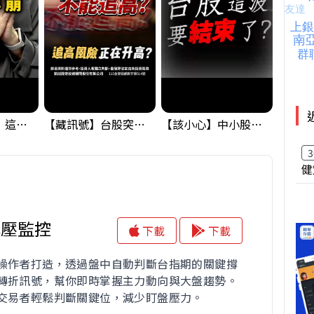
黃金偷偷大漲！這才是決定台股生死的「真風向球」！｜Mr.Jimmy高志銘 #黃金 #美元指數 #聯準會
【藏訊號】台股突破季線，週一我提醒了這個關鍵訊號
【該小心】中小股派對結束 ? 關鍵訊號都指向...
3
健
撐壓監控
下載
下載
操作者打造，透過盤中自動判斷台指期的關鍵撐
轉折訊號，幫你即時掌握主力動向與大盤趨勢。
交易者輕鬆判斷關鍵位，減少盯盤壓力。