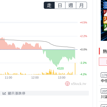
走
日
週
月
17
中
20
顯示漲跌停
川