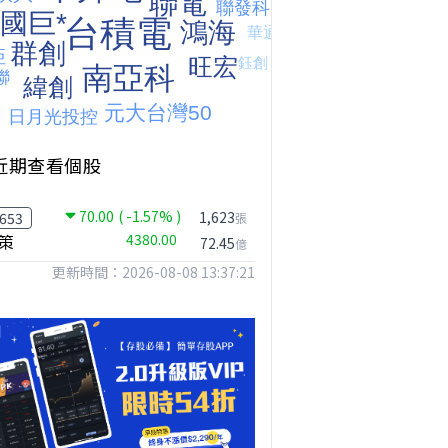
近期查看個股
台股狂飆1200點，但還有兩關沒過｜Mr.Jimmy高志銘 #台股 #期貨 #加權指數
【我被黑了?】是真的聽不懂嗎...還是... #股票分析 #因果分析
撐台股的不是投信，是買ETF的你自己｜Mr.Jimmy高志銘 #ETF #投信買超 #台股
70.00
( -1.57% )
1,623
653
張
策
4380.00
72.45
億
更新時間：2026-08-08 13:37:21