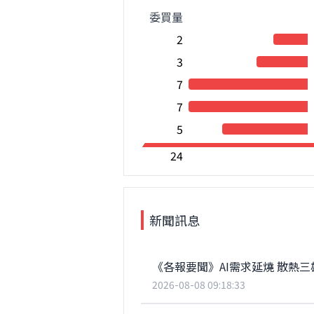
委買量
2
3
7
7
5
24
新聞訊息
《各報要聞》AI需求延燒 散熱三
2026-08-08 09:18:33