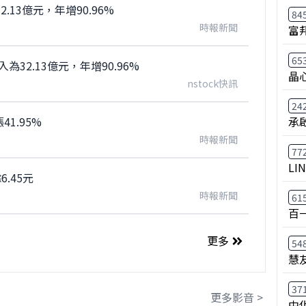
.13億元，年增90.96%
84
時報新聞
富
65
32.13億元，年增90.96%
晶
nstock快訊
24
1.95%
承
時報新聞
77
LI
.45元
時報新聞
61
百
更多
54
慧
37
更多影音 >
中