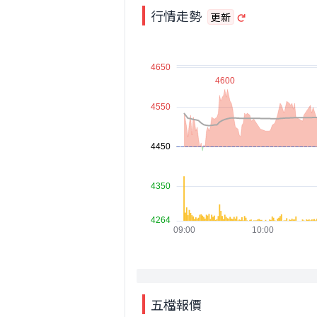
行情走勢
更新
五檔報價