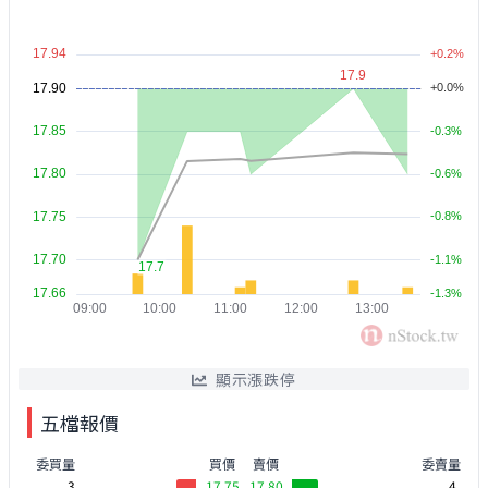
顯示漲跌停
五檔報價
委買量
買價
賣價
委賣量
3
17.75
17.80
4