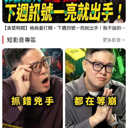
【貪婪時間】格局要打開，下週訊號一亮就出手！我不說的話還真一堆人不知道！｜錢進大趨勢 Mr.智霖 陳 2026/08/08
短影音專區
更多影音 >