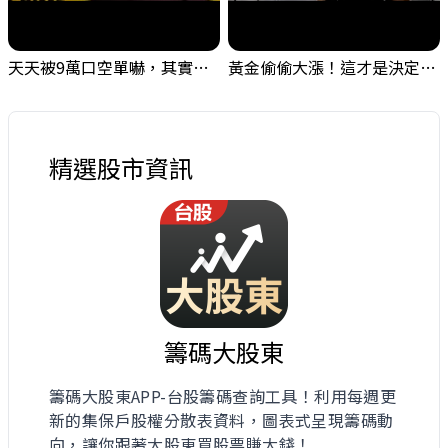
天天被9萬口空單嚇，其實你盯錯地方了｜Mr.Jimmy高志銘 #台股 #外資期貨 #融資
黃金偷偷大漲！這才是決定台股生死的「真風向球」！｜Mr.Jimmy高志銘 #黃金 #美元指數 #聯準會
精選股市資訊
籌碼大股東
籌碼大股東APP-台股籌碼查詢工具！利用每週更
新的集保戶股權分散表資料，圖表式呈現籌碼動
向，讓你跟著大股東買股票賺大錢！