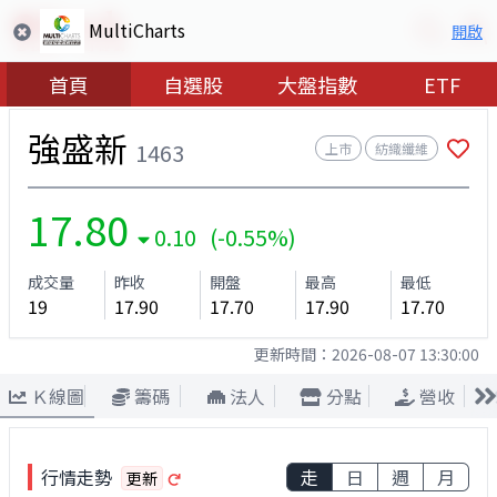
MultiCharts
開啟
首頁
自選股
大盤指數
ETF
強盛新
1463
上市
紡織纖維
17.80
0.10 (-0.55%)
成交量
昨收
開盤
最高
最低
19
17.90
17.70
17.90
17.70
更新時間：
2026-08-07 13:30:00
Ｋ線圖
籌碼
法人
分點
營收
行情走勢
走
日
週
月
更新