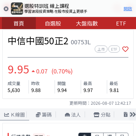
選股特訓班 線上課程
開啟
學習波段投資策略 在股市投資上更順手
首頁
自選股
大盤指數
ETF
中信中國50正2
00753L
上市
ETF
9.95
0.07 (0.70%)
成交量
昨收
開盤
最高
最低
5,630
9.88
9.94
9.97
9.81
更新時間：
2026-08-07 12:42:17
Ｋ線圖
籌碼
法人
分點
股