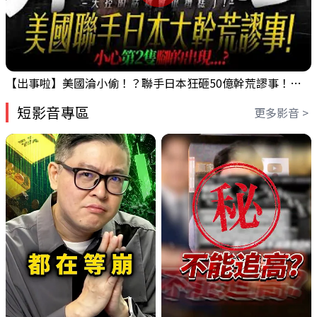
【出事啦】美國淪小偷！？聯手日本狂砸50億幹荒謬事！美元急殺黃金噴發，外資準備血洗台股！？｜ Mr.永年 李｜ 盤後講股 Mr.永年 李 2026 / 08 / 06
短影音專區
更多影音 >