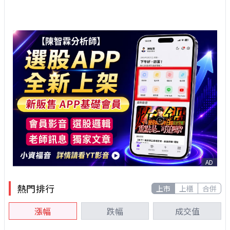
AD
熱門排行
上市
上櫃
合併
漲幅
跌幅
成交值