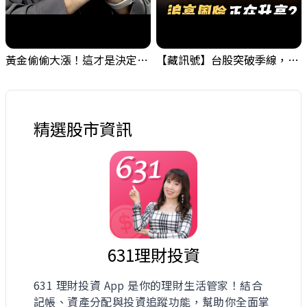
黃金偷偷大漲！這才是決定台股生死的「真風向球」！｜Mr.Jimmy高志銘 #黃金 #美元指數 #聯準會
【藏訊號】台股突破季線，週一我提醒了這個關鍵訊號
精選股市資訊
631理財投資
631 理財投資 App 是你的理財生活管家！結合
記帳、資產分配與投資追蹤功能，幫助你全面掌