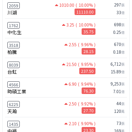
297
1010.00
( 10.00% )
張
2059
川湖
11110.00
33
億
698
3.25
( 10.00% )
張
1762
中化生
35.75
0.25
億
670
2.55
( 9.96% )
張
3518
柏騰
28.15
0.18
億
6,712
21.50
( 9.95% )
張
8039
台虹
237.50
15.89
億
9,253
6.90
( 9.94% )
張
4566
時碩工業
76.30
7.01
億
44
2.50
( 9.92% )
張
6225
天瀚
27.70
120
萬
73
2.10
( 9.90% )
張
1435
中福
23.30
169
萬