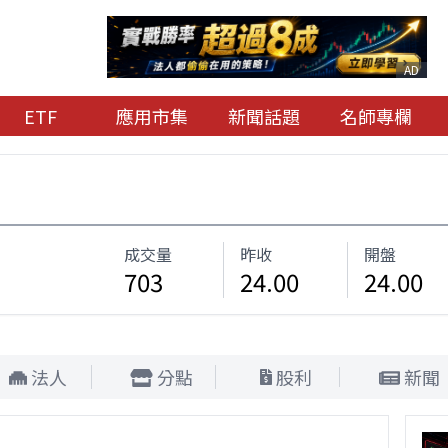
AD
ETF
應用市集
新聞話題
名師專欄
成交量
昨收
開盤
703
24.00
24.00
法人
分點
股利
新聞