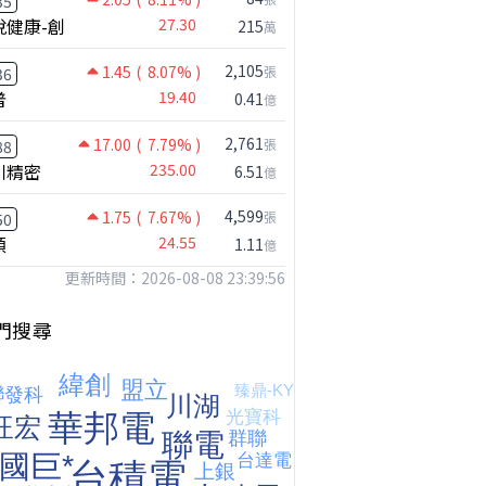
35
悅健康-創
27.30
215
萬
2,105
1.45
( 8.07% )
張
36
普
19.40
0.41
億
2,761
17.00
( 7.79% )
張
88
川精密
235.00
6.51
億
4,599
1.75
( 7.67% )
張
50
【注意!!!】外資暗中狂掃ETF想幹嘛? 非農影響能多大?!｜ Mr.永年 李 / Mr.JIMMY 高志銘 / 理財有夠跩
穎
24.55
1.11
億
更新時間：2026-08-08 23:39:56
門搜尋