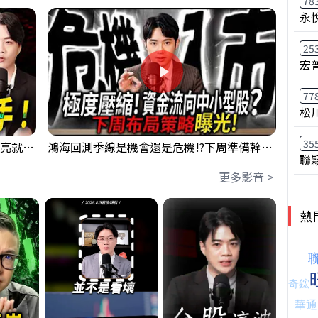
78
永
25
宏
77
松
35
【貪婪時間】格局要打開，下週訊號一亮就出手！我不說的話還真一堆人不知道！｜錢進大趨勢 Mr.智霖 陳 2026/08/08
鴻海回測季線是機會還是危機!?下周準備幹大事?｜0807 #3661 #2317 #2317鴻海
聯
更多影音 >
熱