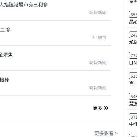
富
法人指陸港股市有三利多
時報新聞
65
晶
正二 多
24
Ptt股市
承
金聚焦
77
LI
時報新聞
61
股接棒
百
時報新聞
54
慧
更多
37
中
更多影音 >