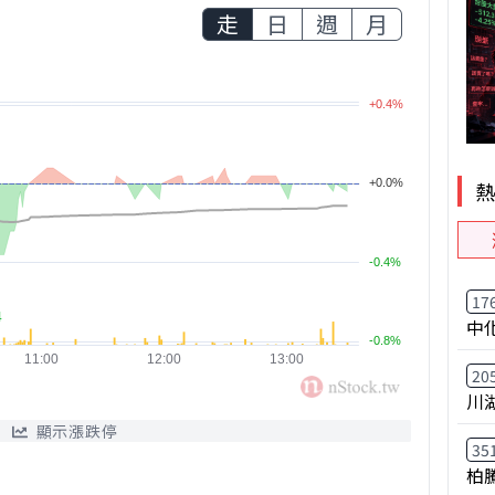
走
日
週
月
17
中
20
川
顯示漲跌停
35
柏