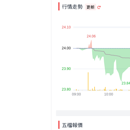
行情走勢
更新
五檔報價