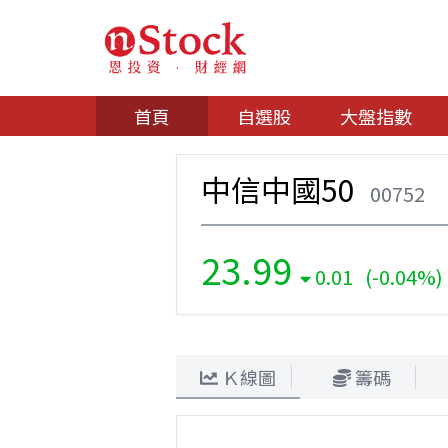
首頁
自選股
大盤指數
中信中國50
00752
23.99
0.01 (-0.04%)
Ｋ線圖
籌碼