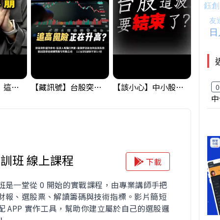
黃金偷偷大漲！這才是決定台股生死的「真風向球」！｜Mr.Jimmy高志銘 #黃金 #美元指數 #聯準會
【藏訊號】台股突破季線，週一我提醒了這個關鍵訊號
【該小心】中小股派對結束 ? 關鍵訊號都指向...
0
中
訓班 線上課程
下載
班是一堂從 0 開始的實戰課程，由專業講師手把
財報、選股票、解讀籌碼與技術指標。影片簡短
配 APP 實作工具，幫助你建立屬於自己的選股邏