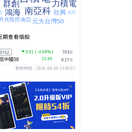
近期查看個股
0.01
( -0.04% )
台股狂飆1200點，但還有兩關沒過｜Mr.Jimmy高志銘 #台股 #期貨 #加權指數
【我被黑了?】是真的聽不懂嗎...還是... #股票分析 #因果分析
撐台股的不是投信，是買ETF的你自己｜Mr.Jimmy高志銘 #ETF #投信買超 #台股
703
0752
張
信中國50
23.99
0.17
億
更新時間：2026-08-08 23:40:57