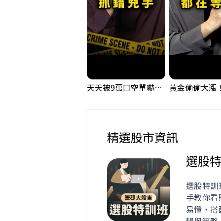
天天被9萬口空單嚇，其實你盯錯地方了｜Mr.Jimmy高志銘 #台股 #外資期貨 #融資
精選股市資訊
選股特
選股特訓
手教你看
易懂，搭