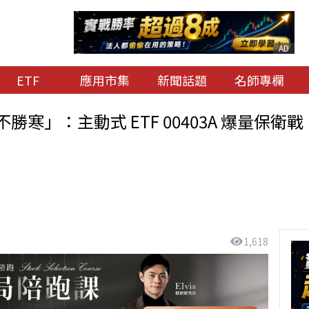
AD
ETF
應用市集
新聞話題
名師專欄
寒」：主動式 ETF 00403A 爆量保
1,618