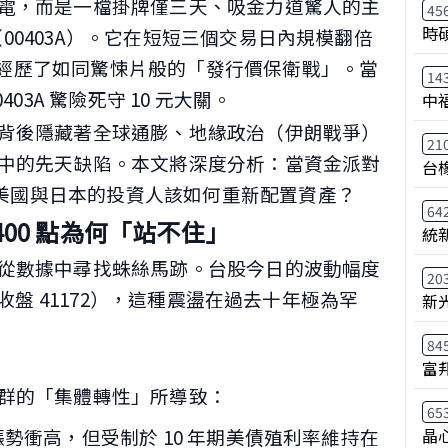
電，而是一檔掛牌僅三天、吸金力道驚人的主
45
時
50（00403A）。它在短短三個交易日內規模翻倍
收盤前經歷了如同驚悚片般的「發行價保衛戰」。當
14
03A 驚險死守 10 元大關。
中
背後隱藏著全球通膨、地緣政治（伊朗戰爭）
21
中的先天缺陷。本文將深度分析：當資金派對
台
灣、美國與日本的投資人該如何重新配置資產？
64
400 點為何「站不住」
統
從數據中尋找蛛絲馬跡。台股今日的波動幅度
20
08 到收盤 41172），這種震盪在過去十年極為罕
新
84
富
群的「集體轉性」所導致：
65
晶
DR 漲勢衝高，但受制於 10 年期美債殖利率維持在