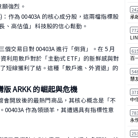
意願強烈。
24
2308)：作為 00403A 的核心成分股，這兩檔指標股
承
長、高估值」科技股的信心鬆動。
77
LI
交易日對 00403A 進行「倒貨」。在 5 月
61
外資利用散戶對於「主動式 ETF」的新鮮感與對
百
功完成了短線獲利了結。這種「散戶進、外資退」的
54
慧
灣版 ARKK 的崛起與危機
37
中
末台灣金管會開放後的最熱門商品，其核心概念是「不
00403A 作為領頭羊，其遭遇具有指標性意
78
永
25