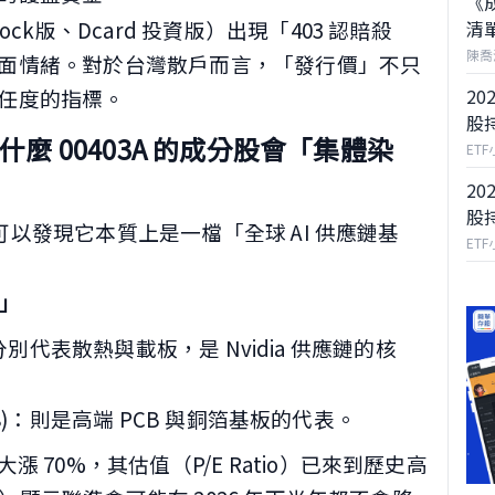
《
ck版、Dcard 投資版）出現「403 認賠殺
清
陳喬
面情緒。對於台灣散戶而言，「發行價」不只
20
任度的指標。
股
麼 00403A 的成分股會「集體染
ET
20
股
，可以發現它本質上是一檔「全球 AI 供應鏈基
ET
價」
37)：分別代表散熱與載板，是 Nvidia 供應鏈的核
2368)：則是高端 PCB 與銅箔基板的代表。
 70%，其估值（P/E Ratio）已來到歷史高