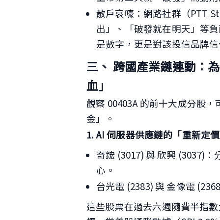
散戶哀嚎：網路社群（PTT Sto
出」、「破發就在明天」等負
是數字，更是對該投信品牌信
三、 跨國產業鏈連動：為什
血」
觀察 00403A 的前十大成分股
金」。
1. AI 伺服器供應鏈的「重新定
奇鋐 (3017) 與 欣興 (30
心。
台光電 (2383) 與 金像電 (
這些股票在過去六週隨費半指數大漲