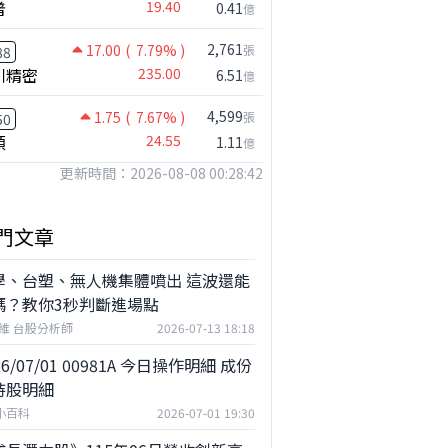
普
19.40
0.41
億
2,761
17.00
( 7.79% )
張
88
川精密
235.00
6.51
億
4,599
1.75
( 7.67% )
張
50
穎
24.55
1.11
億
更新時間：2026-08-08 00:28:42
門文章
學、台塑、無人機集體噴出 這波還能
嗎？教你3秒判斷進場點
維 台股分析師
2026-07-13 18:18
26/07/01 00981A 今日操作明細 成份
持股明細
F小百科
2026-07-01 19:30