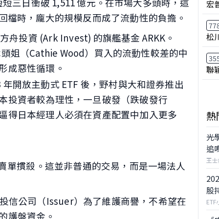
元，短短三日衝破 1,511 億元。在市場大多頭時，這
宏
回檔時，龐大的規模反而成了流動性的負擔。
77
松
投資 (Ark Invest) 的旗艦基金 ARKK。
，木頭姐（Cathie Wood）買入的流動性較差的中
35
形成惡性循環。
聯
23 年開放主動式 ETF 後，野村與大和證券推出
本投資者較為理性，一旦破發（跌破發行
逼得日本經理人必須在資產配置中加入更多
熱
光
追
王士
4 萬張賣單摜殺。這並非普通的交易，而是一場法人
20
股
投信公司（Issuer）為了維護商譽，不希望在
ET
的護盤資金。