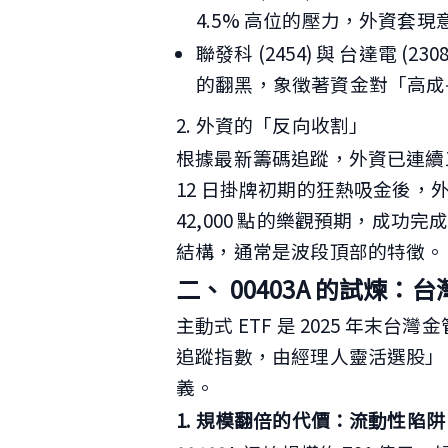
4.5% 高位的壓力，外資套現
聯發科 (2454) 與 台達電 (
的翻黑，象徵著資金對「高成
2. 外資的「反向收割」
根據最新籌碼追蹤，外資已連續三個
12 日掛牌初期的狂熱吸金後，
42,000 點的樂觀預期，成
結構，通常是波段頂部的特徵。
二、 00403A 的試煉：台
主動式 ETF 是 2025 年
追蹤指數，由經理人靈活選股」。
義。
1. 規模翻倍的代價：流動性陷阱