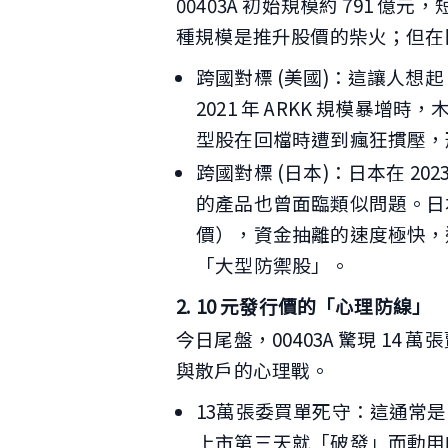
00403A 初始規模約 791 億
種規模是推升股價的柴火；但在
跨國對標 (美國)：這讓人想起 方舟
2021 年 ARKK 規模暴增時
型股在回檔時遭到瘋狂摜壓，
跨國對標 (日本)：日本在 20
的產品也曾面臨類似問題。日
價），資金抽離的速度極快，
「大型防禦股」。
2. 10 元發行價的「心理防線」
今日尾盤，00403A 驚現 1
與散戶的心理戰。
13萬張委買單死守：這通常是
上市第三天就「破發」而動用