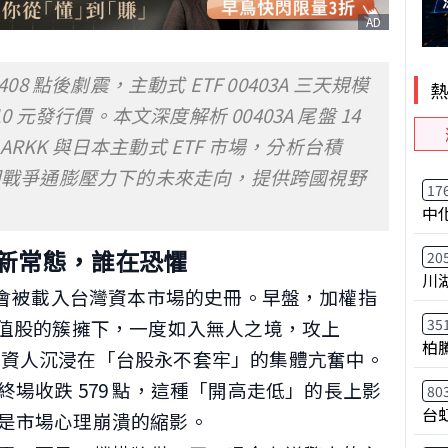
AD
42408 點後劇震，主動式 ETF 00403A 三天規模
0 元發行價。本文深度解析 00403A 尾盤 14
RKK 與日本主動式 ETF 市場，分析台積
伊朗戰爭通膨壓力下的未來走向，提供跨國視野
17
中
新常態，誰在恐懼
20
川
一天註定會被載入台灣資本市場的史冊。早盤，加權指
35
權值股的簇擁下，一度如入無人之境，攻上
柏
全台投資人沉浸在「台股永不套牢」的集體亢奮中。
場收跌 579 點，這種「開高走低」的長上影
80
台
是市場心理崩潰的縮影。