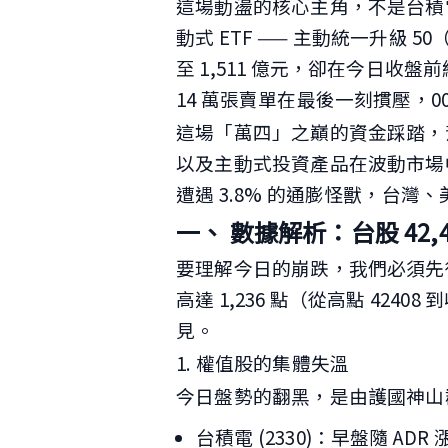
這場動盪的核心主角，不是台積
動式 ETF —— 主動統一升級 
至 1,511 億元，卻在今日
14 萬張賣單在最後一刻摜壓，004
這場「萬四」之巔的資金踩踏，
以及主動式投資產品在波動市場
遭遇 3.8% 的通膨怪獸，台
一、 數據解析：台股 42,
要理解今日的崩跌，我們必須先
高達 1,236 點（從高點 424
見。
1. 權值股的集體失溫
今日盤勢的翻黑，是由護國神山
台積電 (2330)：早盤隨 A