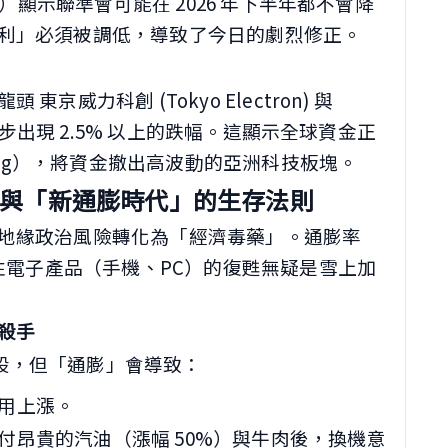
%）顯示聯準會可能在 2026 年下半年都不會降
利」必須被調低，導致了今日的劇烈修正。
京威力科創 (Tokyo Electron) 與
也同步出現 2.5% 以上的跌幅。這顯示全球資金正
king），將資金撤出高波動的亞洲科技板塊。
爭與「新通膨時代」的生存法則
地緣政治風險轉化為「經濟毒藥」。通膨率
費性電子產品（手機、PC）的復甦無疑是雪上加
形殺手
科技股，但「通膨」會導致：
用上漲。
付昂貴的汽油（漲幅 50%）與牛肉後，換機意