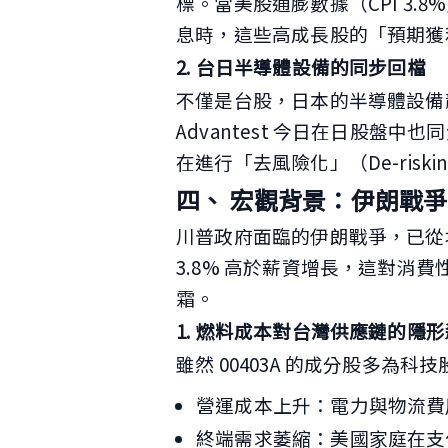
標。當美股通膨數據（CPI 3.8
息時，這些高成長股的「預期獲
2. 台日半導體設備的同步回檔
不僅是台股，日本的半導體設備龍頭 東
Advantest 今日在日股盤中
在進行「去風險化」（De-ris
四、 宏觀背景：伊朗戰
川普政府面臨的伊朗戰爭，已從
3.8% 高於薪資增長，這對消
霜。
1. 燃料成本對台灣供應鏈的隱
雖然 00403A 的成分股多為
營運成本上升：電力與物流費
終端需求萎縮：美國家庭在支