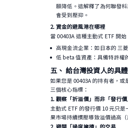
願降低。這解釋了為何聯發科
會受到壓抑。
2. 資金的避風港在哪裡
當 00403A 這種主動式 ETF
高現金流企業：如日本的 三菱商事
低 beta 值資產：具備特許
五、 給台灣投資人的具體建
如果您是 00403A 的持有
三個核心指標：
1. 觀察「折溢價」而非「發行價
主動式 ETF 的發行價 10 元只
果市場持續摜壓導致溢價過高（
2. 避開「過度擁擠」的交易