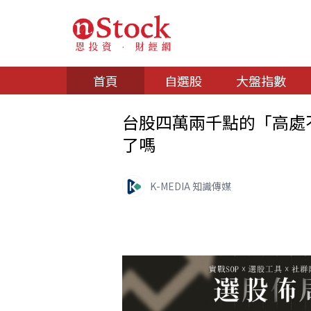
首頁
自選股
大盤指數
台股四萬兩千點的「高處不勝
了嗎
K-MEDIA 知識傳媒