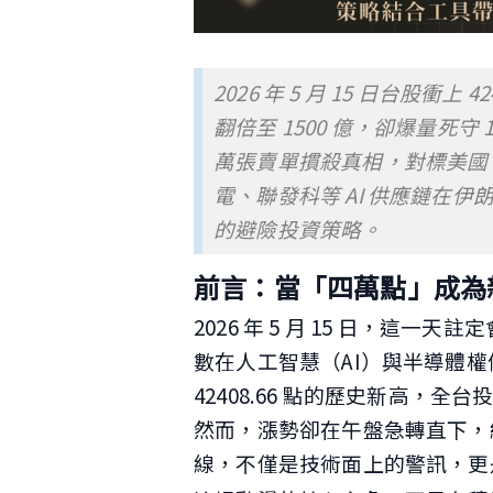
2026 年 5 月 15 日台股衝上 
翻倍至 1500 億，卻爆量死守 1
萬張賣單摜殺真相，對標美國 A
電、聯發科等 AI 供應鏈在
的避險投資策略。
前言：當「四萬點」成為
2026 年 5 月 15 日，這
數在人工智慧（AI）與半導體
42408.66 點的歷史新高，
然而，漲勢卻在午盤急轉直下，終
線，不僅是技術面上的警訊，更