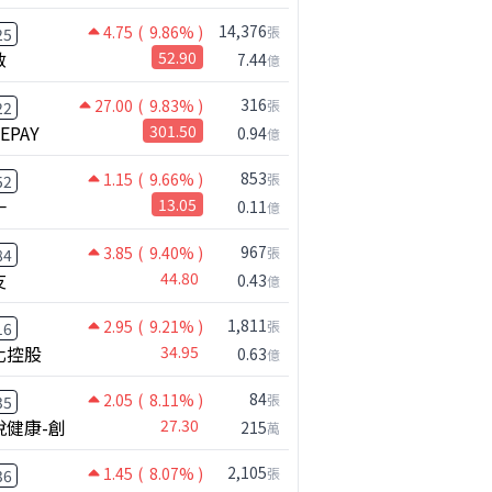
14,376
4.75
( 9.86% )
張
25
啟
52.90
7.44
億
316
27.00
( 9.83% )
張
22
NEPAY
301.50
0.94
億
853
1.15
( 9.66% )
張
52
一
13.05
0.11
億
967
3.85
( 9.40% )
張
84
友
44.80
0.43
億
1,811
2.95
( 9.21% )
張
16
化控股
34.95
0.63
億
84
2.05
( 8.11% )
張
35
悅健康-創
27.30
215
萬
2,105
1.45
( 8.07% )
張
36