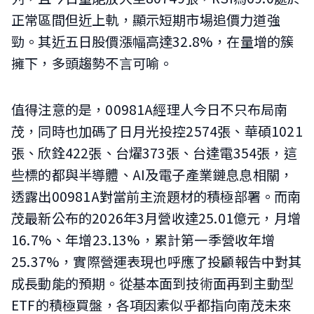
正常區間但近上軌，顯示短期市場追價力道強
勁。其近五日股價漲幅高達32.8%，在量增的簇
擁下，多頭趨勢不言可喻。
值得注意的是，00981A經理人今日不只布局南
茂，同時也加碼了日月光投控2574張、華碩1021
張、欣銓422張、台燿373張、台達電354張，這
些標的都與半導體、AI及電子產業鏈息息相關，
透露出00981A對當前主流題材的積極部署。而南
茂最新公布的2026年3月營收達25.01億元，月增
16.7%、年增23.13%，累計第一季營收年增
25.37%，實際營運表現也呼應了投顧報告中對其
成長動能的預期。從基本面到技術面再到主動型
ETF的積極買盤，各項因素似乎都指向南茂未來