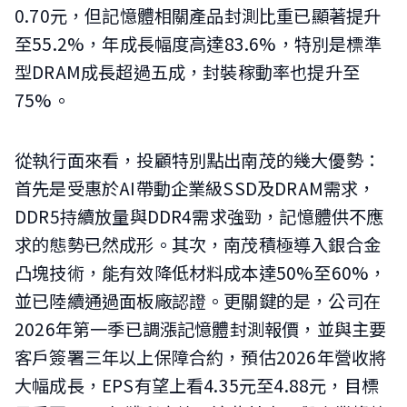
0.70元，但記憶體相關產品封測比重已顯著提升
至55.2%，年成長幅度高達83.6%，特別是標準
型DRAM成長超過五成，封裝稼動率也提升至
75%。
從執行面來看，投顧特別點出南茂的幾大優勢：
首先是受惠於AI帶動企業級SSD及DRAM需求，
DDR5持續放量與DDR4需求強勁，記憶體供不應
求的態勢已然成形。其次，南茂積極導入銀合金
凸塊技術，能有效降低材料成本達50%至60%，
並已陸續通過面板廠認證。更關鍵的是，公司在
2026年第一季已調漲記憶體封測報價，並與主要
客戶簽署三年以上保障合約，預估2026年營收將
大幅成長，EPS有望上看4.35元至4.88元，目標