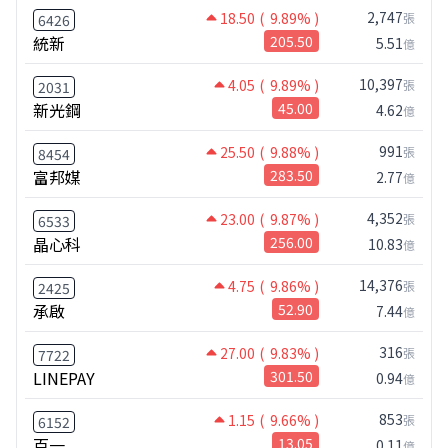
2,747
18.50
( 9.89% )
張
6426
統新
205.50
5.51
億
10,397
4.05
( 9.89% )
張
2031
新光鋼
45.00
4.62
億
991
25.50
( 9.88% )
張
8454
富邦媒
283.50
2.77
億
4,352
23.00
( 9.87% )
張
6533
晶心科
256.00
10.83
億
14,376
4.75
( 9.86% )
張
2425
承啟
52.90
7.44
億
316
27.00
( 9.83% )
張
7722
LINEPAY
301.50
0.94
億
853
1.15
( 9.66% )
張
6152
百一
13.05
0.11
億