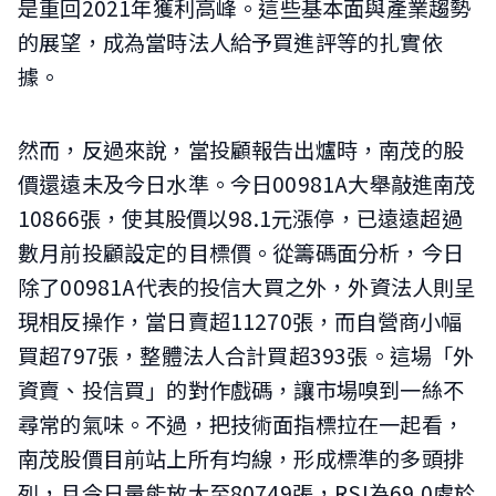
是重回2021年獲利高峰。這些基本面與產業趨勢
的展望，成為當時法人給予買進評等的扎實依
據。
然而，反過來說，當投顧報告出爐時，南茂的股
價還遠未及今日水準。今日00981A大舉敲進南茂
10866張，使其股價以98.1元漲停，已遠遠超過
數月前投顧設定的目標價。從籌碼面分析，今日
除了00981A代表的投信大買之外，外資法人則呈
現相反操作，當日賣超11270張，而自營商小幅
買超797張，整體法人合計買超393張。這場「外
資賣、投信買」的對作戲碼，讓市場嗅到一絲不
尋常的氣味。不過，把技術面指標拉在一起看，
南茂股價目前站上所有均線，形成標準的多頭排
列，且今日量能放大至80749張，RSI為69.0處於