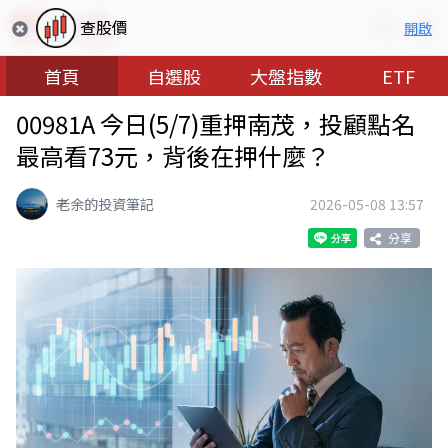
查股價
開啟
首頁
自選股
大盤指數
ETF
00981A 今日(5/7)重押南茂，投顧點名
最高看73元，背後在押什麼？
老余的投資筆記
2026-05-08 13:57
分享