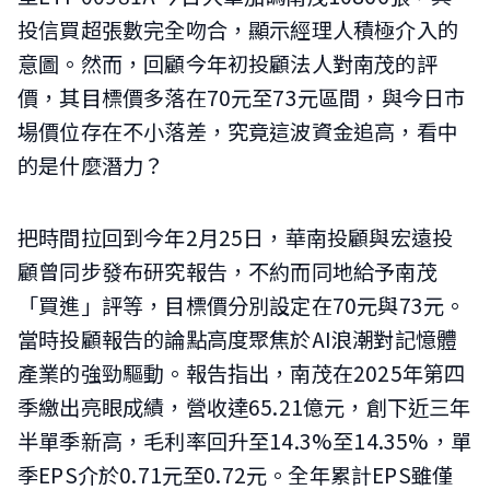
投信買超張數完全吻合，顯示經理人積極介入的
意圖。然而，回顧今年初投顧法人對南茂的評
價，其目標價多落在70元至73元區間，與今日市
場價位存在不小落差，究竟這波資金追高，看中
的是什麼潛力？
把時間拉回到今年2月25日，華南投顧與宏遠投
顧曾同步發布研究報告，不約而同地給予南茂
「買進」評等，目標價分別設定在70元與73元。
當時投顧報告的論點高度聚焦於AI浪潮對記憶體
產業的強勁驅動。報告指出，南茂在2025年第四
季繳出亮眼成績，營收達65.21億元，創下近三年
半單季新高，毛利率回升至14.3%至14.35%，單
季EPS介於0.71元至0.72元。全年累計EPS雖僅