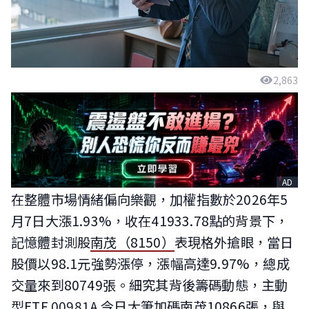
2,863
AD
在整體市場情緒偏向樂觀，加權指數於2026年5
月7日大漲1.93%，收在41933.78點的背景下，
記憶體封測股
南茂（8150）
表現格外搶眼，當日
股價以98.1元強勢漲停，漲幅高達9.97%，總成
交量來到80749張。細究其背後籌碼動態，主動
型ETF 00981A 今日大筆加碼南茂10866張，與