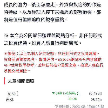
成長的潛力。後面怎麼走，外資與投信的對作是
否持續，以及經理人接下來幾週的部署節奏，都
將是值得繼續追蹤的觀察重點。
※ 本文為公開資訊整理與觀點分析，非任何形式
之投資建議。投資人應自行判斷風險。
☞警語：以上為個人研究記錄，非任何形式之投資建議，
投資前請獨立思考、審慎評估。nStock網站所有內容僅供
APP使用教學參考，並無任何推介買賣之意，投資人應自行
承擔交易風險。
文章相關個股
0.60
( -0.69% )
32,486
8150
張
南茂
86.30
28.42
億
更新時間：2026-08-08 00:08:48