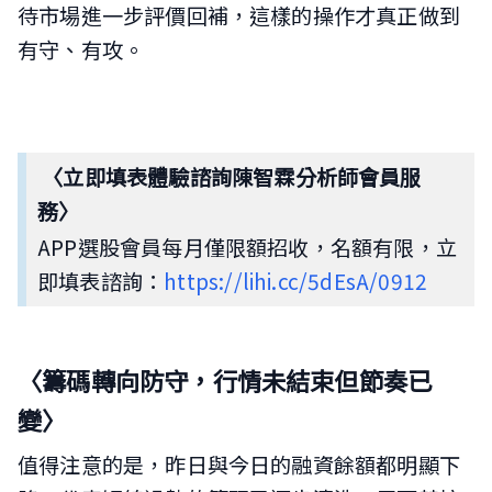
待市場進一步評價回補，這樣的操作才真正做到
有守、有攻。
〈
立即填表體驗諮詢陳智霖分析師會員服
務〉
APP選股會員每月僅限額招收，名額有限，立
即填表諮詢：
https://lihi.cc/5dEsA/0912
〈籌碼轉向防守，行情未結束但節奏已
變
〉
值得注意的是，昨日與今日的融資餘額都明顯下