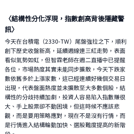
〈結構性分化浮現，指數創高背後隱藏警
訊
〉
今天在台積電（2330-TW）尾盤強拉之下，順利
創下歷史收盤新高，延續週線連三紅走勢，表面
看似氣勢如虹，但智霖老師在週二直播中已提醒
各位，市場熱度其實未能同步擴散，今天下跌家
數依舊多於上漲家數，這已經連續好幾個交易日
出現，代表盤面熱度並未擴散至大多數個股，結
構性的分歧持續加劇，投資人容易陷入指數賺很
大、手上股票卻不動困境，但這時候不應該悲
觀，而是要用策略應對，現在不是沒有行情，而
是行情進入結構輪動加快、選股難度提高的新階
段。