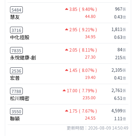
967
3.85
( 9.40% )
張
5484
慧友
44.80
0.43
億
1,811
2.95
( 9.21% )
張
3716
中化控股
34.95
0.63
億
84
2.05
( 8.11% )
張
7835
永悅健康-創
27.30
215
萬
2,105
1.45
( 8.07% )
張
2536
宏普
19.40
0.41
億
2,761
17.00
( 7.79% )
張
7788
松川精密
235.00
6.51
億
4,599
1.75
( 7.67% )
張
3550
聯穎
24.55
1.11
億
更新時間：2026-08-09 14:50:49