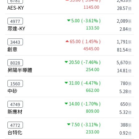
6781
張
AES-KY
1145.00
28.57
億
5.00
( -3.61% )
2,089
4977
張
眾達-KY
133.50
2.84
億
65.00
( 1.45% )
1,791
3443
張
創意
4545.00
81.54
億
20.50
( -7.46% )
5,670
8028
張
昇陽半導體
254.00
14.81
億
31.00
( -4.47% )
780
1560
張
中砂
662.00
5.28
億
14.00
( -1.70% )
650
4749
張
新應材
809.00
5.32
億
7.50
( -3.11% )
388
4772
張
台特化
233.00
0.92
億