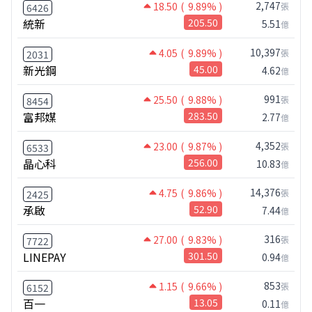
2,747
18.50
( 9.89% )
張
6426
統新
205.50
5.51
億
10,397
4.05
( 9.89% )
張
2031
新光鋼
45.00
4.62
億
991
25.50
( 9.88% )
張
8454
富邦媒
283.50
2.77
億
4,352
23.00
( 9.87% )
張
6533
晶心科
256.00
10.83
億
14,376
4.75
( 9.86% )
張
2425
承啟
52.90
7.44
億
316
27.00
( 9.83% )
張
7722
LINEPAY
301.50
0.94
億
853
1.15
( 9.66% )
張
6152
百一
13.05
0.11
億