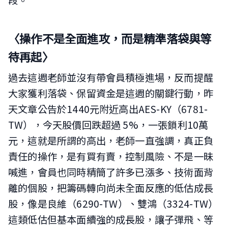
〈操作不是全面進攻，而是精準落袋與等
待再起
〉
過去這週老師並沒有帶會員積極進場，反而提醒
大家獲利落袋、保留資金是這週的關鍵行動，昨
天文章公告於1440元附近高出AES-KY（6781-
TW），今天股價回跌超過 5%，一張鎖利10萬
元，這就是所謂的高出，老師一直強調，真正負
責任的操作，是有買有賣，控制風險、不是一昧
喊進，會員也同時精簡了許多已漲多、技術面背
離的個股，把籌碼轉向尚未全面反應的低估成長
股，像是良維（6290-TW）、雙鴻（3324-TW）
這類低估但基本面續強的成長股，讓子彈飛、等