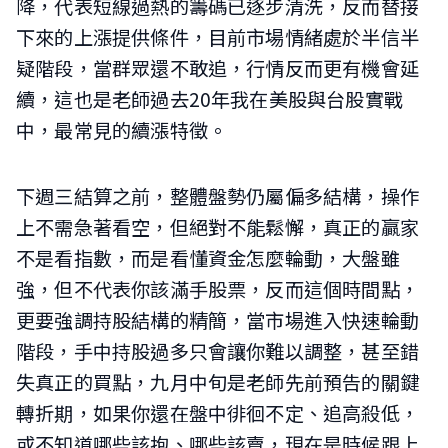
降，代表短線過熱的籌碼已逐步清洗，反而替接
下來的上漲提供條件，目前市場情緒處於半信半
疑階段，當群眾還不敢追，行情反而更有機會延
續，這也是老師過去20年我在美股與台股實戰
中，最常見的續漲特徵。
下週三結算之前，整體盤勢仍屬偏多結構，操作
上不需急著看空，但絕對不能鬆懈，真正的贏家
不是看指數，而是看懂資金怎麼輪動，大盤雖
強，但不代表你該滿手股票，反而這個時間點，
更要強調持股結構的精簡，當市場進入快速輪動
階段，手中持股過多只會讓你難以調整，甚至錯
失真正的買點，九月中旬是老師先前預告的關鍵
轉折期，如果你還在盤中徘徊不定、追高殺低，
或不知道哪些該抱、哪些該賣，現在是時候跟上