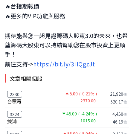
🔥台指期報價
🔥更多的VIP功能與服務
期待能與您一起見證籌碼大股東3.0的未來，也希
望籌碼大股東可以持續幫助您在股市投資上更順
手！
前往支持->
https://bit.ly/3HQgzJt
文章相關個股
5.00
( 0.21% )
21,920
2330
張
台積電
2370.00
520.17
億
45.00
( -4.24% )
4,450
3324
張
雙鴻
1015.00
46.19
億
55.00
( 5.04% )
2,453