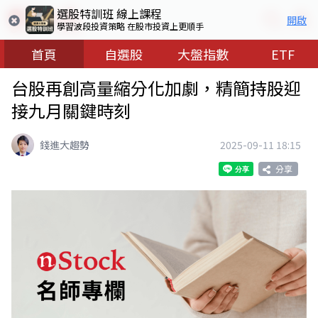
選股特訓班 線上課程
開啟
學習波段投資策略 在股市投資上更順手
首頁
自選股
大盤指數
ETF
台股再創高量縮分化加劇，精簡持股迎
接九月關鍵時刻
錢進大趨勢
2025-09-11 18:15
分享