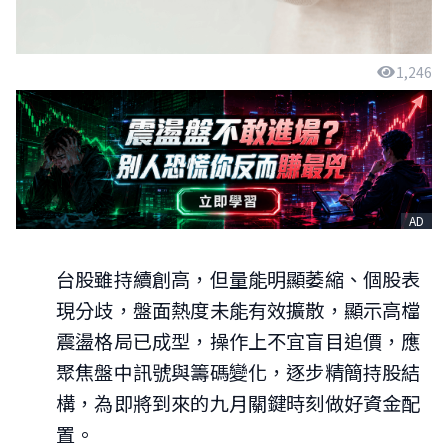
1,246
AD
台股雖持續創高，但量能明顯萎縮、個股表
現分歧，盤面熱度未能有效擴散，顯示高檔
震盪格局已成型，操作上不宜盲目追價，應
聚焦盤中訊號與籌碼變化，逐步精簡持股結
構，為即將到來的九月關鍵時刻做好資金配
置。