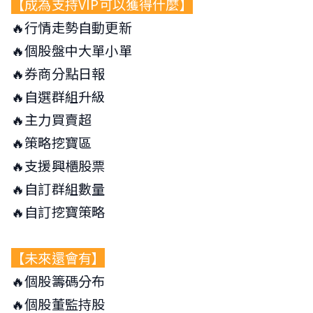
【成為支持VIP可以獲得什麼】
🔥行情走勢自動更新
🔥個股盤中大單小單
🔥券商分點日報
🔥自選群組升級
🔥主力買賣超
🔥策略挖寶區
🔥支援興櫃股票
🔥自訂群組數量
🔥自訂挖寶策略
【未來還會有】
🔥個股籌碼分布
🔥個股董監持股