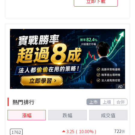
立即下載
AD
熱門排行
上市
上櫃
合併
漲幅
跌幅
成交值
722
3.25
( 10.00% )
張
1762