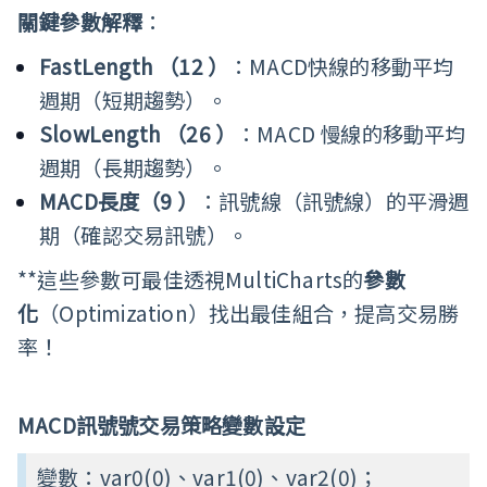
關鍵
參數
解釋
：
FastLength
（
12
）
：MACD快線的移動平均
週期（短期趨勢）。
SlowLength
（
26
）
：MACD 慢線的移動平均
週期（長期趨勢）。
MACD長度
（
9
）
：訊號線（訊號線）的平滑週
期（確認交易訊號）。
**這些參數可最佳透視MultiCharts的
參數
化
（Optimization）找出最佳組合，提高交易勝
率！
MACD
訊號號
交易策略變數設定
變數：var0(0)、
var1(0)、
var2(0)；