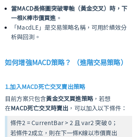
當
MACD
長條圖突破零軸（黃金交叉）時，下
一根
K
棒市價買進
。
「MacdLE」是交易策略名稱，可用於績效分
析與回測。
如何增強
MACD
策略？ （進階交易策略）
1.
加入MACD死亡交叉賣出策略
目前方案只包含
黃金交叉買進策略
，若想
在
MACD
死亡交叉時賣出
，可以加入以下條件：
條件2 = CurrentBar > 2 且 var2 突破 0；
若條件2成立，則在下一條K線以市價賣出