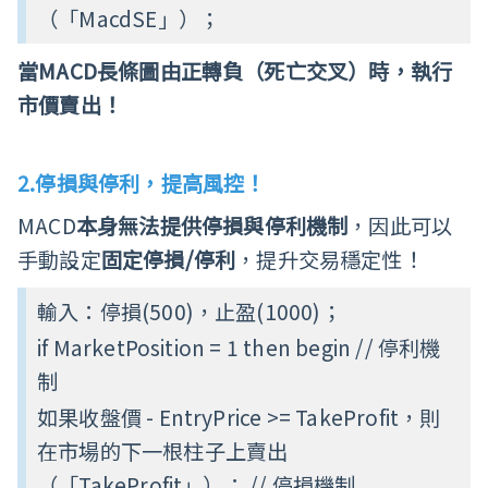
（「MacdSE」）；
當MACD長條圖由正轉負（死亡交叉）時，執行
市價賣出！
2.
停損與停利，提高風控！
MACD
本身無法提供停損與停利機制
，因此可以
手動設定
固定停損/停利
，提升交易穩定性！
輸入：
停損(500)，止盈(1000)；
if MarketPosition = 1 then begin // 停利機
制
如果收盤價 - EntryPrice >= TakeProfit，則
在市場的下一根柱子上賣出
（「TakeProfit」）； // 停損機制