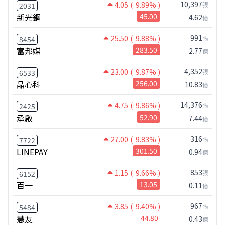
10,397
4.05
( 9.89% )
張
2031
新光鋼
45.00
4.62
億
991
25.50
( 9.88% )
張
8454
富邦媒
283.50
2.77
億
4,352
23.00
( 9.87% )
張
6533
晶心科
256.00
10.83
億
14,376
4.75
( 9.86% )
張
2425
承啟
52.90
7.44
億
316
27.00
( 9.83% )
張
7722
LINEPAY
301.50
0.94
億
853
1.15
( 9.66% )
張
6152
百一
13.05
0.11
億
967
3.85
( 9.40% )
張
5484
慧友
44.80
0.43
億