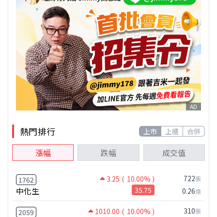
AD
熱門排行
上市
上櫃
合併
漲幅
跌幅
成交值
722
3.25
( 10.00% )
張
1762
中化生
35.75
0.26
億
310
1010.00
( 10.00% )
張
2059