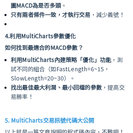
圖
MACD
為是否多頭
。
只有兩者條件一致，才執行交易
，減少義號！
4.
利用MultiCharts參數優化
如何找到最適合的MACD參數？
利用
MultiCharts
內建策略「優化」功能
，測
試不同的組合（如FastLength=6~15，
SlowLength=20~30）。
找出最佳最大利潤、最小回檔的參數
，提高交
易勝率！
5. MultiCharts
交易訊號代碼大公開
以上就是一篇文章說明的程式碼內容，不難吧！