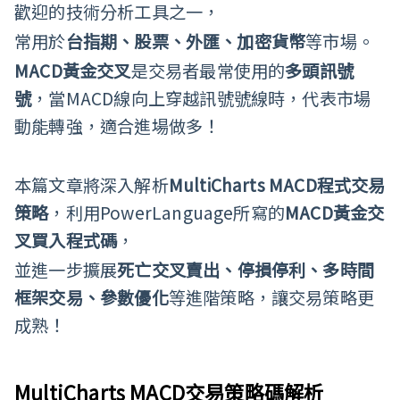
歡迎的技術分析工具之一，
常用於
台指期、股票、外匯、加密貨幣
等市場。
MACD
黃金交叉
是交易者最常使用的
多頭訊號
號
，當MACD線向上穿越訊號號線時，代表市場
動能轉強，適合進場做多！
本篇文章將深入解析
MultiCharts MACD
程式交易
策略
，利用PowerLanguage所寫的
MACD
黃金交
叉買入程式碼
，
並進一步擴展
死亡交叉賣出、停損停利、多時間
框架交易、參數優化
等進階策略，讓交易策略更
成熟！
MultiCharts MACD
交易策略碼解析