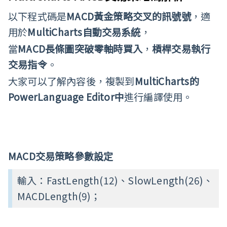
以下程式碼是
MACD
黃金策略交叉的訊號號
，適
用於
MultiCharts
自動​​交易系統
，
當
MACD
長條圖突破零軸時買入
，
槓桿交易執行
交易指令
。
大家可以了解內容後，複製到
MultiCharts的
PowerLanguage Editor中
進行編譯使用。
MACD
交易策略參數設定
輸入：FastLength(12)、SlowLength(26)、
MACDLength(9)；