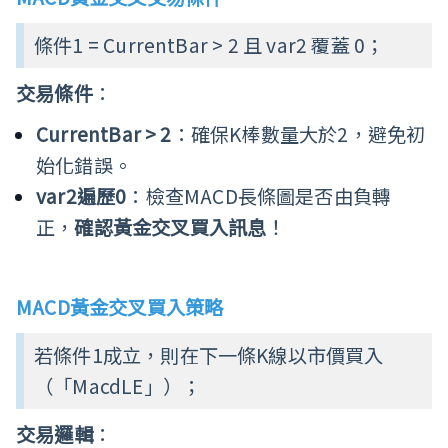
條件1 = CurrentBar > 2 且 var2 覆蓋 0；
交易條件
：
CurrentBar > 2
：確保K棒數量大於2，避免初
始化錯誤。
var2遍歷0
：檢查MACD長條圖是否由負轉
正，
確認黃金交叉買入訊息
！
MACD
黃金交叉買入策略
若條件1成立，則在下一條K線以市價買入
（「MacdLE」）；
交易邏輯
：