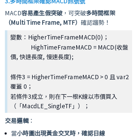
3.
多時間框架確認MACD訊號號
MACD
容易產生假突破
，可突破
多時間框架
（Multi Time Frame, MTF）
確認趨勢！
變數：HigherTimeFrameMACD(0)；
HighTimeFrameMACD = MACD(收盤
價, 快速長度, 慢速長度);
條件3 = HigherTimeFrameMACD > 0 且 var2
覆蓋 0；
若條件3成立，則在下一根K線以市價買入
（「MacdLE_SingleTF」）；
交易邏輯
：
當
小時圖出現黃金交叉時，確認日線