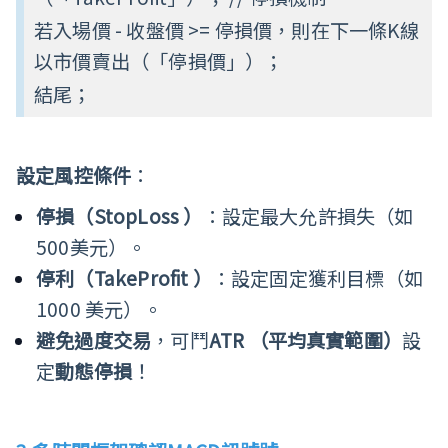
若入場價 - 收盤價 >= 停損價，則在下一條K線
以市價賣出（「停損價」）；
結尾；
設定風控條件
：
停損（
StopLoss
）
：設定最大允許損失（如
500美元）。
停利（
TakeProfit
）
：設定固定獲利目標（如
1000 美元）。
避免過度交易
，可鬥
ATR
（平均真實範圍）
設
定
動態停損
！