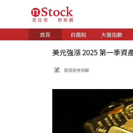
首頁
自選股
大盤指數
美元強漲 2025 第一季
凱旭證券投顧