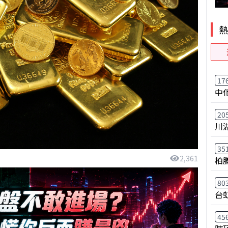
17
中
20
川
35
2,361
柏
80
台
45