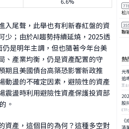
6.6%
77
松
進入尾聲，此舉也有利新春紅盤的資
35
聯
少；由於AI趨勢持續延燒，2025透
用面仍是明年主調，但也隨著今年台美
局、產業均衡，仍是資產配置的守
熱
預期且美國債台高築恐影響新政推
光
追
場動盪的不確定因素，避險性的資產
王士
場震盪時利用避險性資產保護投資部
20
備的。
股
ET
《
的資產，這個目的為何？這種多空對
清