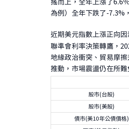
搖而上，全年上漲了6.6
為例）全年下跌了-7.3%
近期美元指數上漲正向因
聯準會利率決策轉鷹，2
地緣政治衝突、貿易摩擦
推動，市場震盪仍在所難
股市(台股)
股市(美股)
債市(美10年公債價格)