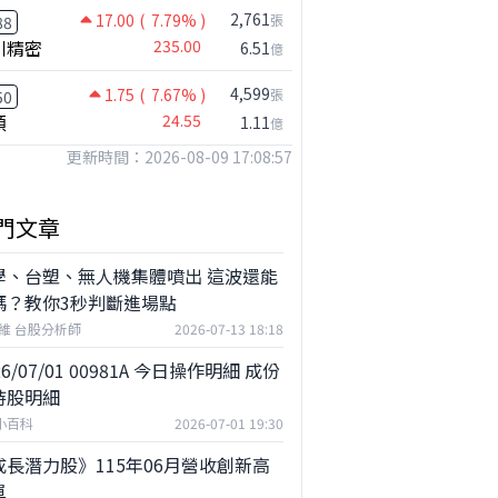
2,761
17.00
( 7.79% )
張
88
川精密
235.00
6.51
億
4,599
1.75
( 7.67% )
張
50
穎
24.55
1.11
億
更新時間：2026-08-09 17:08:57
門文章
學、台塑、無人機集體噴出 這波還能
嗎？教你3秒判斷進場點
維 台股分析師
2026-07-13 18:18
26/07/01 00981A 今日操作明細 成份
持股明細
F小百科
2026-07-01 19:30
成長潛力股》115年06月營收創新高
單