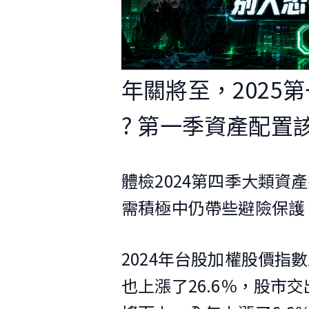
年關將至，2025
? 第一季資產配置該
體檢2024第四季大類
需積極中仍帶些避險保護
2024年台股加權股價指數上漲
也上漲了26.6％，股市