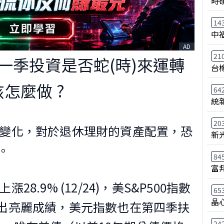
時
14
中
AD
21
第一季投資是否蛇(時)來運轉
台
怎麼做 ?
64
統
20
資產變化，對於退休理財的資產配置，恐
新
。
84
富
28.9% (12/24)，美S&P500指數
65
晶
交出亮麗成績，美元指數也在第四季扶
24