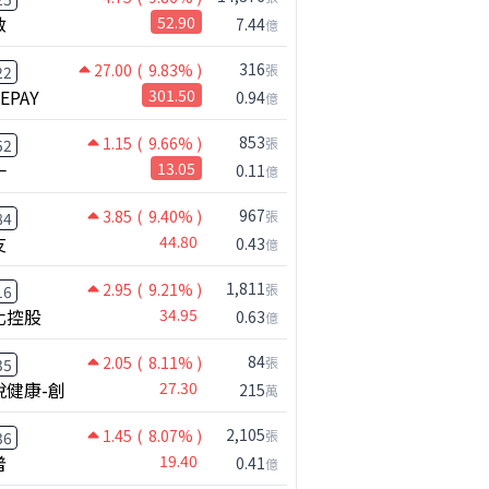
啟
52.90
7.44
億
316
27.00
( 9.83% )
張
22
NEPAY
301.50
0.94
億
853
1.15
( 9.66% )
張
52
一
13.05
0.11
億
967
3.85
( 9.40% )
張
84
友
44.80
0.43
億
1,811
2.95
( 9.21% )
張
16
化控股
34.95
0.63
億
84
2.05
( 8.11% )
張
35
悅健康-創
27.30
215
萬
2,105
1.45
( 8.07% )
張
36
普
19.40
0.41
億