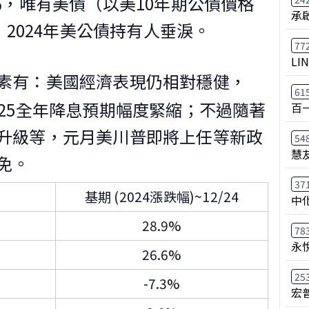
％，唯有美債（以美10年期公債價格
承
，2024年美公債持有人垂淚。
77
LI
素有：美國經濟表現仍相對穩健，
61
025全年降息預期幅度緊縮；不過隨著
百
升級等，元月美川普即將上任等新政
54
慧
免。
37
基期 (2024漲跌幅)~12/24
中
28.9%
78
永
26.6%
25
-7.3%
宏