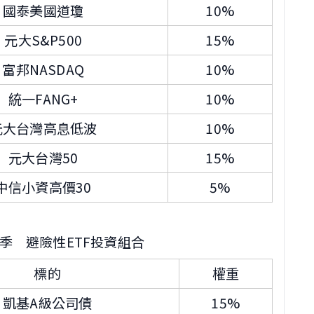
國泰美國道瓊
10%
元大S&P500
15%
富邦NASDAQ
10%
統一FANG+
10%
元大台灣高息低波
10%
元大台灣50
15%
中信小資高價30
5%
第一季 避險性ETF投資組合
標的
權重
凱基A級公司債
15%