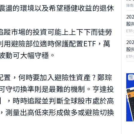
震盪的環境以及希望穩健收益的退休
陳喬
20
股
F追蹤市場的投資可能上上下下而徒勞
ET
利用避險部位適時保護配置ETF，萬
20
股
波動可大幅守穩。
ET
配置，何時要加入避險性資產 ? 鄭琮
可守切換準則是最難的機制。亨達投
】，時時追蹤並判斷全球股市處於高
，測量出高低來形成做多或避險切換