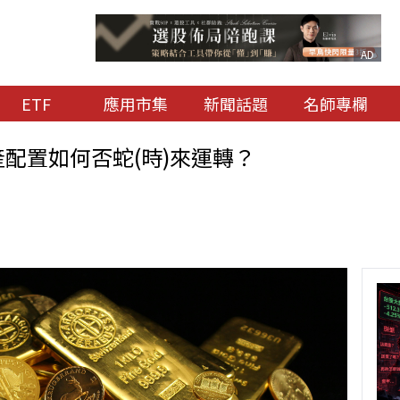
AD
ETF
應用市集
新聞話題
名師專欄
資產配置如何否蛇(時)來運轉？