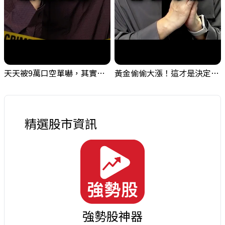
天天被9萬口空單嚇，其實你盯錯地方了｜Mr.Jimmy高志銘 #台股 #外資期貨 #融資
黃金偷偷大漲！這才是決定台股生死的「真風向球」！｜Mr.Jimmy高志銘 #黃金 #美元指數 #聯準會
精選股市資訊
強勢股神器