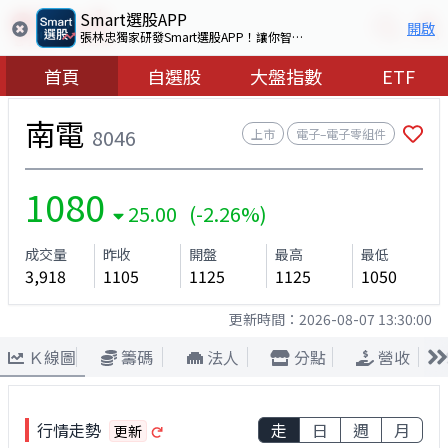
Smart選股APP
開啟
張林忠獨家研發Smart選股APP！讓你智慧看盤選出好股票
首頁
自選股
大盤指數
ETF
南電
8046
上市
電子–電子零組件
1080
25.00 (-2.26%)
成交量
昨收
開盤
最高
最低
3,918
1105
1125
1125
1050
更新時間：
2026-08-07 13:30:00
Ｋ線圖
籌碼
法人
分點
營收
行情走勢
走
日
週
月
更新