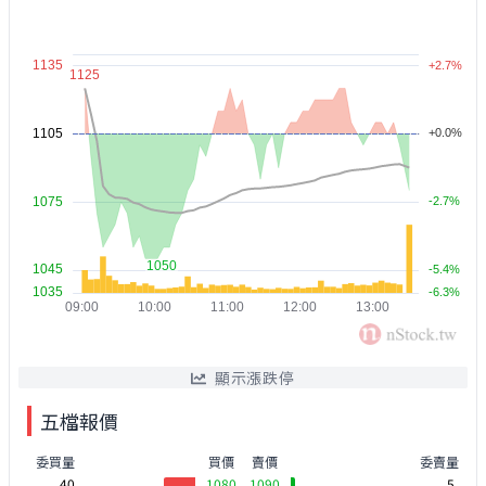
顯示漲跌停
五檔報價
委買量
買價
賣價
委賣量
40
1080
1090
5