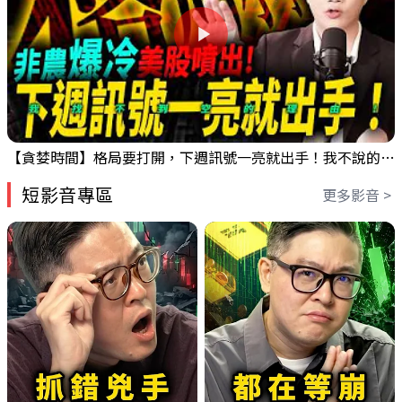
【貪婪時間】格局要打開，下週訊號一亮就出手！我不說的話還真一堆人不知道！｜錢進大趨勢 Mr.智霖 陳 2026/08/08
短影音專區
更多影音 >