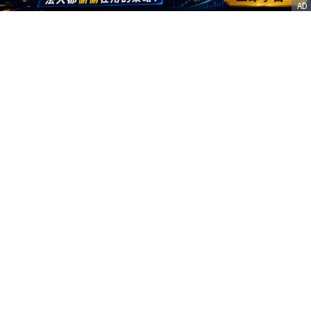
AD
客服信箱
service@nstock.tw
商業合作
點擊前往 >
訂單查詢
客服支援
序號兌換
© 2020. 凱衛資訊股份有限公司(統編:21261212) All Rights Reserved.
nStock is one brand of K WAY Information. Ｖ2.0.3.6