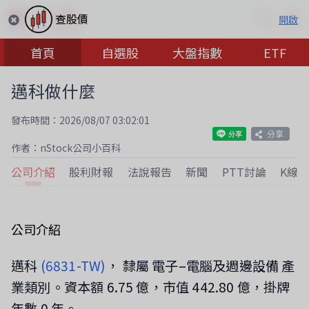
查股價
開啟
首頁
自選股
大盤指數
ETF
邁科做什麼
發布時間：2026/08/07 03:02:01
分享
作者：nStock公司小百科
公司介紹
股利財報
法說報告
新聞
PTT討論
K線
公司介紹
邁科
(6831-TW)
， 隸屬 電子–電腦及週邊設備 產
業類別。資本額 6.75 億，市值 442.80 億，掛牌
年數 0 年。