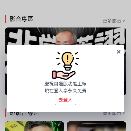
影音專區
更多影音 >
慶祝自選股功能上線
現在登入享永久免費
去登入
【出事啦】美國淪小偷！？聯手日本狂砸50億幹荒謬事！美元急殺黃金噴發，外資準備血洗台股！？｜ Mr.永年 李｜ 盤後講股 Mr.永年 李 2026 / 08 / 06
短影音專區
更多影音 >