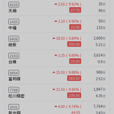
35
2.50
( 9.92% )
張
6225
天瀚
27.70
95
萬
50
2.10
( 9.90% )
張
1435
中福
23.30
115
萬
2,600
18.50
( 9.89% )
張
6426
統新
205.50
5.21
億
3,614
2.25
( 9.89% )
張
2103
台橡
25.00
0.9
億
906
25.50
( 9.88% )
張
8454
富邦媒
283.50
2.52
億
1,847
21.50
( 9.86% )
張
7788
松川精密
239.50
4.35
億
7,764
4.00
( 9.76% )
張
2031
新光鋼
44.95
3.43
億