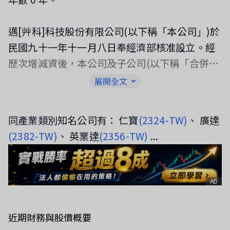
邁[艸科]科技股份有限公司(以下稱「本公司」)於
民國九十一年十一月八日奉經濟部核准設立。經
歷次增減資後，本公司及子公司(以下稱「合併公
司」)主要營業項目為從事均熱或散熱模組等電腦
展開全文
相關週邊設備之研發、設計、製造和行銷業務。
同產業類別知名公司有： 仁寶
(2324-TW)
、 廣達
(2382-TW)
、 英業達
(2356-TW)
...
AD
近期財務與股價概要