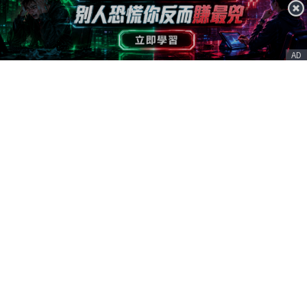
AD
客服信箱
service@nstock.tw
商業合作
點擊前往 >
訂單查詢
客服支援
序號兌換