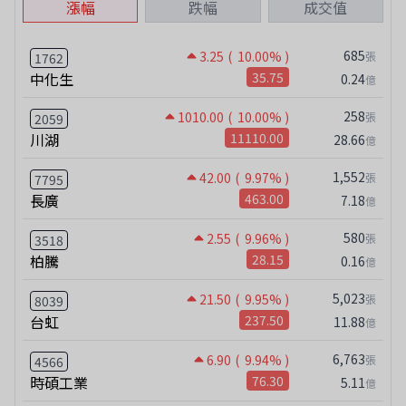
漲幅
跌幅
成交值
685
3.25
( 10.00% )
張
1762
中化生
35.75
0.24
億
258
1010.00
( 10.00% )
張
2059
川湖
11110.00
28.66
億
1,552
42.00
( 9.97% )
張
7795
長廣
463.00
7.18
億
580
2.55
( 9.96% )
張
3518
柏騰
28.15
0.16
億
5,023
21.50
( 9.95% )
張
8039
台虹
237.50
11.88
億
6,763
6.90
( 9.94% )
張
4566
時碩工業
76.30
5.11
億