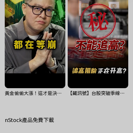
黃金偷偷大漲！這才是決定台股生死的「真風向球」！｜Mr.Jimmy高志銘 #黃金 #美元指數 #聯準會
【藏訊號】台股突破季線，週一我提醒了這個關鍵訊號
nStock產品免費下載