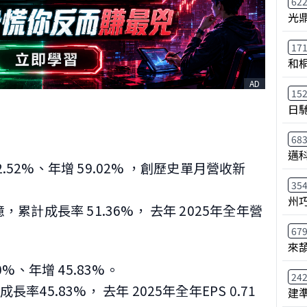
62
光
17
和
AD
15
日
68
邁
2.52%、年增 59.02%
，創歷史單月營收新
35
州
3億，累計成長率 51.36%，
去年 2025年全年營
67
來
00%、年增 45.83%。
24
計成長率45.83%，
去年 2025年全年EPS 0.71
建