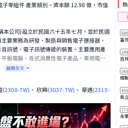
熱
稱本公司)設立於民國六十五年七月，並於民國
68
富
司主要業務為研發、製造與銷售電子連接器、
影音訊號、電子訊號傳遞的裝置。主要應用產
24
、平板電腦、各式消費性電子產品、車用電子
吉
民國九十一年一月十八日起在財團法人中華民
展開全文
36
，主要營運據點位於新竹縣湖口鄉中正路二段2
精
電
(2308-TW)
、 欣興
(3037-TW)
、 華通
(2313-
45
氣
77
永