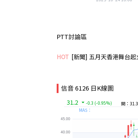
PTT討論區
HOT
[新聞] 五月天香港舞台
信音 6126 日K線圖
31.2
-0.3
(-0.95%)
開：31.3
MA5：