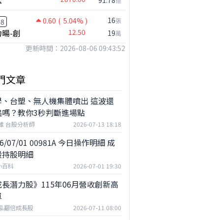
鋐
91.78
億
16
0.60
( 5.04% )
張
88
暘-創
12.50
19
萬
更新時間：2026-08-06 09:43:52
門文章
學、台塑、無人機集體噴出 這波還
追嗎？教你3秒判斷進場點
維 台股分析師
2026-07-13 18:18
26/07/01 00981A 今日操作明細 成
股持股明細
小百科
2026-07-01 19:30
長潛力股》115年06月營收創新高
單
泓翻倍成長股
2026-07-11 08:00