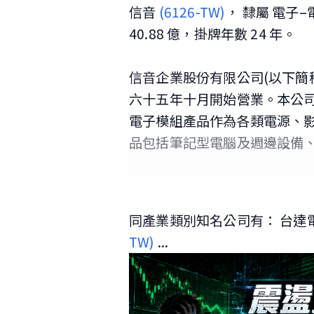
信音
(6126-TW)
， 隸屬 電子–電子零組件 產業類別。資本額 12.98 億，市值
40.88 億，掛牌年數 24 年。
信音企業股份有限公司(以下簡
六十五年十月開始營業。本公
電子模組產品作為各類電源、
品包括筆記型電腦及週邊設備
及網路通訊等。本公司股票自
國證券櫃檯買賣中心掛牌交易
09號。
同產業類別知名公司有： 台達
TW)
...