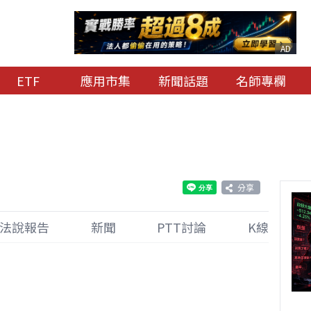
AD
ETF
應用市集
新聞話題
名師專欄
分享
法說報告
新聞
PTT討論
K線