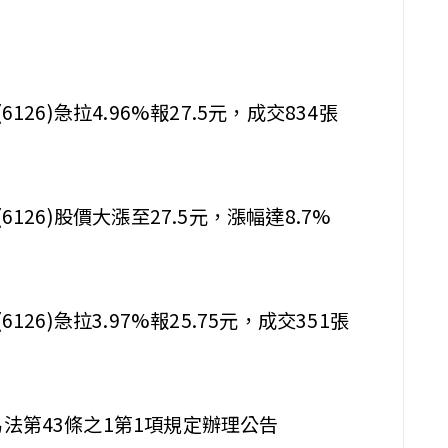
6126)急拉4.96%報27.5元，成交834張
(6126)股價大漲至27.5元，漲幅達8.7%
6126)急拉3.97%報25.75元，成交351張
易法第43條之1第1項規定辦理公告