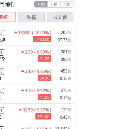
門排行
上市
上櫃
合併
漲幅
跌幅
成交值
2,202
160.00
( 10.00% )
張
05
世達
1760.00
37.75
億
281
2.90
( 9.98% )
張
91
祥全
31.95
898
萬
456
3.10
( 9.96% )
張
52
聯
34.20
0.15
億
276
4.25
( 9.92% )
張
55
立
47.05
0.13
億
124
32.50
( 9.87% )
張
11
擎
361.50
0.45
億
11,640
張