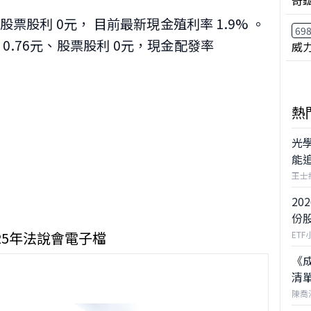
奇
元、股票股利 0元， 目前最新現金殖利率 1.9%
。
69
 0.76元、股票股利 0元，現金配發率
威力
。
熱
光
能
王士
20
份
025年法說會電子檔
ETF
《成
清
陳喬