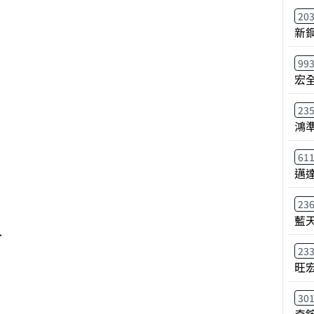
20
新
99
宏
23
鴻
61
邁
23
藍
、
23
旺
30