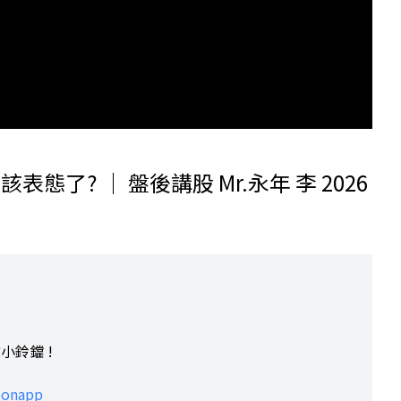
態了? ｜ 盤後講股 Mr.永年 李 2026
小鈴鐺 !
leonapp