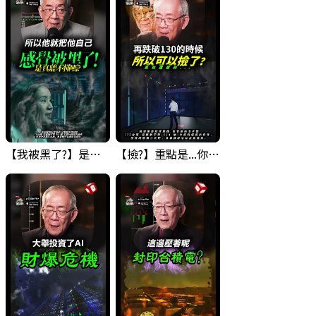
【我被黑了?】是真的聽不懂嗎...還是... #股票分析 #因果分析
【撿?】重點是...你敢撿嗎? 要撿什麼??? #科技四巨頭 #股票分析 #投資