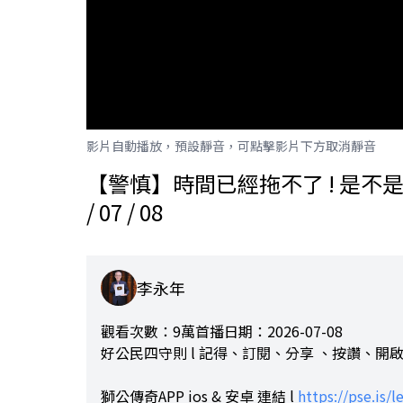
影片自動播放，預設靜音，可點擊影片下方取消靜音
【警慎】時間已經拖不了 ! 是不是該表
/ 07 / 08
李永年
觀看次數：9萬
首播日期：2026-07-08
好公民四守則 l 記得、訂閱、分享 、按讚、開啟
獅公傳奇APP ios & 安卓 連結 l
https://pse.is/