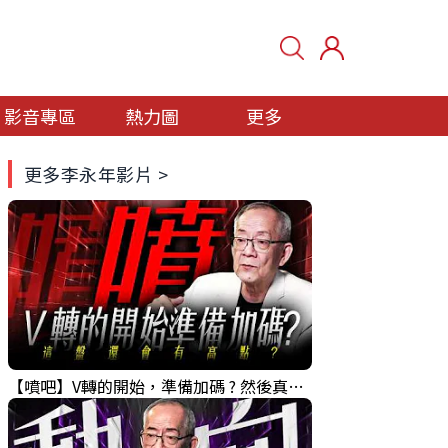
影音專區
熱力圖
更多
更多李永年影片 >
【噴吧】V轉的開始，準備加碼 ? 然後真的還有高點 ?｜ 盤後講股 Mr.永年 李 2026 / 08 / 05