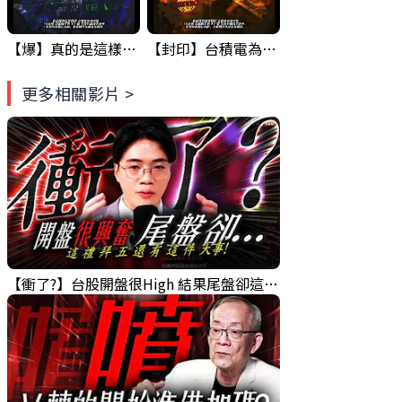
【爆】真的是這樣嗎 ? 財 爆 危機...GOOGLE&台積電 已經示範一次了.... ! #科技四巨頭 #股票分析 #投資
【封印】台積電為什麼漲不上去? 原因竟然是... #台積電 #股票分析 #投資
更多相關影片 >
【衝了?】台股開盤很High 結果尾盤卻這樣... 錢進大趨勢 Mr.智霖 陳 2026/08/05