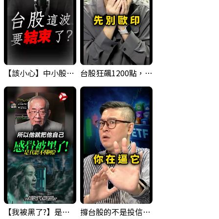
【該小心】中小股派對結束 ? 關鍵訊號都指向...
台股狂飆1200點，但還有兩關沒過｜Mr.Jimmy高志銘 #台股 #期貨 #加權指數
【我被黑了?】是真的聽不懂嗎...還是... #股票分析 #因果分析
撐台股的不是投信，是買ETF的你自己｜Mr.Jimmy高志銘 #ETF #投信買超 #台股