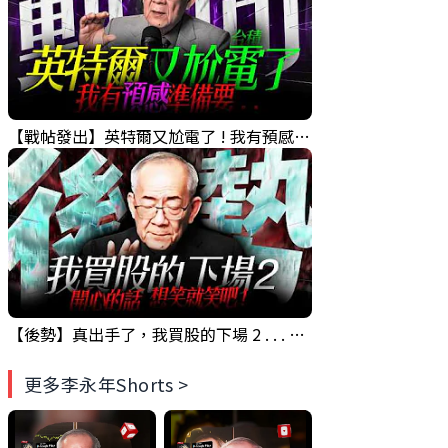
【戰帖發出】英特爾又尬電了 ! 我有預感台積電...｜ 盤後講股 Mr.永年 李 2026 / 08 / 04
【後勢】真出手了，我買股的下場 2 . . . 開心的話，就笑就笑吧 !｜19:30直播解盤 Mr.永年 李 2026 / 08 / 03
更多李永年Shorts >