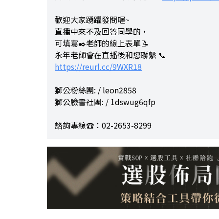
歡迎大家踴躍發問喔~
直播中來不及回答同學的，
可填寫✒️老師的線上表單📝
永年老師會在直播後和您聯繫 📞
https://reurl.cc/9WXR18
獅公粉絲團: / leon2858
獅公臉書社團: / 1dswug6qfp
諮詢專線☎️：02-2653-8299