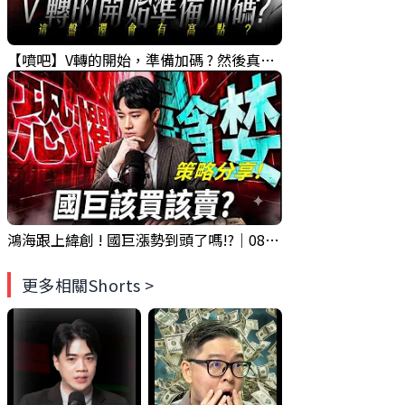
【噴吧】V轉的開始，準備加碼 ? 然後真的還有高點 ?｜ 盤後講股 Mr.永年 李 2026 / 08 / 05
鴻海跟上緯創 ! 國巨漲勢到頭了嗎!?｜0804 #國巨 #2317 #2317鴻海
更多相關Shorts >