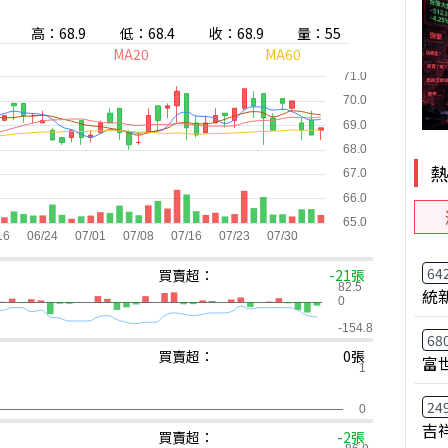
高：68.9
低：68.4
收：68.9
量：55
MA20
MA60
64
買賣超：
-21張
統
68
買賣超：
0張
富
24
吉
買賣超：
-2張