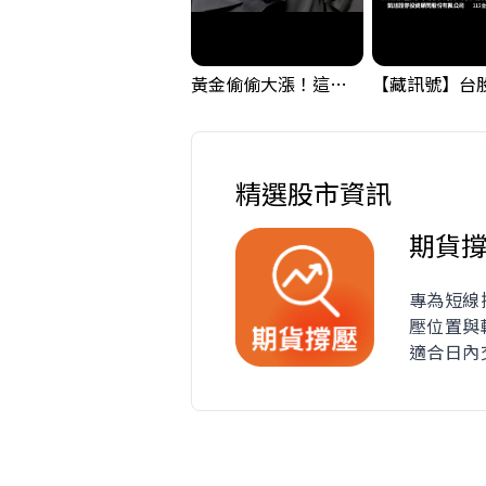
黃金偷偷大漲！這才是決定台股生死的「真風向球」！｜Mr.Jimmy高志銘 #黃金 #美元指數 #聯準會
精選股市資訊
期貨
專為短線
壓位置與
適合日內