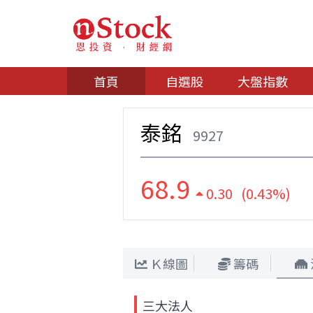
首頁
自選股
大盤指數
泰銘
9927
68.9
0.30 (0.43%)
Ｋ線圖
籌碼
三大法人