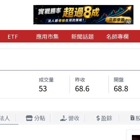
AD
ETF
應用市集
新聞話題
名師專欄
成交量
昨收
開盤
53
68.6
68.8
法人
分點
營收
盈餘