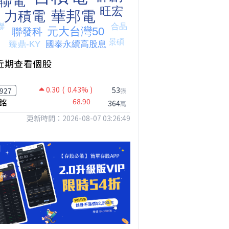
【我被黑了?】是真的聽不懂嗎...還是... #股票分析 #因果分析
撐台股的不是投信，是買ETF的你自己｜Mr.Jimmy高志銘 #ETF #投信買超 #台股
【危機只解除一半?】台股暴漲後別急追！量縮反彈藏隱憂
近期查看個股
0.30
( 0.43% )
53
927
張
銘
68.90
364
萬
更新時間：2026-08-07 03:26:49