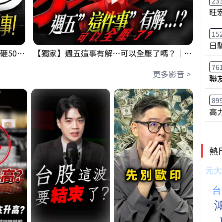
23
旺
15
日
【出事啦】美國淪小偷！？聯手日本狂砸50億幹荒謬事！美元急殺黃金噴發，外資準備血洗台股！？｜ Mr.永年 李｜ 盤後講股 Mr.永年 李 2026 / 08 / 06
【獨家】週五這事有解⋯可以全壓了嗎？｜錢進大趨勢 Mr.智霖 陳 2026/08/06
76
更多影音 >
聯
89
高
熱