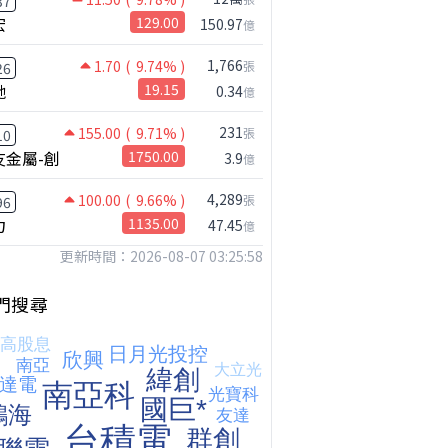
37
宏
129.00
150.97
億
1,766
1.70
( 9.74% )
張
26
馳
19.15
0.34
億
鴻海七月營收歷史新高!還能追嗎?｜0806 #2317 #2317鴻海 #矽晶圓
231
155.00
( 9.71% )
張
10
友金屬-創
1750.00
3.9
億
4,289
100.00
( 9.66% )
張
96
力
1135.00
47.45
億
更新時間：2026-08-07 03:25:58
門搜尋