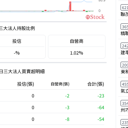
62
聯
36
三大法人持股比例
精
投信
自營商
24
建
-%
1.02%
20
0日三大法人買賣超明細
東
投信(張)
合計(張)
自營商(張)
45
氣
0
-2
-23
35
0
-3
-64
州
0
-8
-54
23