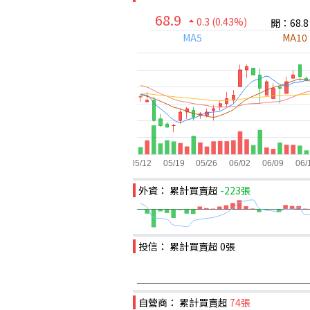
68.9
0.3
(0.43%)
開：68.8
MA5
MA10
外資： 累計買賣超
-223張
投信： 累計買賣超
0張
自營商： 累計買賣超
74張