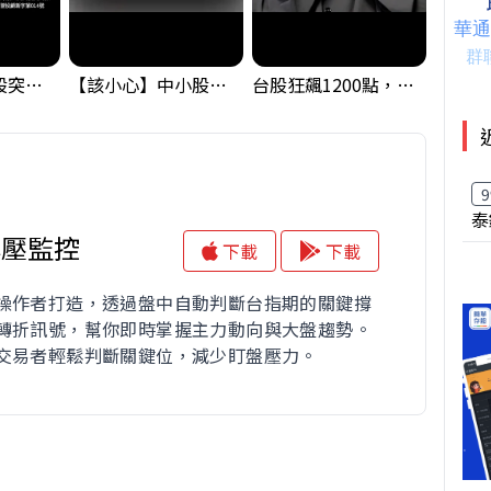
【藏訊號】台股突破季線，週一我提醒了這個關鍵訊號
【該小心】中小股派對結束 ? 關鍵訊號都指向...
台股狂飆1200點，但還有兩關沒過｜Mr.Jimmy高志銘 #台股 #期貨 #加權指數
9
泰
撐壓監控
下載
下載
操作者打造，透過盤中自動判斷台指期的關鍵撐
轉折訊號，幫你即時掌握主力動向與大盤趨勢。
交易者輕鬆判斷關鍵位，減少盯盤壓力。