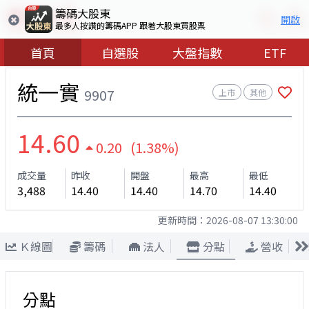
籌碼大股東
開啟
最多人按讚的籌碼APP 跟著大股東買股票
首頁
自選股
大盤指數
ETF
統一實
9907
上市
其他
14.60
0.20 (1.38%)
成交量
昨收
開盤
最高
最低
3,488
14.40
14.40
14.70
14.40
更新時間：
2026-08-07 13:30:00
Ｋ線圖
籌碼
法人
分點
營收
分點