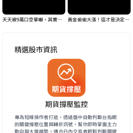
天天被9萬口空單嚇，其實你盯錯地方了｜Mr.Jimmy高志銘 #台股 #外資期貨 #融資
黃金偷偷大漲！這才是決定台股生死的「真風向球」！｜Mr.Jimmy高志銘 #黃金 #美元指數 #聯準會
精選股市資訊
期貨撐壓監控
專為短線操作者打造，透過盤中自動判斷台指期
的關鍵撐壓位置與轉折訊號，幫你即時掌握主力
動向與大盤趨勢。適合日內交易者輕鬆判斷關鍵