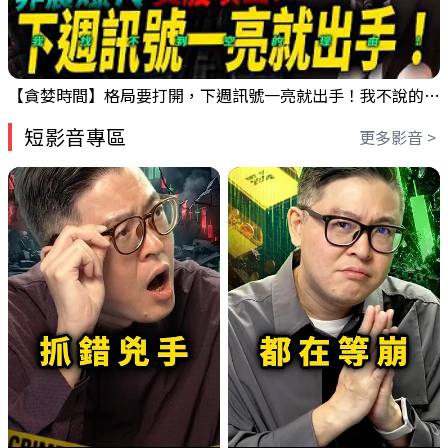
【貪婪時間】格局要打開，下週訊號一亮就出手！我不說的話還真一堆人不知道！｜錢進大趨勢 Mr.智霖 陳 2026/08/08
短影音專區
更多影音 >