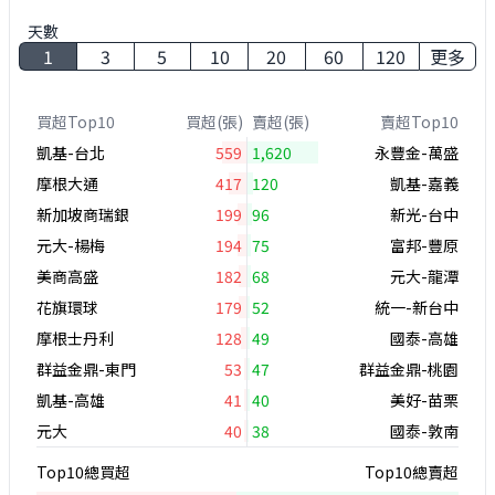
天數
1
3
5
10
20
60
120
更多
買超Top10
買超(張)
賣超(張)
賣超Top10
凱基-台北
559
1,620
永豐金-萬盛
摩根大通
417
120
凱基-嘉義
新加坡商瑞銀
199
96
新光-台中
元大-楊梅
194
75
富邦-豐原
美商高盛
182
68
元大-龍潭
花旗環球
179
52
統一-新台中
摩根士丹利
128
49
國泰-高雄
群益金鼎-東門
53
47
群益金鼎-桃園
凱基-高雄
41
40
美好-苗栗
元大
40
38
國泰-敦南
Top10總買超
Top10總賣超