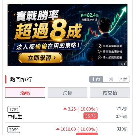
AD
熱門排行
上市
上櫃
合併
漲幅
跌幅
成交值
722
3.25
( 10.00% )
張
1762
中化生
35.75
0.26
億
310
1010.00
( 10.00% )
張
2059