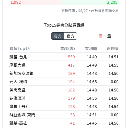
1,992
2,205
更新日期：08/07，此數據含鉅額交易
Top15券商分點買賣超
價
量
買方
賣方
買超Top15
買超(張)
買均價
賣均價
凱基-台北
559
14.49
14.51
摩根大通
417
14.49
14.55
新加坡商瑞銀
199
14.48
14.50
元大-楊梅
194
14.65
0.00
美商高盛
182
14.48
14.56
花旗環球
179
14.55
14.50
摩根士丹利
128
14.48
14.54
群益金鼎-東門
53
14.51
0.00
凱基-高雄
41
14.45
14.56