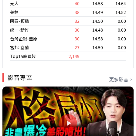
元大
40
14.58
14.64
美林
38
14.49
14.52
國泰-板橋
32
14.50
0.00
統一-新竹
30
14.48
0.00
台灣企銀-豐原
30
14.58
0.00
富邦-宜蘭
27
14.50
0.00
Top15總買超
2,149
影音專區
更多影音 >