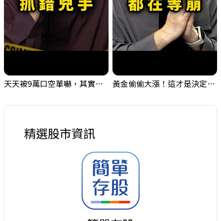
天天被9萬口空單嚇，其實你盯錯地方了｜Mr.Jimmy高志銘 #台股 #外資期貨 #融資
黃金偷偷大漲！這才是決定台股生死的「真風向球」！｜Mr.Jimmy高志銘 #黃金 #美元指數 #聯準會
精選股市資訊