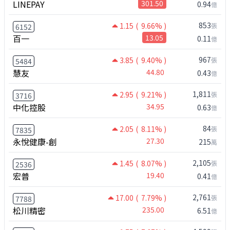
LINEPAY
301.50
0.94
億
853
1.15
( 9.66% )
張
6152
百一
13.05
0.11
億
967
3.85
( 9.40% )
張
5484
慧友
44.80
0.43
億
1,811
2.95
( 9.21% )
張
3716
中化控股
34.95
0.63
億
84
2.05
( 8.11% )
張
7835
永悅健康-創
27.30
215
萬
2,105
1.45
( 8.07% )
張
2536
宏普
19.40
0.41
億
2,761
17.00
( 7.79% )
張
7788
松川精密
235.00
6.51
億