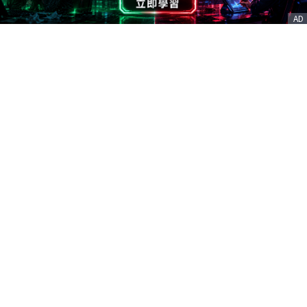
AD
客服信箱
service@nstock.tw
商業合作
點擊前往 >
訂單查詢
客服支援
序號兌換
© 2020. 凱衛資訊股份有限公司(統編:21261212) All Rights Reserved.
nStock is one brand of K WAY Information. Ｖ2.0.3.6