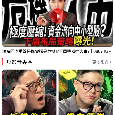
鴻海回測季線是機會還是危機!?下周準備幹大事?｜0807 #3661 #2317 #2317鴻海
短影音專區
更多影音 >