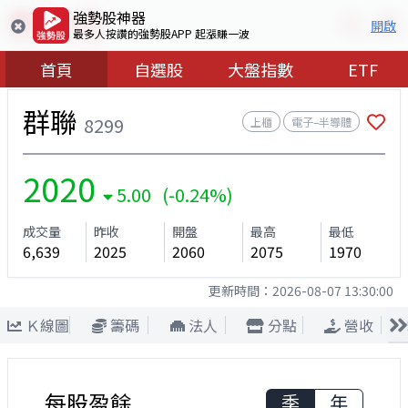
強勢股神器
開啟
最多人按讚的強勢股APP 起漲賺一波
首頁
自選股
大盤指數
ETF
群聯
8299
上櫃
電子–半導體
2020
5.00 (-0.24%)
成交量
昨收
開盤
最高
最低
6,639
2025
2060
2075
1970
更新時間：
2026-08-07 13:30:00
Ｋ線圖
籌碼
法人
分點
營收
每股盈餘
季
年