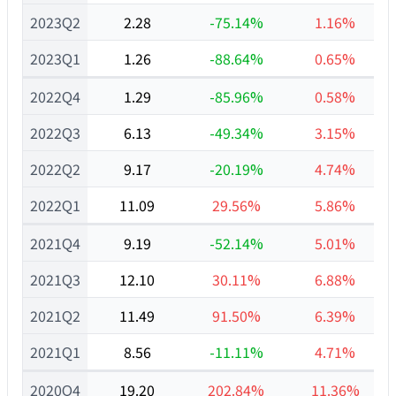
2023Q2
2.28
-75.14%
1.16%
2023Q1
1.26
-88.64%
0.65%
2022Q4
1.29
-85.96%
0.58%
2022Q3
6.13
-49.34%
3.15%
2022Q2
9.17
-20.19%
4.74%
2022Q1
11.09
29.56%
5.86%
2021Q4
9.19
-52.14%
5.01%
2021Q3
12.10
30.11%
6.88%
2021Q2
11.49
91.50%
6.39%
2021Q1
8.56
-11.11%
4.71%
2020Q4
19.20
202.84%
11.36%