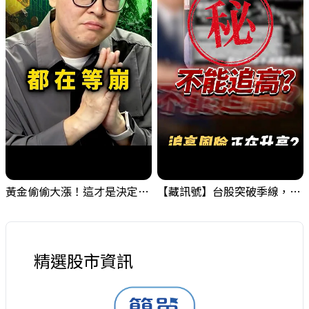
黃金偷偷大漲！這才是決定台股生死的「真風向球」！｜Mr.Jimmy高志銘 #黃金 #美元指數 #聯準會
【藏訊號】台股突破季線，週一我提醒了這個關鍵訊號
精選股市資訊