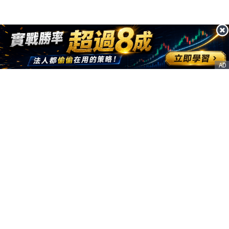
AD
客服信箱
service@nstock.tw
商業合作
點擊前往 >
訂單查詢
客服支援
序號兌換