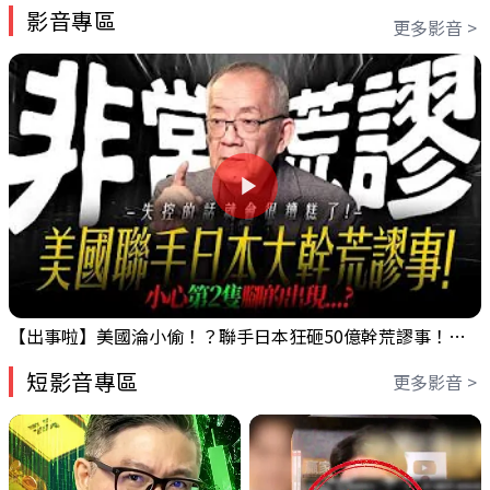
影音專區
更多影音 >
【出事啦】美國淪小偷！？聯手日本狂砸50億幹荒謬事！美元急殺黃金噴發，外資準備血洗台股！？｜ Mr.永年 李｜ 盤後講股 Mr.永年 李 2026 / 08 / 06
短影音專區
更多影音 >