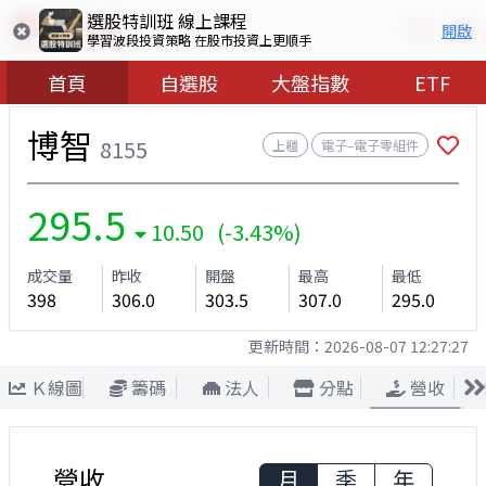
選股特訓班 線上課程
開啟
學習波段投資策略 在股市投資上更順手
首頁
自選股
大盤指數
ETF
博智
8155
上櫃
電子–電子零組件
295.5
10.50 (-3.43%)
成交量
昨收
開盤
最高
最低
398
306.0
303.5
307.0
295.0
更新時間：
2026-08-07 12:27:27
Ｋ線圖
籌碼
法人
分點
營收
營收
月
季
年