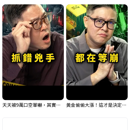
天天被9萬口空單嚇，其實你盯錯地方了｜Mr.Jimmy高志銘 #台股 #外資期貨 #融資
黃金偷偷大漲！這才是決定台股生死的「真風向球」！｜Mr.Jimmy高志銘 #黃金 #美元指數 #聯準會