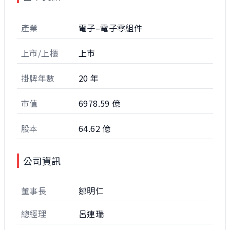
產業
電子–電子零組件
上市/上櫃
上市
掛牌年數
20 年
市值
6978.59 億
股本
64.62 億
公司資訊
董事長
鄒明仁
總經理
呂連瑞