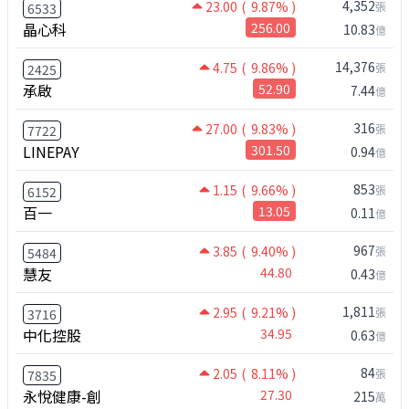
4,352
23.00
( 9.87% )
張
6533
晶心科
256.00
10.83
億
14,376
4.75
( 9.86% )
張
2425
承啟
52.90
7.44
億
316
27.00
( 9.83% )
張
7722
LINEPAY
301.50
0.94
億
853
1.15
( 9.66% )
張
6152
百一
13.05
0.11
億
967
3.85
( 9.40% )
張
5484
慧友
44.80
0.43
億
1,811
2.95
( 9.21% )
張
3716
中化控股
34.95
0.63
億
84
2.05
( 8.11% )
張
7835
永悅健康-創
27.30
215
萬