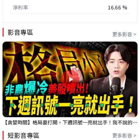
淨利率
16.66 %
影音專區
更多影音 >
【貪婪時間】格局要打開，下週訊號一亮就出手！我不說的話還真一堆人不知道！｜錢進大趨勢 Mr.智霖 陳 2026/08/08
短影音專區
更多影音 >