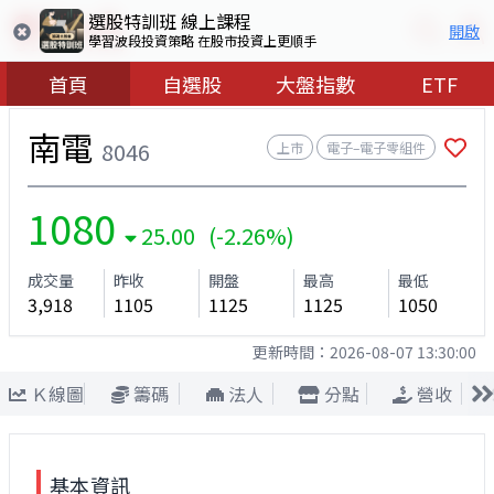
選股特訓班 線上課程
開啟
學習波段投資策略 在股市投資上更順手
首頁
自選股
大盤指數
ETF
南電
8046
上市
電子–電子零組件
1080
25.00 (-2.26%)
成交量
昨收
開盤
最高
最低
3,918
1105
1125
1125
1050
更新時間：
2026-08-07 13:30:00
Ｋ線圖
籌碼
法人
分點
營收
基本資訊