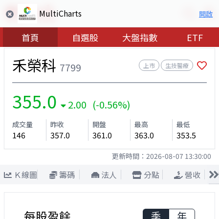
MultiCharts
開啟
首頁
自選股
大盤指數
ETF
禾榮科
7799
上市
生技醫療
355.0
2.00 (-0.56%)
成交量
昨收
開盤
最高
最低
146
357.0
361.0
363.0
353.5
更新時間：
2026-08-07 13:30:00
Ｋ線圖
籌碼
法人
分點
營收
每股盈餘
季
年