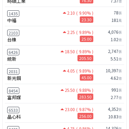
時碩工業
76.30
7.37
億
78
2.10
( 9.90% )
張
1435
中福
23.30
181
萬
4,076
2.25
( 9.89% )
張
2103
台橡
25.00
1.02
億
2,747
18.50
( 9.89% )
張
6426
統新
205.50
5.51
億
10,397
4.05
( 9.89% )
張
2031
新光鋼
45.00
4.62
億
991
25.50
( 9.88% )
張
8454
富邦媒
283.50
2.77
億
4,352
23.00
( 9.87% )
張
6533
晶心科
256.00
10.83
億
14,376
4.75
( 9.86% )
張