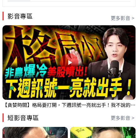
影音專區
更多影音 >
【貪婪時間】格局要打開，下週訊號一亮就出手！我不說的話還真一堆人不知道！｜錢進大趨勢 Mr.智霖 陳 2026/08/08
短影音專區
更多影音 >