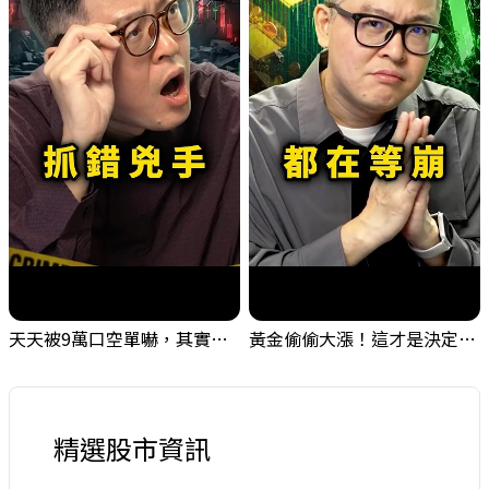
天天被9萬口空單嚇，其實你盯錯地方了｜Mr.Jimmy高志銘 #台股 #外資期貨 #融資
黃金偷偷大漲！這才是決定台股生死的「真風向球」！｜Mr.Jimmy高志銘 #黃金 #美元指數 #聯準會
精選股市資訊