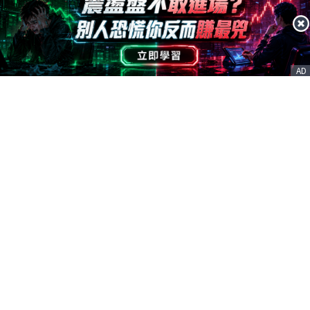
AD
客服信箱
service@nstock.tw
商業合作
點擊前往 >
訂單查詢
客服支援
序號兌換
© 2020. 凱衛資訊股份有限公司(統編:21261212) All Rights Reserved.