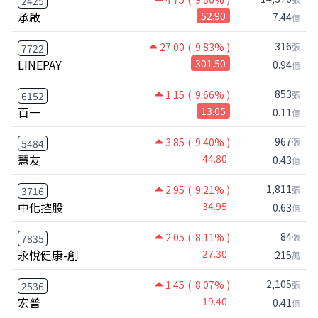
2425
承啟
52.90
7.44
億
316
27.00
( 9.83% )
張
7722
LINEPAY
301.50
0.94
億
853
1.15
( 9.66% )
張
6152
百一
13.05
0.11
億
967
3.85
( 9.40% )
張
5484
慧友
44.80
0.43
億
1,811
2.95
( 9.21% )
張
3716
中化控股
34.95
0.63
億
84
2.05
( 8.11% )
張
7835
永悅健康-創
27.30
215
萬
2,105
1.45
( 8.07% )
張
2536
宏普
19.40
0.41
億