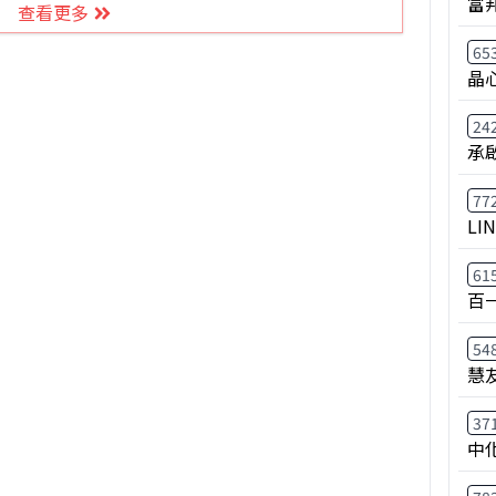
富
查看更多
65
晶
24
承
77
LI
61
百
54
慧
37
中