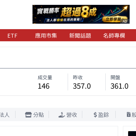
AD
ETF
應用市集
新聞話題
名師專欄
成交量
昨收
開盤
146
357.0
361.0
法人
分點
營收
盈餘