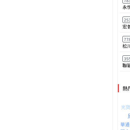
78
永
25
宏
77
松
35
聯
熱