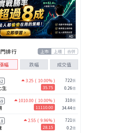
AD
熱門排行
上市
上櫃
合併
漲幅
跌幅
成交值
722
3.25
( 10.00% )
張
62
化生
35.75
0.26
億
310
1010.00
( 10.00% )
張
59
湖
11110.00
34.44
億
721
2.55
( 9.96% )
張
18
騰
28.15
0.2
億