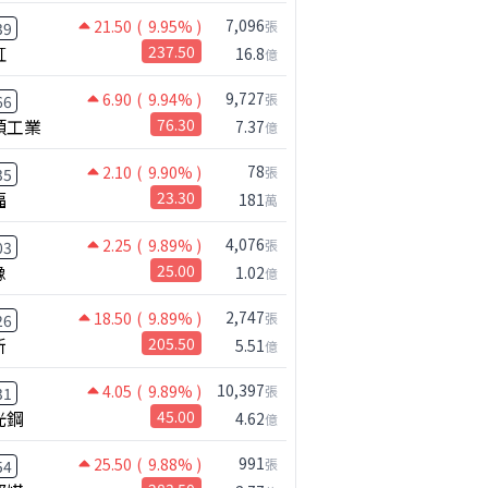
7,096
21.50
( 9.95% )
張
39
虹
237.50
16.8
億
9,727
6.90
( 9.94% )
張
66
碩工業
76.30
7.37
億
78
2.10
( 9.90% )
張
35
福
23.30
181
萬
4,076
2.25
( 9.89% )
張
03
橡
25.00
1.02
億
2,747
18.50
( 9.89% )
張
26
新
205.50
5.51
億
10,397
4.05
( 9.89% )
張
31
術研究用人體臨床試驗，通過台灣衛生福利部食品藥物管理署(TFD
光鋼
45.00
4.62
億
991
25.50
( 9.88% )
張
54