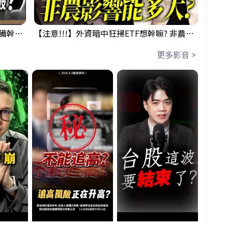
鴻海回測季線是機會還是危機!?下周準備幹大事?｜0807 #3661 #2317 #2317鴻海
【注意!!!】外資暗中狂掃ETF想幹嘛? 非農影響能多大?!｜ Mr.永年 李 / Mr.JIMMY 高志銘 / 理財有夠跩
更多影音 >