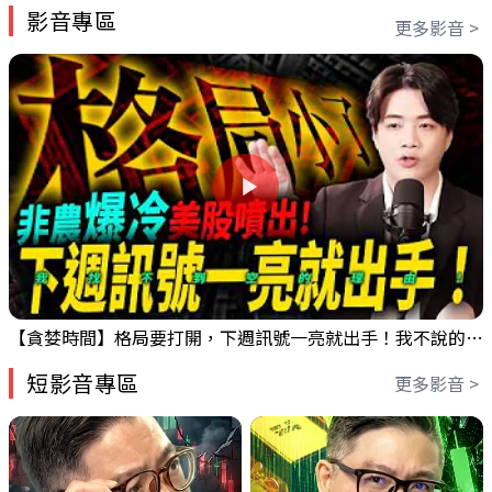
影音專區
更多影音 >
【貪婪時間】格局要打開，下週訊號一亮就出手！我不說的話還真一堆人不知道！｜錢進大趨勢 Mr.智霖 陳 2026/08/08
短影音專區
更多影音 >