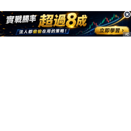
AD
客服信箱
service@nstock.tw
商業合作
點擊前往 >
訂單查詢
客服支援
序號兌換