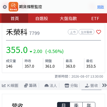
期貨撐壓監控
開啟
首頁
自選股
大盤指數
ETF
禾榮科
7799
上市
生技醫療
355.0
2.00 (-0.56%)
成交量
昨收
開盤
最高
最低
146
357.0
361.0
363.0
353.5
更新時間：
2026-08-07 13:30:00
Ｋ線圖
籌碼
法人
分點
營收
營收
月
季
年