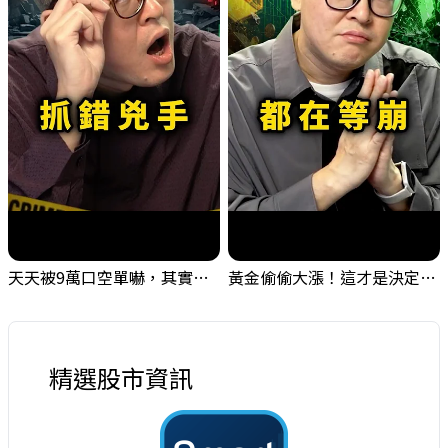
天天被9萬口空單嚇，其實你盯錯地方了｜Mr.Jimmy高志銘 #台股 #外資期貨 #融資
黃金偷偷大漲！這才是決定台股生死的「真風向球」！｜Mr.Jimmy高志銘 #黃金 #美元指數 #聯準會
精選股市資訊