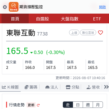
期貨撐壓監控
開啟
首頁
自選股
大盤指數
ETF
東聯互動
7738
上櫃
數位雲端
165.5
0.50 (-0.30%)
成交量
昨收
開盤
最高
最低
2
166.0
167.5
167.5
165.5
更新時間：
2026-08-07 10:40:16
Ｋ線圖
籌碼
法人
分點
營收
行情走勢
走
日
週
月
更新