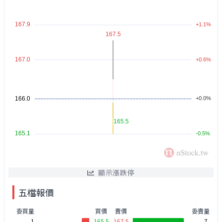
顯示漲跌停
五檔報價
委買量
買價
賣價
委賣量
1
165.5
167.5
7