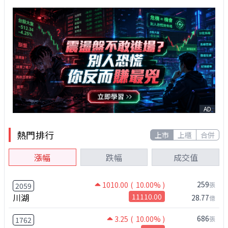
AD
熱門排行
上市
上櫃
合併
漲幅
跌幅
成交值
259
1010.00
( 10.00% )
張
2059
川湖
11110.00
28.77
億
686
3.25
( 10.00% )
張
1762