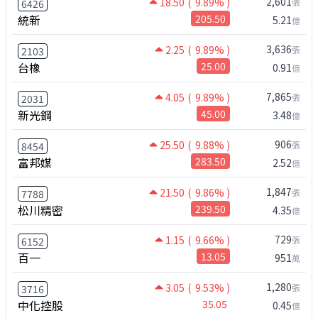
2,601
18.50
( 9.89% )
張
6426
統新
205.50
5.21
億
3,636
2.25
( 9.89% )
張
2103
台橡
25.00
0.91
億
7,865
4.05
( 9.89% )
張
2031
新光鋼
45.00
3.48
億
906
25.50
( 9.88% )
張
8454
富邦媒
283.50
2.52
億
1,847
21.50
( 9.86% )
張
7788
松川精密
239.50
4.35
億
729
1.15
( 9.66% )
張
6152
百一
13.05
951
萬
1,280
3.05
( 9.53% )
張
3716
中化控股
35.05
0.45
億