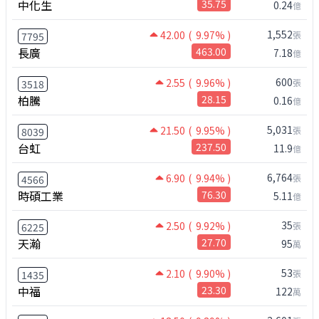
中化生
35.75
0.24
億
1,552
42.00
( 9.97% )
張
7795
長廣
463.00
7.18
億
600
2.55
( 9.96% )
張
3518
柏騰
28.15
0.16
億
5,031
21.50
( 9.95% )
張
8039
台虹
237.50
11.9
億
6,764
6.90
( 9.94% )
張
4566
時碩工業
76.30
5.11
億
35
2.50
( 9.92% )
張
6225
天瀚
27.70
95
萬
53
2.10
( 9.90% )
張
1435
中福
23.30
122
萬