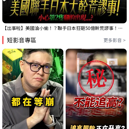
【出事啦】美國淪小偷！？聯手日本狂砸50億幹荒謬事！美元急殺黃金噴發，外資準備血洗台股！？｜ Mr.永年 李｜ 盤後講股 Mr.永年 李 2026 / 08 / 06
短影音專區
更多影音 >