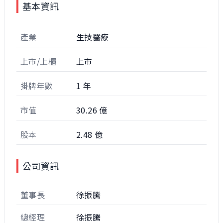
基本資訊
產業
生技醫療
上市/上櫃
上市
掛牌年數
1 年
市值
30.26 億
股本
2.48 億
公司資訊
董事長
徐振騰
總經理
徐振騰