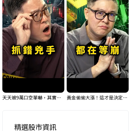
天天被9萬口空單嚇，其實你盯錯地方了｜Mr.Jimmy高志銘 #台股 #外資期貨 #融資
黃金偷偷大漲！這才是決定台股生死的「真風向球」！｜Mr.Jimmy高志銘 #黃金 #美元指數 #聯準會
精選股市資訊