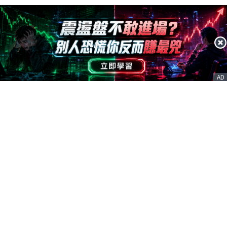
AD
客服信箱
service@nstock.tw
商業合作
點擊前往 >
訂單查詢
客服支援
序號兌換