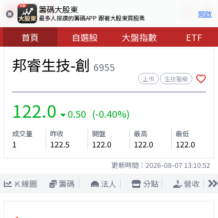
籌碼大股東
開啟
最多人按讚的籌碼APP 跟著大股東買股票
首頁
自選股
大盤指數
ETF
邦睿生技-創
6955
上市
生技醫療
122.0
0.50 (-0.40%)
成交量
昨收
開盤
最高
最低
1
122.5
122.0
122.0
122.0
更新時間：
2026-08-07 13:10:52
Ｋ線圖
籌碼
法人
分點
營收