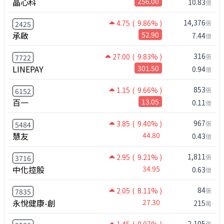
晶心科
256.00
10.83
億
14,376
4.75
( 9.86% )
張
2425
承啟
52.90
7.44
億
316
27.00
( 9.83% )
張
7722
LINEPAY
301.50
0.94
億
853
1.15
( 9.66% )
張
6152
百一
13.05
0.11
億
967
3.85
( 9.40% )
張
5484
慧友
44.80
0.43
億
1,811
2.95
( 9.21% )
張
3716
中化控股
34.95
0.63
億
84
2.05
( 8.11% )
張
7835
永悅健康-創
27.30
215
萬
2,105
張