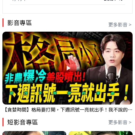
影音專區
更多影音 >
【貪婪時間】格局要打開，下週訊號一亮就出手！我不說的話還真一堆人不知道！｜錢進大趨勢 Mr.智霖 陳 2026/08/08
短影音專區
更多影音 >