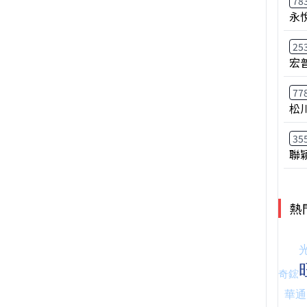
78
永
25
宏
77
松
35
聯
熱