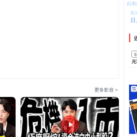
6
兆
更多影音 >