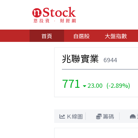
首頁
自選股
大盤指數
兆聯實業
6944
771
23.00 (-2.89%)
Ｋ線圖
籌碼