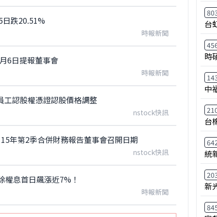
80
跌20.51%
台
時報新聞
45
時
8月6日提報董事會
時報新聞
14
中
員工認股權憑證認股價格調整
21
nstock快訊
台
15年第2季合併財務報告董事會召開日期
64
nstock快訊
統
20
業除權息首日飆漲近7%！
新
時報新聞
84