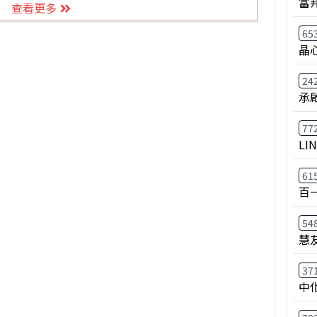
富
查看更多
65
晶
24
承
77
LI
61
百
54
慧
37
中