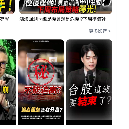
【貪婪時間】格局要打開，下週訊號一亮就出手！我不說的話還真一堆人不知道！｜錢進大趨勢 Mr.智霖 陳 2026/08/08
鴻海回測季線是機會還是危機!?下周準備幹大事?｜0807 #3661 #2317 #2317鴻海
更多影音 >