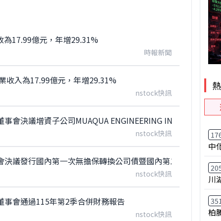
17.99億元，年增29.31%
時報新聞
收入為17.99億元，年增29.31%
nstock快訊
議增資子公司MUAQUA ENGINEERING INC.
nstock快訊
17
中
會決議發行國內第一次無擔保轉換公司債暨國內第二次無擔保轉
20
nstock快訊
川
事會通過115年第2季合併財務報告
35
柏
nstock快訊