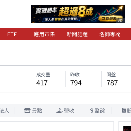
AD
ETF
應用市集
新聞話題
名師專欄
成交量
昨收
開盤
417
794
787
法人
分點
營收
盈餘