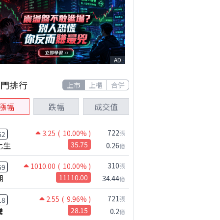
AD
熱門排行
上市
上櫃
合併
漲幅
跌幅
成交值
722
3.25
( 10.00% )
張
62
化生
35.75
0.26
億
換公司債
310
1010.00
( 10.00% )
張
59
湖
11110.00
34.44
億
721
2.55
( 9.96% )
張
18
騰
28.15
0.2
億