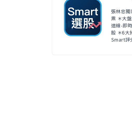
張林忠獨
票 ＊大盤
道線-即
股 ＊6
Smart