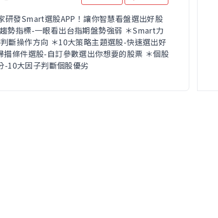
家研發Smart選股APP！讓你智慧看盤選出好股
趨勢指標-一眼看出台指期盤勢強弱 ＊Smart力
時判斷操作方向 ＊10大策略主題選股-快速選出好
大掃描條件選股-自訂參數選出你想要的股票 ＊個股
評分-10大因子判斷個股優劣