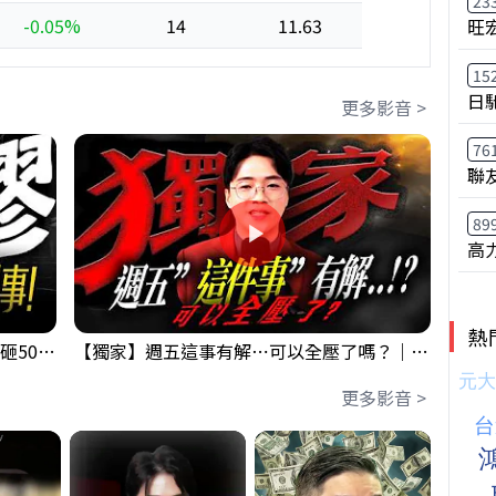
23
-0.05%
14
11.63
旺
15
日
更多影音 >
76
聯
89
高
熱
【出事啦】美國淪小偷！？聯手日本狂砸50億幹荒謬事！美元急殺黃金噴發，外資準備血洗台股！？｜ Mr.永年 李｜ 盤後講股 Mr.永年 李 2026 / 08 / 06
【獨家】週五這事有解⋯可以全壓了嗎？｜錢進大趨勢 Mr.智霖 陳 2026/08/06
更多影音 >