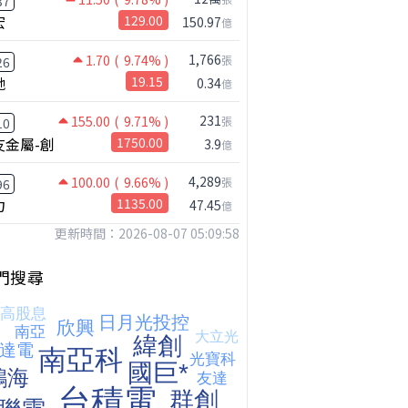
37
宏
129.00
150.97
億
1,766
1.70
( 9.74% )
張
26
馳
19.15
0.34
億
231
155.00
( 9.71% )
張
10
友金屬-創
1750.00
3.9
億
4,289
100.00
( 9.66% )
張
96
力
1135.00
47.45
億
更新時間：2026-08-07 05:09:58
門搜尋
鴻海七月營收歷史新高!還能追嗎?｜0806 #2317 #2317鴻海 #矽晶圓