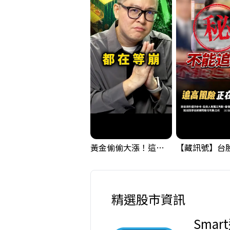
黃金偷偷大漲！這才是決定台股生死的「真風向球」！｜Mr.Jimmy高志銘 #黃金 #美元指數 #聯準會
精選股市資訊
Smar