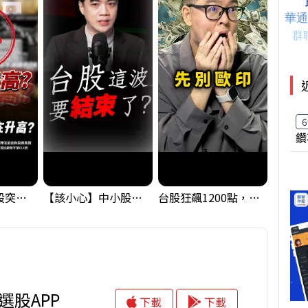
6
鑽
【藏訊號】台股突破季線，週一我提醒了這個關鍵訊號
【該小心】中小股派對結束 ? 關鍵訊號都指向...
台股狂飆1200點，但還有兩關沒過｜Mr.Jimmy高志銘 #台股 #期貨 #加權指數
t選股APP
下載
下載