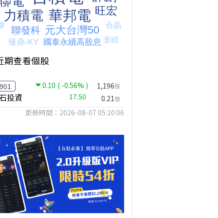
近期查看個股
0.10
( -0.56% )
1,196
901
張
石投資
17.50
0.21
億
更新時間：2026-08-07 05:10:06
【我被黑了?】是真的聽不懂嗎...還是... #股票分析 #因果分析
撐台股的不是投信，是買ETF的你自己｜Mr.Jimmy高志銘 #ETF #投信買超 #台股
【危機只解除一半?】台股暴漲後別急追！量縮反彈藏隱憂