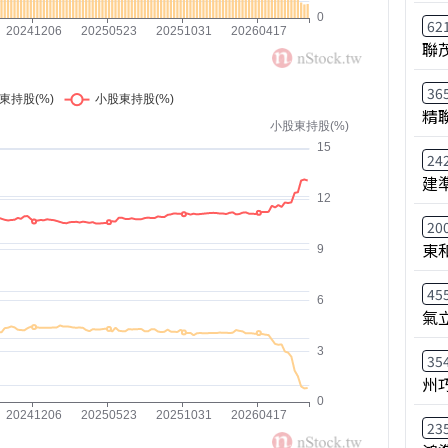
62
聯
36
精
24
建
20
東
45
氣
35
州
23