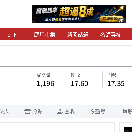
AD
ETF
應用市集
新聞話題
名師專欄
成交量
昨收
開盤
1,196
17.60
17.35
法人
分點
營收
盈餘