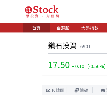
首頁
自選股
大盤指數
鑽石投資
6901
17.50
0.10 (-0.56%)
Ｋ線圖
籌碼