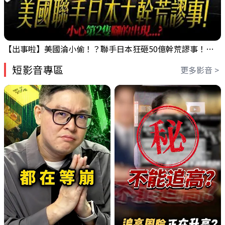
【出事啦】美國淪小偷！？聯手日本狂砸50億幹荒謬事！美元急殺黃金噴發，外資準備血洗台股！？｜ Mr.永年 李｜ 盤後講股 Mr.永年 李 2026 / 08 / 06
短影音專區
更多影音 >