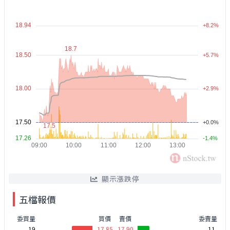
顯示漲跌停
五檔報價
委買量
買價
賣價
委賣量
19
17.85
17.90
11