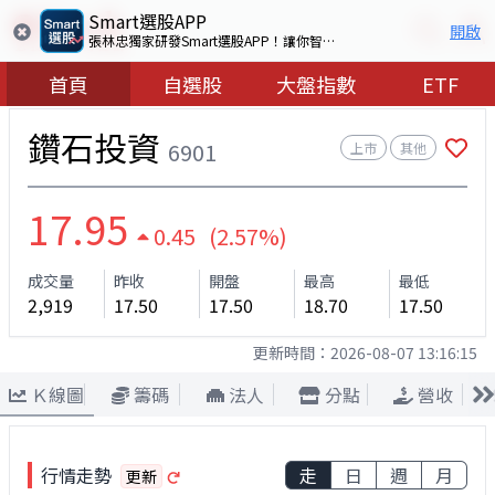
Smart選股APP
開啟
張林忠獨家研發Smart選股APP！讓你智慧看盤選出好股票
首頁
自選股
大盤指數
ETF
鑽石投資
6901
上市
其他
17.95
0.45 (2.57%)
成交量
昨收
開盤
最高
最低
2,919
17.50
17.50
18.70
17.50
更新時間：
2026-08-07 13:16:15
Ｋ線圖
籌碼
法人
分點
營收
行情走勢
走
日
週
月
更新