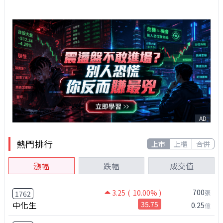
AD
熱門排行
上市
上櫃
合併
漲幅
跌幅
成交值
700
3.25
( 10.00% )
張
1762
中化生
35.75
0.25
億