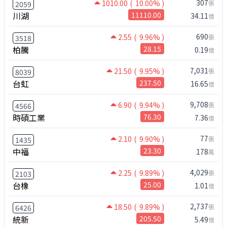
307
1010.00
( 10.00% )
張
2059
川湖
11110.00
34.11
億
690
2.55
( 9.96% )
張
3518
柏騰
28.15
0.19
億
7,031
21.50
( 9.95% )
張
8039
台虹
237.50
16.65
億
9,708
6.90
( 9.94% )
張
4566
時碩工業
76.30
7.36
億
77
2.10
( 9.90% )
張
1435
中福
23.30
178
萬
4,029
2.25
( 9.89% )
張
2103
台橡
25.00
1.01
億
2,737
18.50
( 9.89% )
張
6426
統新
205.50
5.49
億