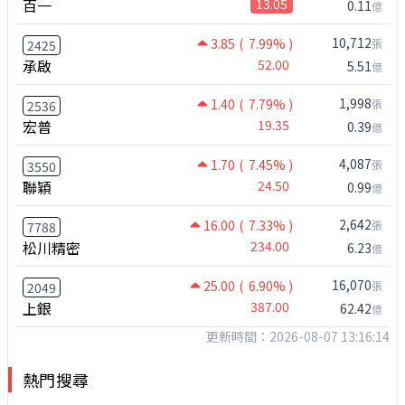
百一
13.05
0.11
億
10,712
3.85
( 7.99% )
張
2425
承啟
52.00
5.51
億
1,998
1.40
( 7.79% )
張
2536
宏普
19.35
0.39
億
4,087
1.70
( 7.45% )
張
3550
聯穎
24.50
0.99
億
2,642
16.00
( 7.33% )
張
7788
松川精密
234.00
6.23
億
16,070
25.00
( 6.90% )
張
2049
上銀
387.00
62.42
億
更新時間：2026-08-07 13:16:14
熱門搜尋