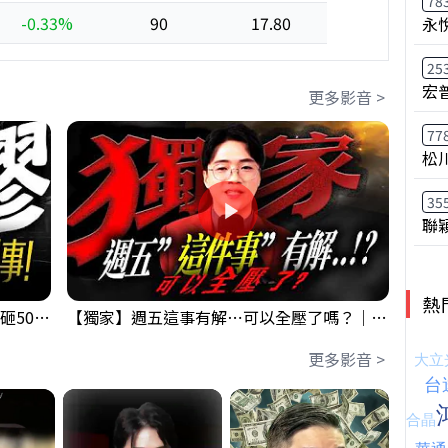
78
-0.33%
90
17.80
永
25
宏
更多影音 >
77
松
35
聯
熱
【出事啦】美國淪小偷！？聯手日本狂砸50億幹荒謬事！美元急殺黃金噴發，外資準備血洗台股！？｜ Mr.永年 李｜ 盤後講股 Mr.永年 李 2026 / 08 / 06
【獨家】週五這事有解⋯可以全壓了嗎？｜錢進大趨勢 Mr.智霖 陳 2026/08/06
更多影音 >