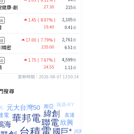
35
悅健康-創
27.30
215
萬
2,105
1.45
( 8.07% )
張
36
普
19.40
0.41
億
2,761
17.00
( 7.79% )
張
88
川精密
235.00
6.51
億
4,599
1.75
( 7.67% )
張
50
穎
24.55
1.11
億
更新時間：2026-08-07 13:50:14
門搜尋
鴻海七月營收歷史新高!還能追嗎?｜0806 #2317 #2317鴻海 #矽晶圓