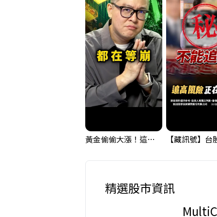
黃金偷偷大漲！這才是決定台股生死的「真風向球」！｜Mr.Jimmy高志銘 #黃金 #美元指數 #聯準會
精選股市資訊
Mult