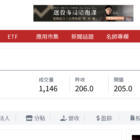
AD
ETF
應用市集
新聞話題
名師專欄
成交量
昨收
開盤
1,146
206.0
205.0
法人
分點
營收
盈餘