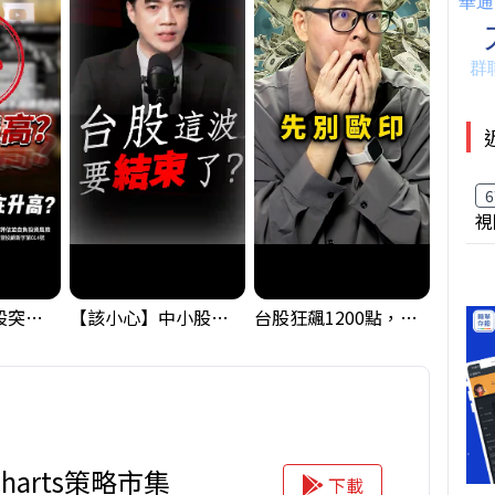
6
視
【藏訊號】台股突破季線，週一我提醒了這個關鍵訊號
【該小心】中小股派對結束 ? 關鍵訊號都指向...
台股狂飆1200點，但還有兩關沒過｜Mr.Jimmy高志銘 #台股 #期貨 #加權指數
iCharts策略市集
下載