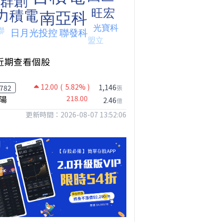
近期查看個股
12.00
( 5.82% )
1,146
782
張
陽
218.00
2.46
億
更新時間：2026-08-07 13:52:06
【我被黑了?】是真的聽不懂嗎...還是... #股票分析 #因果分析
撐台股的不是投信，是買ETF的你自己｜Mr.Jimmy高志銘 #ETF #投信買超 #台股
【危機只解除一半?】台股暴漲後別急追！量縮反彈藏隱憂