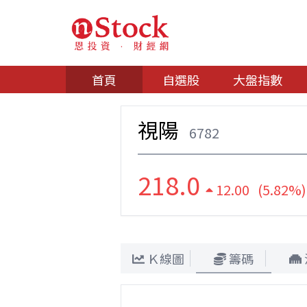
首頁
自選股
大盤指數
視陽
6782
218.0
12.00 (5.82%)
Ｋ線圖
籌碼