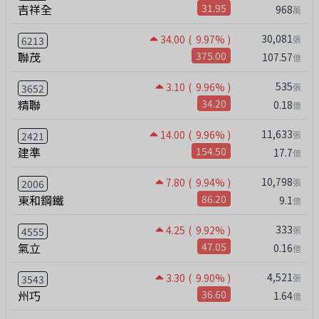
吉祥全
31.95
968
萬
30,081
34.00
( 9.97% )
張
6213
聯茂
375.00
107.57
億
535
3.10
( 9.96% )
張
3652
精聯
34.20
0.18
億
11,633
14.00
( 9.96% )
張
2421
建準
154.50
17.7
億
10,798
7.80
( 9.94% )
張
2006
東和鋼鐵
86.20
9.1
億
333
4.25
( 9.92% )
張
4555
氣立
47.05
0.16
億
4,521
3.30
( 9.90% )
張
3543
州巧
36.60
1.64
億