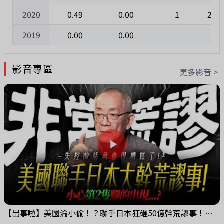
2020
0.49
0.00
1
202
2019
0.00
0.00
影音專區
更多影音 >
【出事啦】美國淪小偷！？聯手日本狂砸50億幹荒謬事！美元急殺黃金噴發，外資準備血洗台股！？｜ Mr.永年 李｜ 盤後講股 Mr.永年 李 2026 / 08 / 06