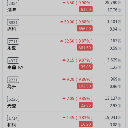
29,790
5.50
( 9.90% )
張
2354
鴻準
61.00
17.76
億
1,401
59.00
( 9.88% )
張
6831
邁科
656.00
8.94
億
163
32.50
( 9.87% )
張
7711
永擎
361.50
0.59
億
3,629
3.15
( 9.87% )
張
4927
泰鼎-KY
35.05
1.22
億
969
9.20
( 9.86% )
張
2231
為升
102.50
0.96
億
13,127
2.05
( 9.85% )
張
6226
光鼎
22.85
2.93
億
19,041
1.45
( 9.83% )
張
1714
和桐
16.20
3.08
億