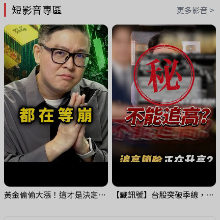
短影音專區
更多影音 >
黃金偷偷大漲！這才是決定台股生死的「真風向球」！｜Mr.Jimmy高志銘 #黃金 #美元指數 #聯準會
【藏訊號】台股突破季線，週一我提醒了這個關鍵訊號