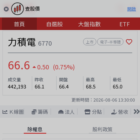
查股價
開啟
首頁
自選股
大盤指數
ETF
力積電
6770
上市
電子–半導體
66.6
0.50 (0.75%)
成交量
昨收
開盤
最高
最低
442,193
66.1
66.4
68.5
65.0
更新時間：
2026-08-06 13:30:00
Ｋ線圖
籌碼
法人
分點
營收
除權息
股利政策