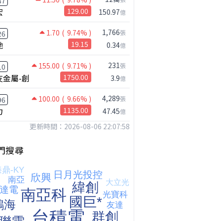
37
宏
129.00
150.97
億
1,766
1.70
( 9.74% )
張
26
馳
19.15
0.34
億
231
155.00
( 9.71% )
張
10
友金屬-創
1750.00
3.9
億
4,289
100.00
( 9.66% )
張
96
力
1135.00
47.45
億
更新時間：2026-08-06 22:07:58
【我被黑了?】是真的聽不懂嗎...還是... #股票分析 #因果分析
撐台股的不是投信，是買ETF的你自己｜Mr.Jimmy高志銘 #ETF #投信買超 #台股
【危機只解除一半?】台股暴漲後別急追！量縮反彈藏隱憂
門搜尋