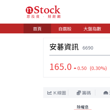
首頁
自選股
大盤指數
安碁資訊
6690
165.0
0.50 (0.30%)
Ｋ線圖
籌碼
除權息