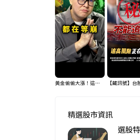
黃金偷偷大漲！這才是決定台股生死的「真風向球」！｜Mr.Jimmy高志銘 #黃金 #美元指數 #聯準會
精選股市資訊
選股特