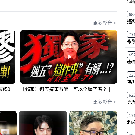
鴻
68
邁
更多影音 >
77
永
49
泰鼎
22
為
【出事啦】美國淪小偷！？聯手日本狂砸50億幹荒謬事！美元急殺黃金噴發，外資準備血洗台股！？｜ Mr.永年 李｜ 盤後講股 Mr.永年 李 2026 / 08 / 06
【獨家】週五這事有解⋯可以全壓了嗎？｜錢進大趨勢 Mr.智霖 陳 2026/08/06
62
更多影音 >
光
17
和