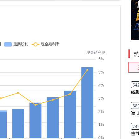
64
統
68
富
24
吉