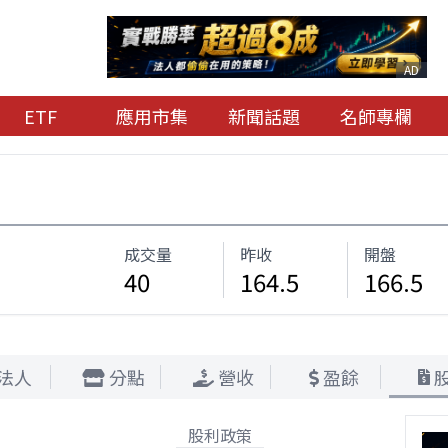
AD
ETF
應用市集
新聞話題
名師專欄
成交量
昨收
開盤
40
164.5
166.5
法人
分點
營收
盈餘
股利政策