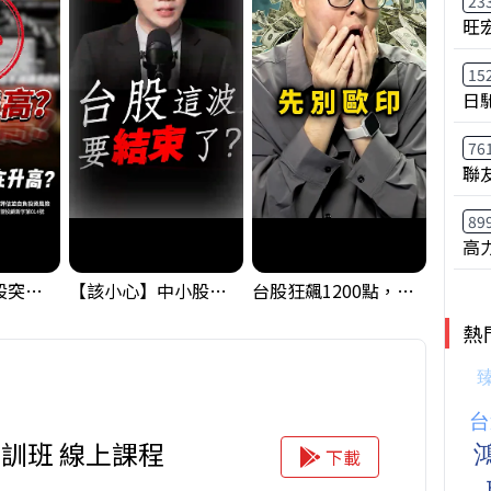
23
旺
15
日
76
聯
89
高
【藏訊號】台股突破季線，週一我提醒了這個關鍵訊號
【該小心】中小股派對結束 ? 關鍵訊號都指向...
台股狂飆1200點，但還有兩關沒過｜Mr.Jimmy高志銘 #台股 #期貨 #加權指數
熱
訓班 線上課程
下載