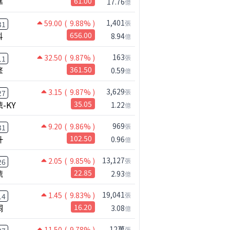
準
61.00
17.76
億
1,401
59.00
( 9.88% )
張
31
科
656.00
8.94
億
163
32.50
( 9.87% )
張
11
擎
361.50
0.59
億
3,629
3.15
( 9.87% )
張
27
-KY
35.05
1.22
億
969
9.20
( 9.86% )
張
31
升
102.50
0.96
億
鴻海七月營收歷史新高!還能追嗎?｜0806 #2317 #2317鴻海 #矽晶圓
13,127
2.05
( 9.85% )
張
26
鼎
22.85
2.93
億
19,041
1.45
( 9.83% )
張
14
桐
16.20
3.08
億
12萬
11.50
( 9.78% )
張