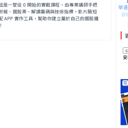
班是一堂從 0 開始的實戰課程，由專業講師手把
財報、選股票、解讀籌碼與技術指標。影片簡短
配 APP 實作工具，幫助你建立屬於自己的選股邏
！
6
安