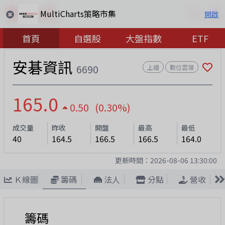
MultiCharts策略市集
開啟
首頁
自選股
大盤指數
ETF
安碁資訊
6690
上櫃
數位雲端
165.0
0.50 (0.30%)
成交量
昨收
開盤
最高
最低
40
164.5
166.5
166.5
164.0
更新時間：
2026-08-06 13:30:00
Ｋ線圖
籌碼
法人
分點
營收
籌碼