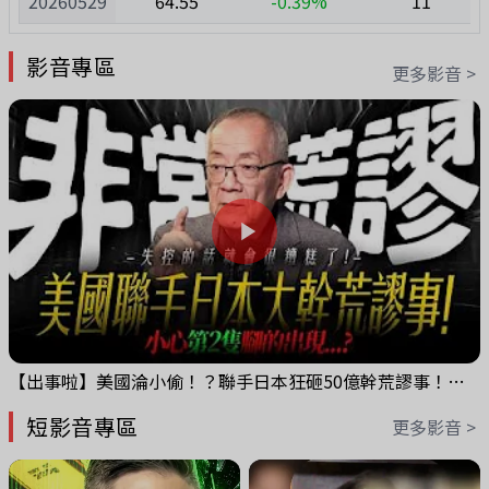
20260529
64.55
-0.39%
11
影音專區
更多影音 >
【出事啦】美國淪小偷！？聯手日本狂砸50億幹荒謬事！美元急殺黃金噴發，外資準備血洗台股！？｜ Mr.永年 李｜ 盤後講股 Mr.永年 李 2026 / 08 / 06
短影音專區
更多影音 >