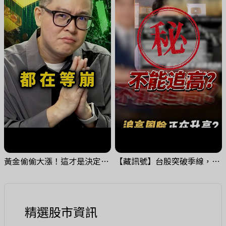
黃金偷偷大漲！這才是決定台股生死的「真風向球」！｜Mr.Jimmy高志銘 #黃金 #美元指數 #聯準會
【藏訊號】台股突破季線，週一我提醒了這個關鍵訊號
精選股市資訊