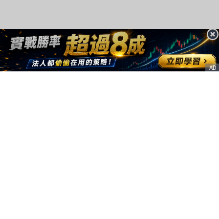
AD
客服信箱
service@nstock.tw
商業合作
點擊前往 >
訂單查詢
客服支援
序號兌換