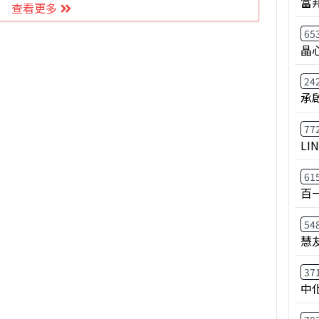
富
查看更多
65
晶
24
承
77
LI
61
百
54
慧
37
中