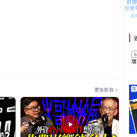
6
環
更多影音 >