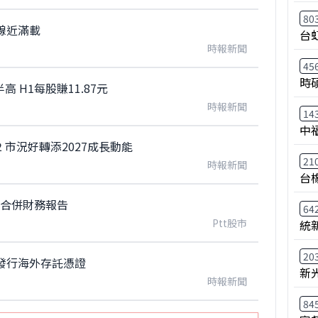
80
線近滿載
台
時報新聞
45
時
 H1每股賺11.87元
時報新聞
14
中
 市況好轉添2027成長動能
21
時報新聞
台
 115年第二季合併財務報告
64
Ptt股市
統
20
發行海外存託憑證
新
時報新聞
84