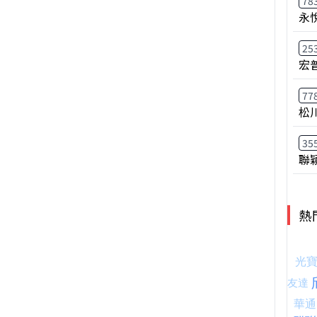
78
永
25
宏
77
松
35
聯
熱