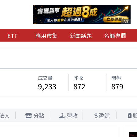
AD
ETF
應用市集
新聞話題
名師專欄
成交量
昨收
開盤
9,233
872
879
法人
分點
營收
盈餘