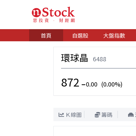
首頁
自選股
大盤指數
環球晶
6488
872
0.00 (0.00%)
Ｋ線圖
籌碼