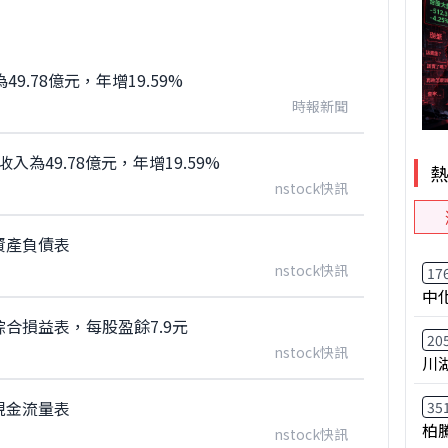
9.78億元，年增19.59%
時報新聞
入為49.78億元，年增19.59%
nstock快訊
資產負債表
nstock快訊
17
中
綜合損益表，每股盈餘7.9元
20
nstock快訊
川
現金流量表
35
柏
nstock快訊