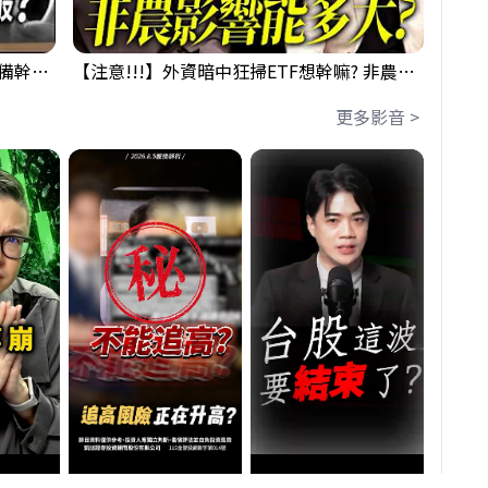
鴻海回測季線是機會還是危機!?下周準備幹大事?｜0807 #3661 #2317 #2317鴻海
【注意!!!】外資暗中狂掃ETF想幹嘛? 非農影響能多大?!｜ Mr.永年 李 / Mr.JIMMY 高志銘 / 理財有夠跩
更多影音 >